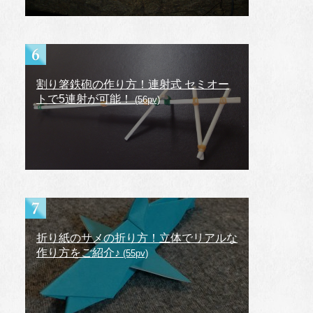
割り箸鉄砲の作り方！連射式 セミオー
トで5連射が可能！
(56pv)
折り紙のサメの折り方！立体でリアルな
作り方をご紹介♪
(55pv)