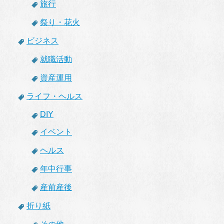
旅行
祭り・花火
ビジネス
就職活動
資産運用
ライフ・ヘルス
DIY
イベント
ヘルス
年中行事
産前産後
折り紙