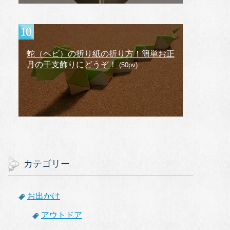
蛇（ヘビ）の折り紙の折り方！簡単お正
月の干支飾りにどうぞ！
(50pv)
カテゴリー
お出かけ
アウトドア