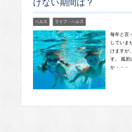
けない期間は？
ヘルス
ライフ・ヘルス
毎年と言
していま
けますが
す。 風
か・・・