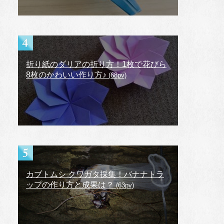
折り紙のダリアの折り方！1枚で花びら
8枚のかわいい作り方♪
(68pv)
カブトムシ クワガタ採集！バナナトラ
ップの作り方と成果は？
(63pv)