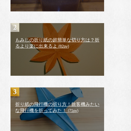
もみじの折り紙の超簡単な切り方は？折
るより楽に出来るよ
(82pv)
折り紙の飛行機の折り方！旅客機みたい
な飛行機を折ってみた！
(71pv)