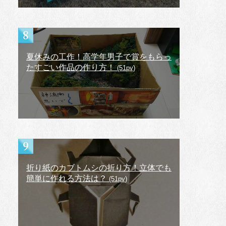
夏休みの工作！高学年男子で賞をもらっ
たすごい作品の作り方！
(51pv)
折り紙のカブトムシの折り方！立体でも
簡単に作れる方法は？
(51pv)