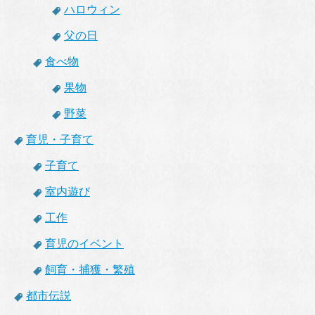
ハロウィン
父の日
食べ物
果物
野菜
育児・子育て
子育て
室内遊び
工作
育児のイベント
飼育・捕獲・繁殖
都市伝説