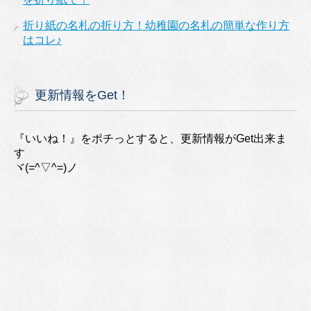
折り紙の名札の折り方！幼稚園の名札の簡単な作り方
はコレ♪
更新情報をGet！
『いいね！』をポチっとすると、更新情報がGet出来ま
す
ヾ(=^▽^=)ノ