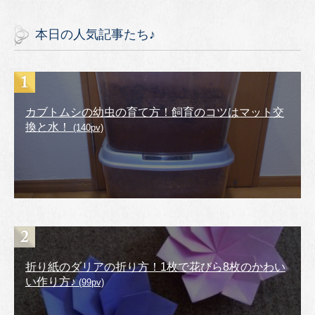
本日の人気記事たち♪
カブトムシの幼虫の育て方！飼育のコツはマット交
換と水！
(140pv)
折り紙のダリアの折り方！1枚で花びら8枚のかわい
い作り方♪
(99pv)