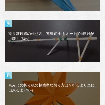
割り箸鉄砲の作り方！連射式 セミオートで5連射が
可能！
(73pv)
もみじの折り紙の超簡単な切り方は？折るより楽に
出来るよ
(70pv)