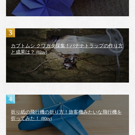
カブトムシ クワガタ採集！バナナトラップの作り方
と成果は？
(82pv)
折り紙の飛行機の折り方！旅客機みたいな飛行機を
折ってみた！
(80pv)