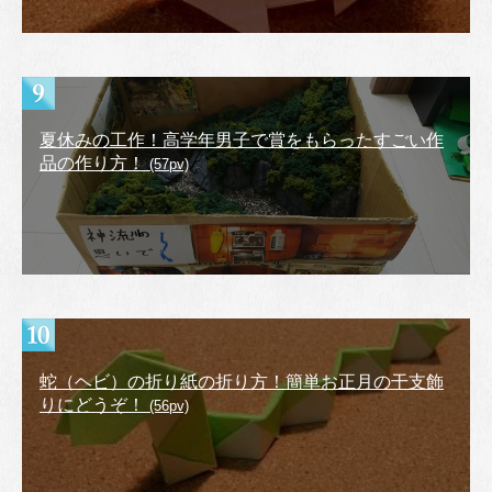
夏休みの工作！高学年男子で賞をもらったすごい作
品の作り方！
(57pv)
蛇（ヘビ）の折り紙の折り方！簡単お正月の干支飾
りにどうぞ！
(56pv)