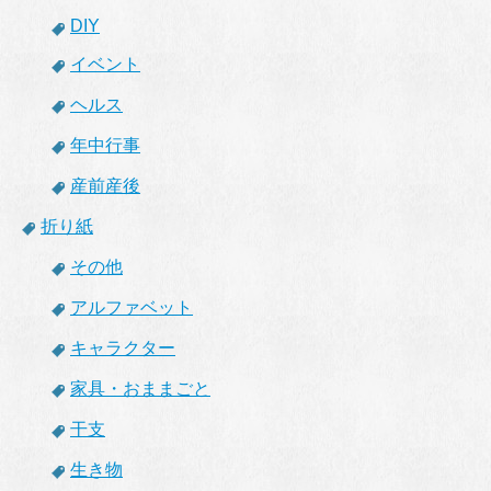
DIY
イベント
ヘルス
年中行事
産前産後
折り紙
その他
アルファベット
キャラクター
家具・おままごと
干支
生き物