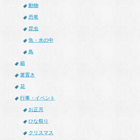
動物
恐竜
昆虫
魚・水の中
鳥
箱
箸置き
花
行事・イベント
お正月
ひな祭り
クリスマス