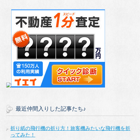
最近仲間入りした記事たち♪
折り紙の飛行機の折り方！旅客機みたいな飛行機を折
ってみた！