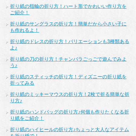
折り紙の指輪の折り方！ハート形でかわいい作り方を
ご紹介！
折り紙のサングラスの折り方！簡単だから小さい子に
も作れるよ！
折り紙のドレスの折り方！バリエーションも3種類ある
よ♪
折り紙の刀の折り方！チャンバラごっごで遊んでみよ
う♪
折り紙のスティッチの折り方！ディズニーの折り紙を
折ってみる
折り紙のミッキーマウスの折り方！2枚で折る簡単な折
り方♪
折り紙のハンドバッグの折り方♪何個も作りたくなる折
り紙をご紹介！
折り紙のハイヒールの折り方♪ちょっと大人なアイテム
を折り紙で！