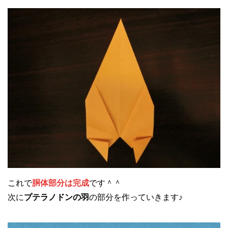
これで
胴体部分は完成
です＾＾
次に
プテラノドンの羽
の部分を作っていきます♪