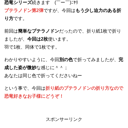
恐竜シリーズ
続きます (￣ー￣)ﾆﾔﾘ
プテラノドン第2弾
ですが、今回は
もう少し迫力のある折
り方
です。
前回は
簡単なプテラノドン
だったので、折り紙1枚で折り
ましたが、
今回は2枚
使います。
羽で1枚、同体で1枚です。
わかりやすいように、今回
別の色
で折ってみましたが、
完
成した姿が微妙
な感じに＾＾；
あなたは同じ色で折ってくださいねー
という事で、今回は
折り紙のプテラノドンの折り方なので
恐竜好きなお子様にどうぞ！
スポンサーリンク