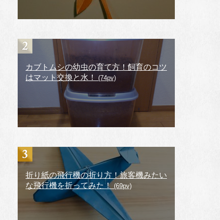
カブトムシの幼虫の育て方！飼育のコツ
はマット交換と水！
(74pv)
折り紙の飛行機の折り方！旅客機みたい
な飛行機を折ってみた！
(69pv)