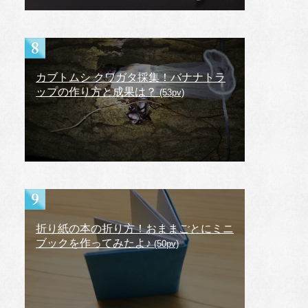
カブトムシ クワガタ採集！バナナトラ
ップの作り方と成果は？
(53pv)
折り紙の本の折り方！おままごとにミニ
ブックを作ってみたよ♪
(50pv)