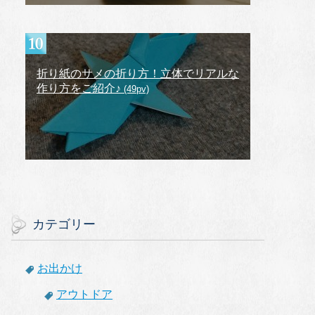
折り紙のサメの折り方！立体でリアルな
作り方をご紹介♪
(49pv)
カテゴリー
お出かけ
アウトドア