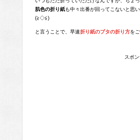
いつもただ折っていただけなんですが、ちょっ
肌色の折り紙
も中々出番が回ってこないと思
(≧◇≦)
と言うことで、早速
折り紙のブタの折り方
をご
スポン