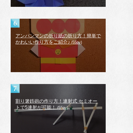
アンパンマンの折り紙の折り方！簡単で
かわいい作り方をご紹介♪
(55pv)
割り箸鉄砲の作り方！連射式 セミオー
トで5連射が可能！
(55pv)