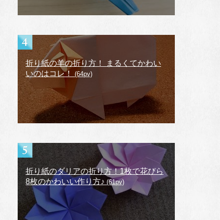
折り紙の羊の折り方！ まるくてかわい
いのはコレ！
(64pv)
折り紙のダリアの折り方！1枚で花びら
8枚のかわいい作り方♪
(61pv)