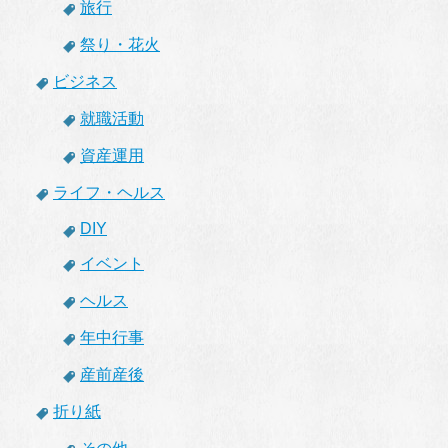
旅行
祭り・花火
ビジネス
就職活動
資産運用
ライフ・ヘルス
DIY
イベント
ヘルス
年中行事
産前産後
折り紙