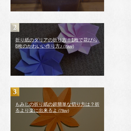
折り紙のダリアの折り方！1枚で花びら
8枚のかわいい作り方♪
(79pv)
もみじの折り紙の超簡単な切り方は？折
るより楽に出来るよ
(78pv)