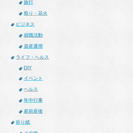
旅行
祭り・花火
ビジネス
就職活動
資産運用
ライフ・ヘルス
DIY
イベント
ヘルス
年中行事
産前産後
折り紙