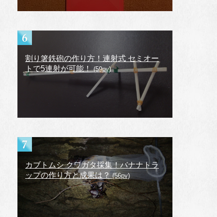
割り箸鉄砲の作り方！連射式 セミオー
トで5連射が可能！
(59pv)
カブトムシ クワガタ採集！バナナトラ
ップの作り方と成果は？
(56pv)