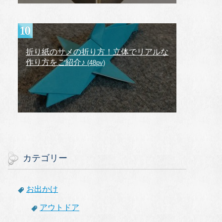
折り紙のサメの折り方！立体でリアルな
作り方をご紹介♪
(48pv)
カテゴリー
お出かけ
アウトドア