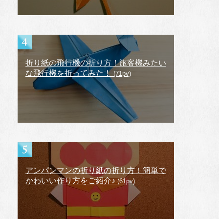
折り紙の飛行機の折り方！旅客機みたい
な飛行機を折ってみた！
(71pv)
アンパンマンの折り紙の折り方！簡単で
かわいい作り方をご紹介♪
(61pv)