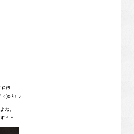
ﾆﾔﾘ
)o ｷｬｰ♪
よね。
す＾＾