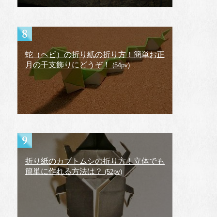
蛇（ヘビ）の折り紙の折り方！簡単お正
月の干支飾りにどうぞ！
(54pv)
折り紙のカブトムシの折り方！立体でも
簡単に作れる方法は？
(52pv)