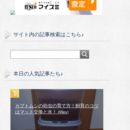
サイト内の記事検索はこちら♪
本日の人気記事たち♪
カブトムシの幼虫の育て方！飼育のコツ
はマット交換と水！
(99pv)