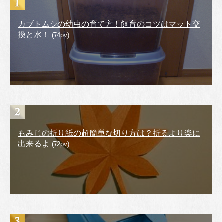
カブトムシの幼虫の育て方！飼育のコツはマット交
換と水！
(74pv)
もみじの折り紙の超簡単な切り方は？折るより楽に
出来るよ
(72pv)