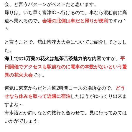
会、と言うパターンがベストだと思います。
帰りは、いち早く富津ICへ行けるので、車なら混む前に高
速へ乗れるので、
会場の北側は車だと帰りが便利
ですね＾
＾
と言うことで、舘山湾花火大会についてご紹介してきまし
た。
海上での1万発の花火は無茶苦茶魅力的な内容
ですが、
平
日開催でアクセスも駅前なのに電車の本数がないという驚
異の花火大会
です。
何気に東京からだと片道2時間コースの場所なので、
どう
せなら休みを取って近隣に宿泊
したほうがゆっくり出来ま
すよね～
海水浴とか釣りなどの旅行と合わせて、見に行ってみては
いかがでしょう。