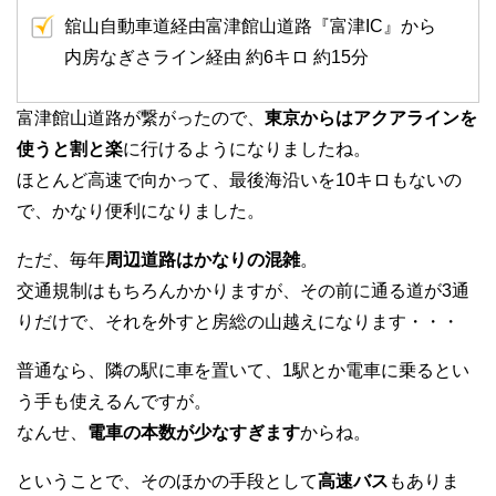
舘山自動車道経由富津館山道路『富津IC』から
内房なぎさライン経由 約6キロ 約15分
富津館山道路が繋がったので、
東京からはアクアラインを
使うと割と楽
に行けるようになりましたね。
ほとんど高速で向かって、最後海沿いを10キロもないの
で、かなり便利になりました。
ただ、毎年
周辺道路はかなりの混雑
。
交通規制はもちろんかかりますが、その前に通る道が3通
りだけで、それを外すと房総の山越えになります・・・
普通なら、隣の駅に車を置いて、1駅とか電車に乗るとい
う手も使えるんですが。
なんせ、
電車の本数が少なすぎます
からね。
ということで、そのほかの手段として
高速バス
もありま