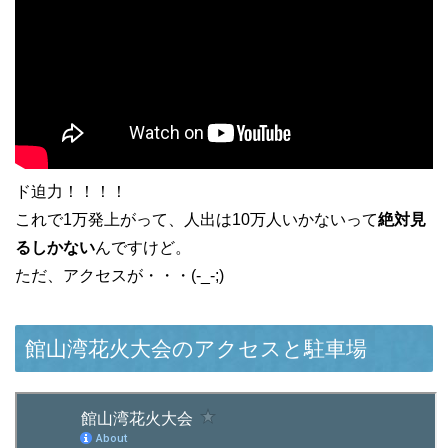
ド迫力！！！！
これで1万発上がって、人出は10万人いかないって
絶対見
るしかない
んですけど。
ただ、アクセスが・・・(-_-;)
館山湾花火大会のアクセスと駐車場