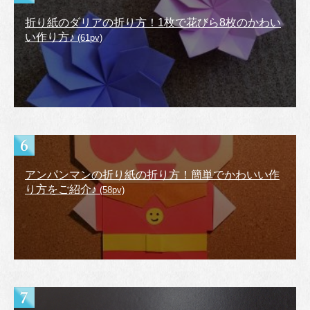
折り紙のダリアの折り方！1枚で花びら8枚のかわい
い作り方♪
(61pv)
アンパンマンの折り紙の折り方！簡単でかわいい作
り方をご紹介♪
(58pv)