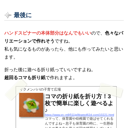
最後に
ハンドスピナーの本体部分はなんでもいい
ので、
色々なバ
リエーションで作れそう
ですね。
私も気になるものがあったら、他にも作ってみたいと思い
ます。
折った後に遊べる折り紙っていいですよね。
超回るコマも折り紙
で作れますよ。
イクメンパパの子育て広場
コマの折り紙を折り方！3
枚で簡単に楽しく遊べるよ
♪
https://www.xn--m9j511jg9bwred62d.com/10221.html
コマって、保育園や幼稚園で遊ばせてくれる
んですよね～息子も保育園の時に、一生懸命