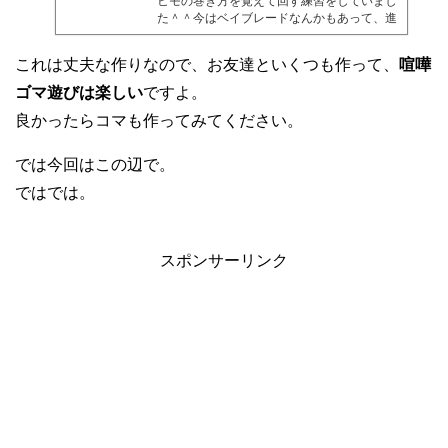
ヒモの巻き方を覚えて回す練習をしていまし
た＾＾今はベイブレードなんかもあって、進
化していますが子供たちにもまた身近なもの
になったんじゃないでしょうか。今回はその
これは丈夫な作りなので、お友達といくつも作って、
喧嘩
コマを折り紙で折っていきたいと思います♪
かなりビュンビュン回ってくれますよ！実は
ゴマ遊びは楽しい
ですよ。
回せなくても、赤ちゃんも大好きみたいです
良かったらコマも作ってみてください。
ね。私の会社に来る赤ちゃんに、目の前でコ
マを回してあげると、動いているものが不思
議なのか、確実に興味を持って手を出してく
では今回はこの辺で。
れます (*^▽^*)手...
ではでは。
スポンサーリンク