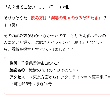
『ん？出てこない 。。（”_ _ ）σ||』
そりゃそうだ、
読み方は『濃溝の滝 = のうみぞのたき』
で
す（笑）
その時読み方がわからなかったので、とりあえずホテルの
人に聞いた通り、房総スカイラインが『終了』とでてか
ら、看板を探すとすぐわかりました＾＾
住所
：千葉県君津市1954-17
施設名称
：濃溝の滝（のうみぞのたき）
アクセス
：（東京方面から）アクアライン⇒木更津東IC⇒
⇒国道465号⇒県道24号