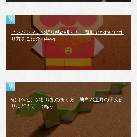
アンパンマンの折り紙の折り方！簡単でかわいい作
り方をご紹介♪
(44pv)
蛇（ヘビ）の折り紙の折り方！簡単お正月の干支飾
りにどうぞ！
(40pv)