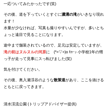
一応ついてみたかったです(笑)
その後、道を下っていくとすぐに
濃溝の滝
がいきなり現れ
ます！
水量が少なければ、写真も撮りやすいんですが、多いとち
ょっと遠目で見ることになります。
途中まで舗装されているので、足元は安定していますが、
滝の前はヌルヌルの河原
に (*>▽<)o ｷｬｰ♪ 小学校1年の甥
っ子が走って見事にスっ転びました(笑)
気を付けてください。
その後、奥入瀬渓谷のような
散策道
があり、ここを抜ける
ともとに戻ってきます。
清水渓流公園 (トリップアドバイザー提供)