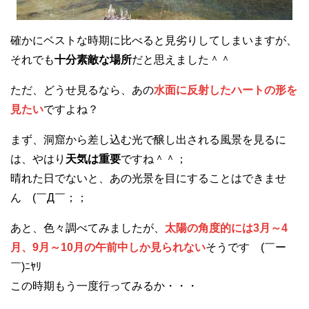
確かにベストな時期に比べると見劣りしてしまいますが、
それでも
十分素敵な場所
だと思えました＾＾
ただ、どうせ見るなら、あの
水面に反射したハートの形を
見たい
ですよね？
まず、洞窟から差し込む光で醸し出される風景を見るに
は、やはり
天気は重要
ですね＾＾；
晴れた日でないと、あの光景を目にすることはできませ
ん (￣Д￣；；
あと、色々調べてみましたが、
太陽の角度的には3月～4
月、9月～10月の午前中しか見られない
そうです (￣ー
￣)ﾆﾔﾘ
この時期もう一度行ってみるか・・・