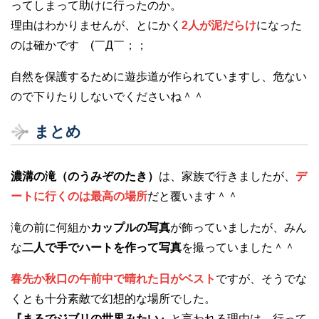
ってしまって助けに行ったのか。
理由はわかりませんが、とにかく
2人が泥だらけ
になった
のは確かです (￣Д￣；；
自然を保護するために遊歩道が作られていますし、危ない
ので下りたりしないでくださいね＾＾
まとめ
濃溝の滝（のうみぞのたき）
は、家族で行きましたが、
デ
ートに行くのは最高の場所
だと覆います＾＾
滝の前に何組か
カップルの写真
が飾っていましたが、みん
な
二人で手でハートを作って写真
を撮っていました＾＾
春先か秋口の午前中で晴れた日がベスト
ですが、そうでな
くとも十分素敵で幻想的な場所でした。
『まるでジブリの世界みたい』
と言われる理由は、行って