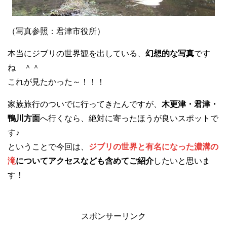
（写真参照：君津市役所）
本当にジブリの世界観を出している、
幻想的な写真
です
ね ＾＾
これが見たかった～！！！
家族旅行のついでに行ってきたんですが、
木更津・君津・
鴨川方面
へ行くなら、絶対に寄ったほうが良いスポットで
す♪
ということで今回は、
ジブリの世界と有名になった濃溝の
滝
についてアクセスなども含めてご紹介
したいと思いま
す！
スポンサーリンク