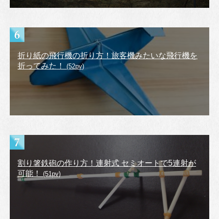
折り紙の飛行機の折り方！旅客機みたいな飛行機を
折ってみた！
(52pv)
割り箸鉄砲の作り方！連射式 セミオートで5連射が
可能！
(51pv)