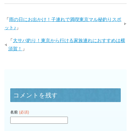
「
雨の日にお出かけ！子連れで満喫東京マル秘釣りスポ
ット♪
」
「
大サバ釣り！東京から行ける家族連れにおすすめは横
須賀！
」
コメントを残す
名前
(必須)