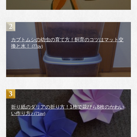
カブトムシの幼虫の育て方！飼育のコツはマット交
換と水！
(77pv)
折り紙のダリアの折り方！1枚で花びら8枚のかわい
い作り方♪
(71pv)