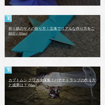
折り紙のサメの折り方！立体でリアルな作り方をご
紹介♪
(55pv)
カブトムシ クワガタ採集！バナナトラップの作り方
と成果は？
(55pv)