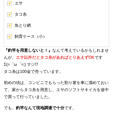
エサ
タコ糸
魚とり網
飼育ケース（小）
『釣竿を用意しないと！』
なんて考えているかもしれませ
んが、
エサ以外だとタコ糸があればとりあえずOK
です
Σ(=゜ω゜=;) マジ!?
タコ糸は100金で売っています。
初めの頃は、コンビニでもらった割り箸を車に溜めておい
て、家からタコ糸を用意し、エサのソフトサキイカを途中
で買って行っていました。
でも、
釣竿なんて現地調達で十分
です。