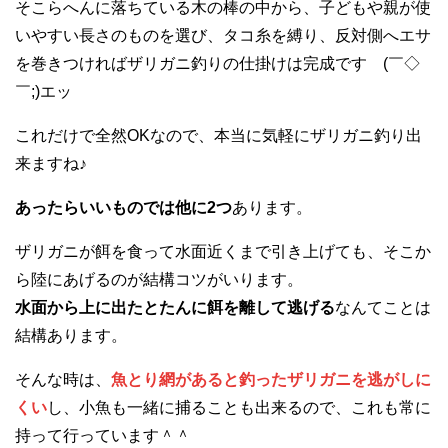
そこらへんに落ちている木の棒の中から、子どもや親が使
いやすい長さのものを選び、タコ糸を縛り、反対側へエサ
を巻きつければザリガニ釣りの仕掛けは完成です (￣◇
￣;)エッ
これだけで全然OKなので、本当に気軽にザリガニ釣り出
来ますね♪
あったらいいものでは他に2つ
あります。
ザリガニが餌を食って水面近くまで引き上げても、そこか
ら陸にあげるのが結構コツがいります。
水面から上に出たとたんに餌を離して逃げる
なんてことは
結構あります。
そんな時は、
魚とり網があると釣ったザリガニを逃がしに
くい
し、小魚も一緒に捕ることも出来るので、これも常に
持って行っています＾＾