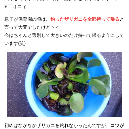
∇￣=) ニィ
息子が保育園の頃は、
釣ったザリガニを全部持って帰る
と
言って大変でしたけど＾＾；
今はちゃんと選別して大きいのだけ持って帰るようにして
います(笑)
初めはなかなかザリガニを釣れなかったんですが、
コツが