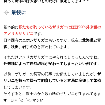
持って帰るのは大きいものだけに限定
してます＾＾
最後に
基本的に
私たちが釣っているザリガニはほぼ99%外来種の
アメリカザリガニ
です。
日本固有の
ニホンザリガニ
もいますが、現在は
北海道と青
森、秋田、岩手のみ
と言われています。
それだけアメリカザリガニにやられてしまったんですね。
外来種によって自然環境が変わってしまったいい例
です。
以前、ザリガニの飼育の記事でお伝えしていましたが、
ザ
リガニを持って帰って飼育していると容易に産卵して繁殖
してしまいます。
そうすると、数十匹から数百匹のザリガニが生まれてきま
す Σ(=゜ω゜=;) マジ!?