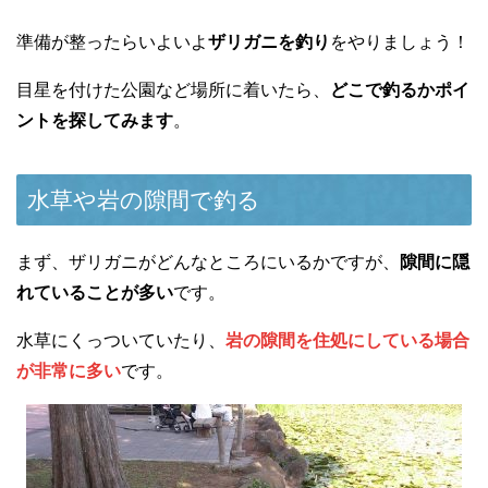
準備が整ったらいよいよ
ザリガニを釣り
をやりましょう！
目星を付けた公園など場所に着いたら、
どこで釣るかポイ
ントを探してみます
。
水草や岩の隙間で釣る
まず、ザリガニがどんなところにいるかですが、
隙間に隠
れていることが多い
です。
水草にくっついていたり、
岩の隙間を住処にしている場合
が非常に多い
です。