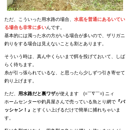
ただ、こういった用水路の場合、
水底を普通にあるいてい
る場合も非常に多い
んです。
基本的には濁った水の方がいる場合が多いので、ザリガニ
釣りをする場合は見えないことも割とあります。
そういう時は、真ん中くらいまで餌を投げておいて、しば
らく待ちます。
糸が引っ張られているな、と思ったら少しずつ引き寄せて
釣り上げます。
ただ、
用水路だと裏ワザ
が使えます (=￣∇￣=) ニィ
ホームセンターや釣具屋さんで売っている魚とり網で
『バ
ッシャン！』
とすくい上げるだけで簡単に捕れちゃいま
す。