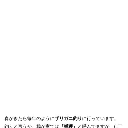
春がきたら毎年のように
ザリガニ釣り
に行っています。
釣りと言うか、我が家では
『捕獲』
と呼んでますが (=￣