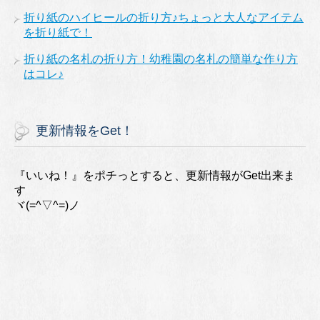
折り紙のハイヒールの折り方♪ちょっと大人なアイテム
を折り紙で！
折り紙の名札の折り方！幼稚園の名札の簡単な作り方
はコレ♪
更新情報をGet！
『いいね！』をポチっとすると、更新情報がGet出来ま
す
ヾ(=^▽^=)ノ