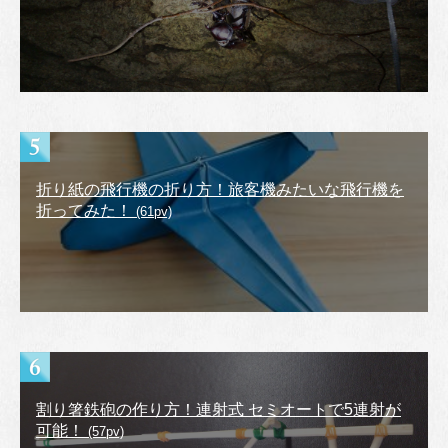
折り紙の飛行機の折り方！旅客機みたいな飛行機を
折ってみた！
(61pv)
割り箸鉄砲の作り方！連射式 セミオートで5連射が
可能！
(57pv)