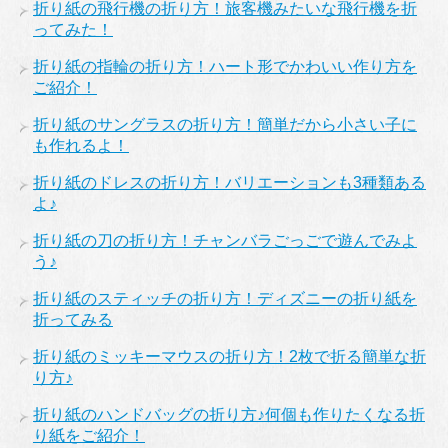
折り紙の飛行機の折り方！旅客機みたいな飛行機を折
ってみた！
折り紙の指輪の折り方！ハート形でかわいい作り方を
ご紹介！
折り紙のサングラスの折り方！簡単だから小さい子に
も作れるよ！
折り紙のドレスの折り方！バリエーションも3種類ある
よ♪
折り紙の刀の折り方！チャンバラごっごで遊んでみよ
う♪
折り紙のスティッチの折り方！ディズニーの折り紙を
折ってみる
折り紙のミッキーマウスの折り方！2枚で折る簡単な折
り方♪
折り紙のハンドバッグの折り方♪何個も作りたくなる折
り紙をご紹介！