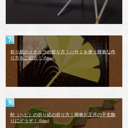
折り紙のイチョウの折り方！ハサミを使う簡単な作
り方をご紹介！
(54pv)
蛇（ヘビ）の折り紙の折り方！簡単お正月の干支飾
りにどうぞ！
(54pv)