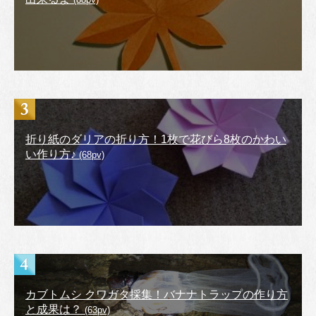
折り紙のダリアの折り方！1枚で花びら8枚のかわい
い作り方♪
(68pv)
カブトムシ クワガタ採集！バナナトラップの作り方
と成果は？
(63pv)