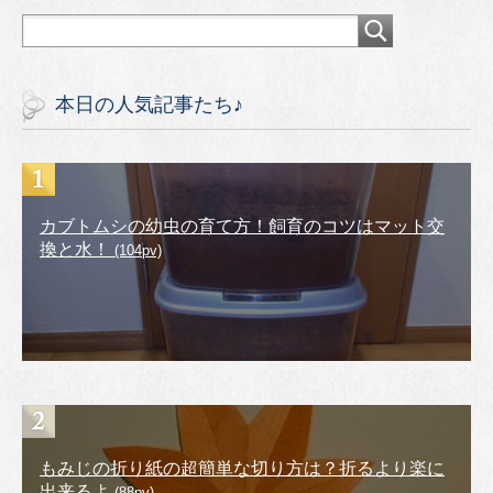
本日の人気記事たち♪
カブトムシの幼虫の育て方！飼育のコツはマット交
換と水！
(104pv)
もみじの折り紙の超簡単な切り方は？折るより楽に
出来るよ
(88pv)