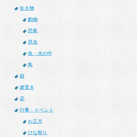
生き物
動物
恐竜
昆虫
魚・水の中
鳥
箱
箸置き
花
行事・イベント
お正月
ひな祭り