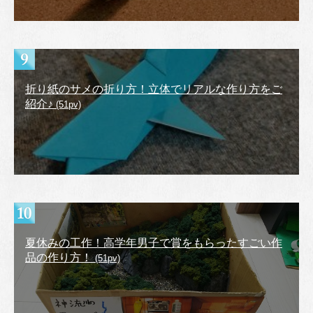
折り紙のサメの折り方！立体でリアルな作り方をご
紹介♪
(51pv)
夏休みの工作！高学年男子で賞をもらったすごい作
品の作り方！
(51pv)