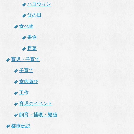
ハロウィン
父の日
食べ物
果物
野菜
育児・子育て
子育て
室内遊び
工作
育児のイベント
飼育・捕獲・繁殖
都市伝説