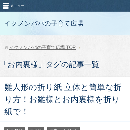
メニュー
イクメンパパの子育て広場
イクメンパパの子育て広場
TOP
「お内裏様」タグの記事一覧
雛人形の折り紙 立体と簡単な折
り方！お雛様とお内裏様を折り
紙で！