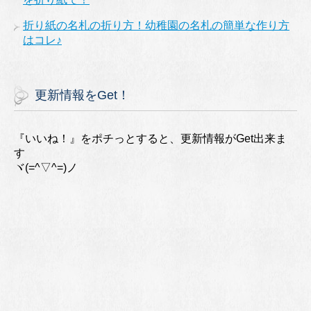
折り紙の名札の折り方！幼稚園の名札の簡単な作り方
はコレ♪
更新情報をGet！
『いいね！』をポチっとすると、更新情報がGet出来ま
す
ヾ(=^▽^=)ノ