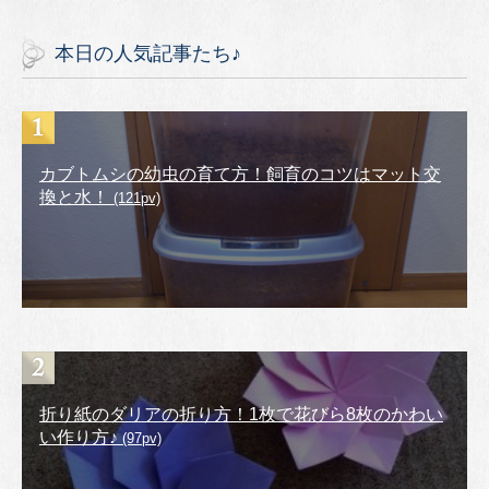
本日の人気記事たち♪
カブトムシの幼虫の育て方！飼育のコツはマット交
換と水！
(121pv)
折り紙のダリアの折り方！1枚で花びら8枚のかわい
い作り方♪
(97pv)