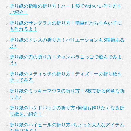
折り紙の指輪の折り方！ハート形でかわいい作り方を
ご紹介！
折り紙のサングラスの折り方！簡単だから小さい子に
も作れるよ！
折り紙のドレスの折り方！バリエーションも3種類ある
よ♪
折り紙の刀の折り方！チャンバラごっごで遊んでみよ
う♪
折り紙のスティッチの折り方！ディズニーの折り紙を
折ってみる
折り紙のミッキーマウスの折り方！2枚で折る簡単な折
り方♪
折り紙のハンドバッグの折り方♪何個も作りたくなる折
り紙をご紹介！
折り紙のハイヒールの折り方♪ちょっと大人なアイテム
を折り紙で！