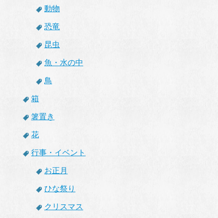
動物
恐竜
昆虫
魚・水の中
鳥
箱
箸置き
花
行事・イベント
お正月
ひな祭り
クリスマス