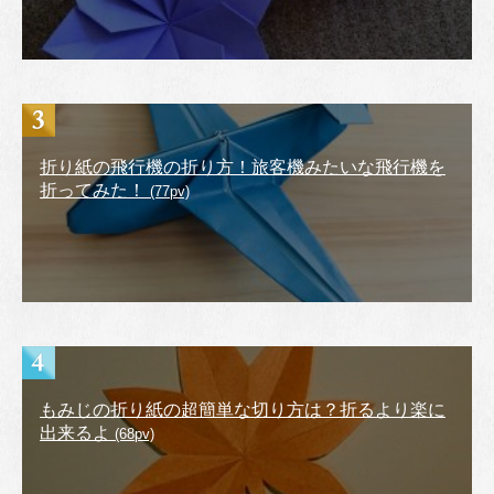
折り紙の飛行機の折り方！旅客機みたいな飛行機を
折ってみた！
(77pv)
もみじの折り紙の超簡単な切り方は？折るより楽に
出来るよ
(68pv)