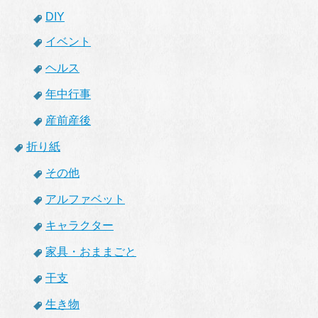
DIY
イベント
ヘルス
年中行事
産前産後
折り紙
その他
アルファベット
キャラクター
家具・おままごと
干支
生き物