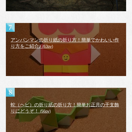
アンパンマンの折り紙の折り方！簡単でかわいい作
り方をご紹介♪
(63pv)
蛇（ヘビ）の折り紙の折り方！簡単お正月の干支飾
りにどうぞ！
(56pv)