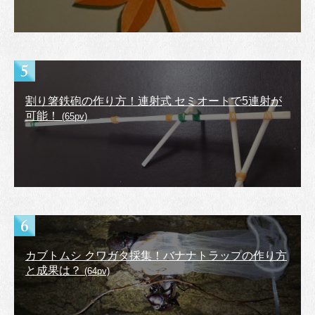
割り箸鉄砲の作り方！連射式 セミオートで5連射が
可能！
(65pv)
カブトムシ クワガタ採集！バナナトラップの作り方
と成果は？
(64pv)