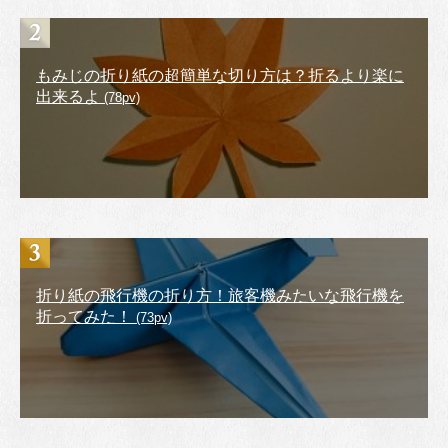
もみじの折り紙の超簡単な切り方は？折るより楽に
出来るよ
(78pv)
折り紙の飛行機の折り方！旅客機みたいな飛行機を
折ってみた！
(73pv)