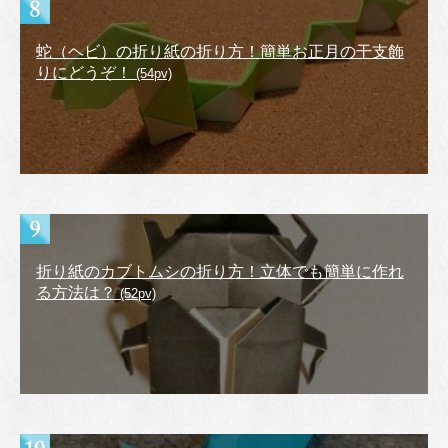
蛇（ヘビ）の折り紙の折り方！簡単お正月の干支飾
りにどうぞ！
(54pv)
折り紙のカブトムシの折り方！立体でも簡単に作れ
る方法は？
(52pv)