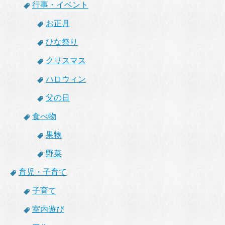
行事・イベント
お正月
ひな祭り
クリスマス
ハロウィン
父の日
食べ物
果物
野菜
育児・子育て
子育て
室内遊び