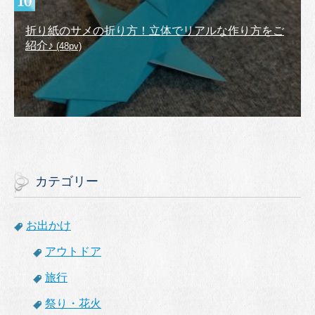
折り紙のサメの折り方！立体でリアルな作り方をご
紹介♪
(48pv)
カテゴリー
お出かけ
アウトドア
旅行
祭り・花火