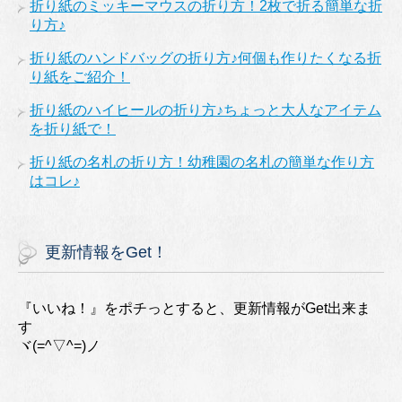
折り紙のミッキーマウスの折り方！2枚で折る簡単な折
り方♪
折り紙のハンドバッグの折り方♪何個も作りたくなる折
り紙をご紹介！
折り紙のハイヒールの折り方♪ちょっと大人なアイテム
を折り紙で！
折り紙の名札の折り方！幼稚園の名札の簡単な作り方
はコレ♪
更新情報をGet！
『いいね！』をポチっとすると、更新情報がGet出来ま
す
ヾ(=^▽^=)ノ