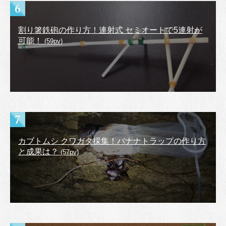
割り箸鉄砲の作り方！連射式 セミオートで5連射が
可能！
(59pv)
カブトムシ クワガタ採集！バナナトラップの作り方
と成果は？
(57pv)