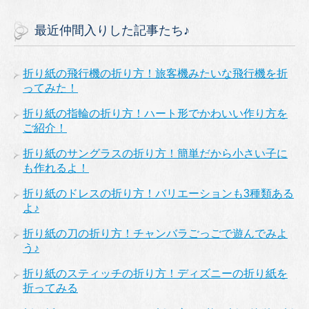
最近仲間入りした記事たち♪
折り紙の飛行機の折り方！旅客機みたいな飛行機を折
ってみた！
折り紙の指輪の折り方！ハート形でかわいい作り方を
ご紹介！
折り紙のサングラスの折り方！簡単だから小さい子に
も作れるよ！
折り紙のドレスの折り方！バリエーションも3種類ある
よ♪
折り紙の刀の折り方！チャンバラごっごで遊んでみよ
う♪
折り紙のスティッチの折り方！ディズニーの折り紙を
折ってみる