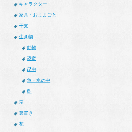
キャラクター
家具・おままごと
干支
生き物
動物
恐竜
昆虫
魚・水の中
鳥
箱
箸置き
花