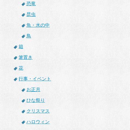
恐竜
昆虫
魚・水の中
鳥
箱
箸置き
花
行事・イベント
お正月
ひな祭り
クリスマス
ハロウィン