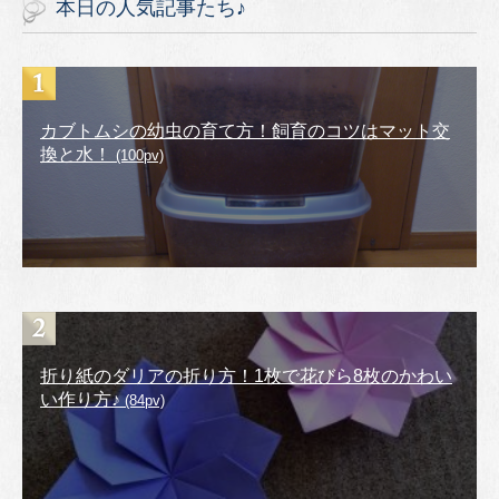
本日の人気記事たち♪
カブトムシの幼虫の育て方！飼育のコツはマット交
換と水！
(100pv)
折り紙のダリアの折り方！1枚で花びら8枚のかわい
い作り方♪
(84pv)