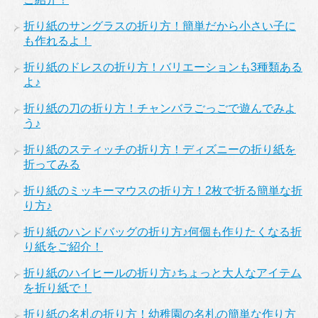
折り紙のサングラスの折り方！簡単だから小さい子に
も作れるよ！
折り紙のドレスの折り方！バリエーションも3種類ある
よ♪
折り紙の刀の折り方！チャンバラごっごで遊んでみよ
う♪
折り紙のスティッチの折り方！ディズニーの折り紙を
折ってみる
折り紙のミッキーマウスの折り方！2枚で折る簡単な折
り方♪
折り紙のハンドバッグの折り方♪何個も作りたくなる折
り紙をご紹介！
折り紙のハイヒールの折り方♪ちょっと大人なアイテム
を折り紙で！
折り紙の名札の折り方！幼稚園の名札の簡単な作り方