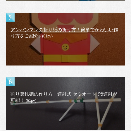
アンパンマンの折り紙の折り方！簡単でかわいい作
り方をご紹介♪
(61pv)
割り箸鉄砲の作り方！連射式 セミオートで5連射が
可能！
(61pv)