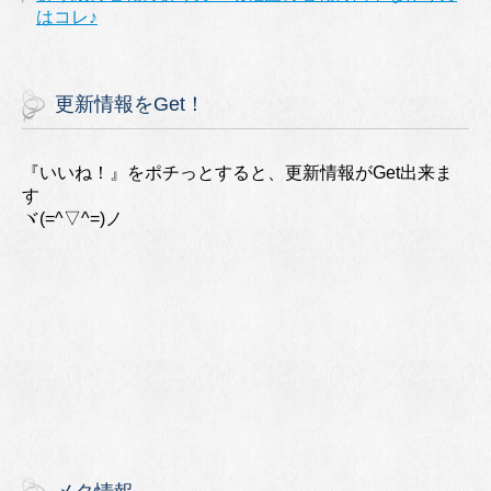
はコレ♪
更新情報をGet！
『いいね！』をポチっとすると、更新情報がGet出来ま
す
ヾ(=^▽^=)ノ