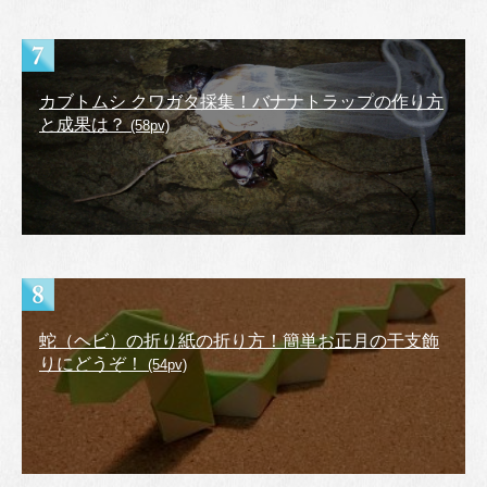
カブトムシ クワガタ採集！バナナトラップの作り方
と成果は？
(58pv)
蛇（ヘビ）の折り紙の折り方！簡単お正月の干支飾
りにどうぞ！
(54pv)