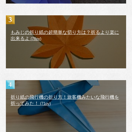
もみじの折り紙の超簡単な切り方は？折るより楽に
出来るよ
(78pv)
折り紙の飛行機の折り方！旅客機みたいな飛行機を
折ってみた！
(71pv)