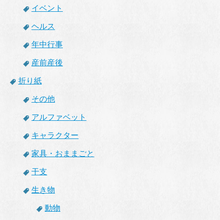
イベント
ヘルス
年中行事
産前産後
折り紙
その他
アルファベット
キャラクター
家具・おままごと
干支
生き物
動物