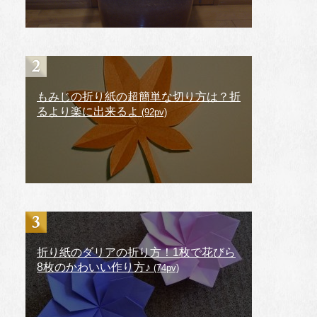
もみじの折り紙の超簡単な切り方は？折
るより楽に出来るよ
(92pv)
折り紙のダリアの折り方！1枚で花びら
8枚のかわいい作り方♪
(74pv)