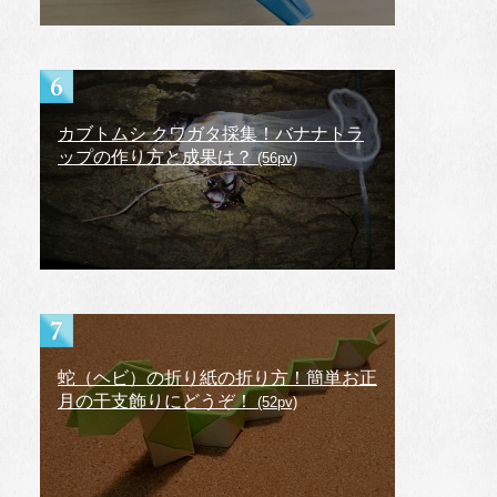
カブトムシ クワガタ採集！バナナトラ
ップの作り方と成果は？
(56pv)
蛇（ヘビ）の折り紙の折り方！簡単お正
月の干支飾りにどうぞ！
(52pv)