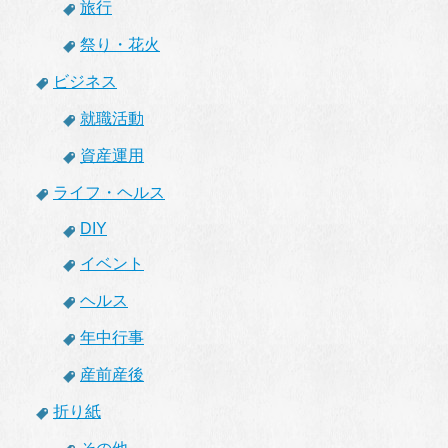
旅行
祭り・花火
ビジネス
就職活動
資産運用
ライフ・ヘルス
DIY
イベント
ヘルス
年中行事
産前産後
折り紙