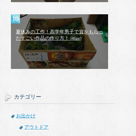
夏休みの工作！高学年男子で賞をもらっ
たすごい作品の作り方！
(46pv)
カテゴリー
お出かけ
アウトドア