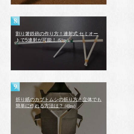
割り箸鉄砲の作り方！連射式 セミオー
トで5連射が可能！
(51pv)
折り紙のカブトムシの折り方！立体でも
簡単に作れる方法は？
(49pv)