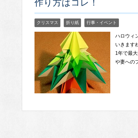
作り方はコレ！
クリスマス
折り紙
行事・イベント
ハロウィ
いきます
1年で最大
や妻への