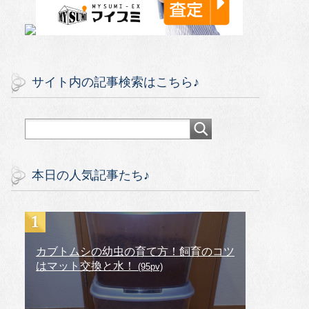
サイト内の記事検索はこちら♪
本日の人気記事たち♪
カブトムシの幼虫の育て方！飼育のコツ
はマット交換と水！
(95pv)