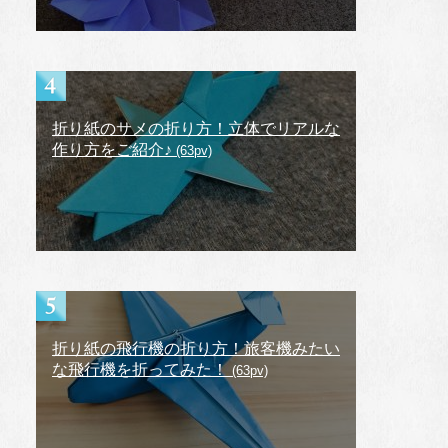
折り紙のサメの折り方！立体でリアルな
作り方をご紹介♪
(63pv)
折り紙の飛行機の折り方！旅客機みたい
な飛行機を折ってみた！
(63pv)