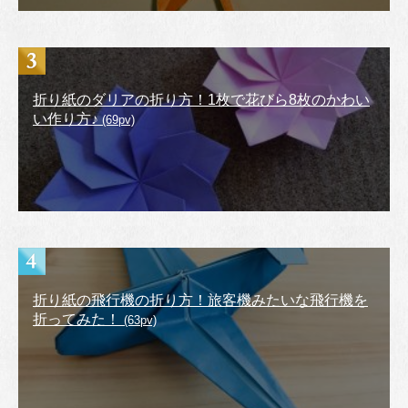
折り紙のダリアの折り方！1枚で花びら8枚のかわい
い作り方♪
(69pv)
折り紙の飛行機の折り方！旅客機みたいな飛行機を
折ってみた！
(63pv)