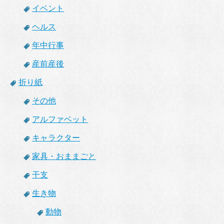
イベント
ヘルス
年中行事
産前産後
折り紙
その他
アルファベット
キャラクター
家具・おままごと
干支
生き物
動物