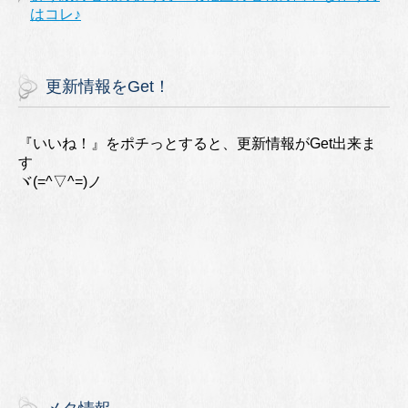
はコレ♪
更新情報をGet！
『いいね！』をポチっとすると、更新情報がGet出来ま
す
ヾ(=^▽^=)ノ