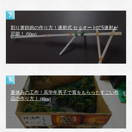
割り箸鉄砲の作り方！連射式 セミオートで5連射が
可能！
(50pv)
夏休みの工作！高学年男子で賞をもらったすごい作
品の作り方！
(49pv)