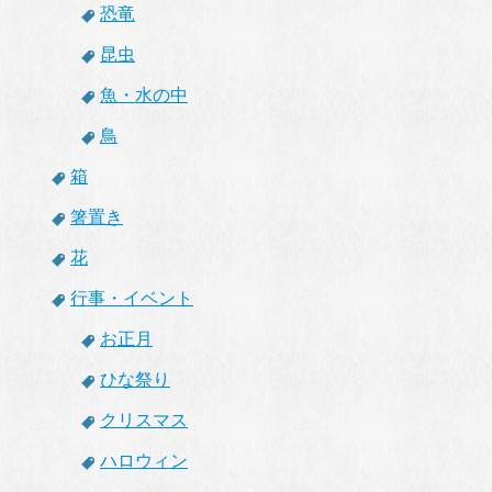
恐竜
昆虫
魚・水の中
鳥
箱
箸置き
花
行事・イベント
お正月
ひな祭り
クリスマス
ハロウィン