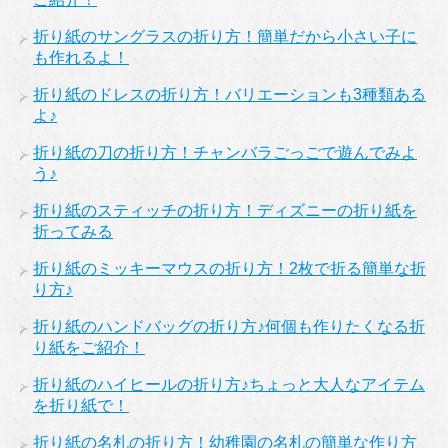
折り紙のサングラスの折り方！簡単だから小さい子に
も作れるよ！
折り紙のドレスの折り方！バリエーションも3種類ある
よ♪
折り紙の刀の折り方！チャンバラごっごで遊んでみよ
う♪
折り紙のスティッチの折り方！ディズニーの折り紙を
折ってみる
折り紙のミッキーマウスの折り方！2枚で折る簡単な折
り方♪
折り紙のハンドバッグの折り方♪何個も作りたくなる折
り紙をご紹介！
折り紙のハイヒールの折り方♪ちょっと大人なアイテム
を折り紙で！
折り紙の名札の折り方！幼稚園の名札の簡単な作り方