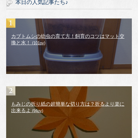
本日の人気記事たち♪
カブトムシの幼虫の育て方！飼育のコツはマット交
換と水！
(101pv)
もみじの折り紙の超簡単な切り方は？折るより楽に
出来るよ
(94pv)