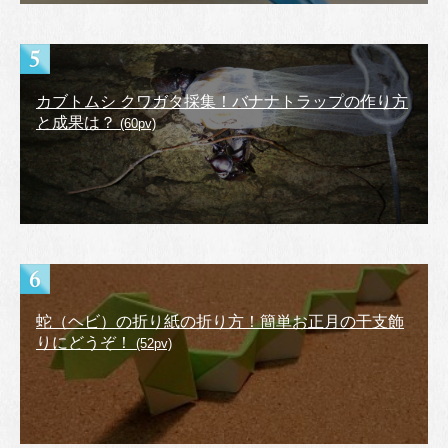
カブトムシ クワガタ採集！バナナトラップの作り方
と成果は？
(60pv)
蛇（ヘビ）の折り紙の折り方！簡単お正月の干支飾
りにどうぞ！
(52pv)