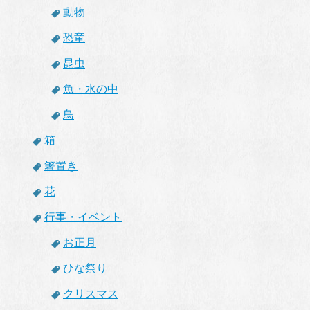
動物
恐竜
昆虫
魚・水の中
鳥
箱
箸置き
花
行事・イベント
お正月
ひな祭り
クリスマス