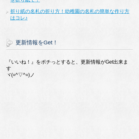
折り紙の名札の折り方！幼稚園の名札の簡単な作り方
はコレ♪
更新情報をGet！
『いいね！』をポチっとすると、更新情報がGet出来ま
す
ヾ(=^▽^=)ノ