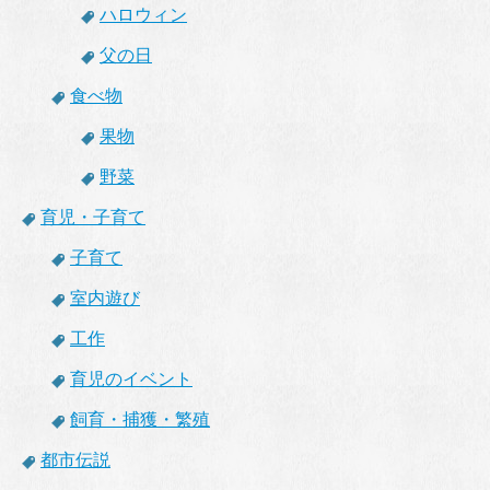
ハロウィン
父の日
食べ物
果物
野菜
育児・子育て
子育て
室内遊び
工作
育児のイベント
飼育・捕獲・繁殖
都市伝説