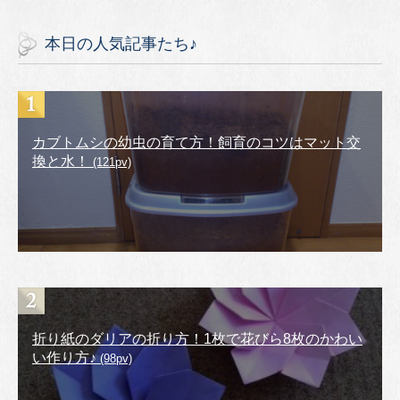
本日の人気記事たち♪
カブトムシの幼虫の育て方！飼育のコツはマット交
換と水！
(121pv)
折り紙のダリアの折り方！1枚で花びら8枚のかわい
い作り方♪
(98pv)