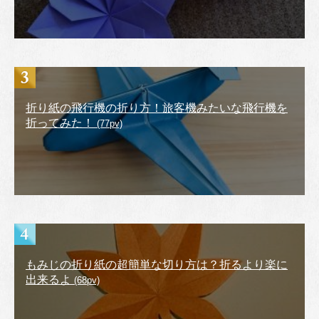
折り紙の飛行機の折り方！旅客機みたいな飛行機を
折ってみた！
(77pv)
もみじの折り紙の超簡単な切り方は？折るより楽に
出来るよ
(68pv)