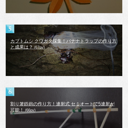
カブトムシ クワガタ採集！バナナトラップの作り方
と成果は？
(67pv)
割り箸鉄砲の作り方！連射式 セミオートで5連射が
可能！
(66pv)