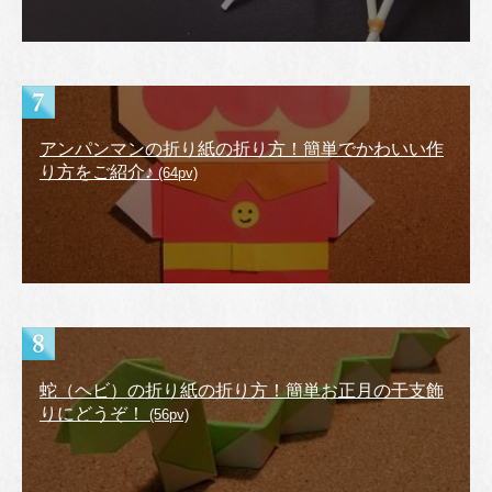
アンパンマンの折り紙の折り方！簡単でかわいい作
り方をご紹介♪
(64pv)
蛇（ヘビ）の折り紙の折り方！簡単お正月の干支飾
りにどうぞ！
(56pv)