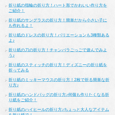
折り紙の指輪の折り方！ハート形でかわいい作り方を
ご紹介！
折り紙のサングラスの折り方！簡単だから小さい子に
も作れるよ！
折り紙のドレスの折り方！バリエーションも3種類ある
よ♪
折り紙の刀の折り方！チャンバラごっごで遊んでみよ
う♪
折り紙のスティッチの折り方！ディズニーの折り紙を
折ってみる
折り紙のミッキーマウスの折り方！2枚で折る簡単な折
り方♪
折り紙のハンドバッグの折り方♪何個も作りたくなる折
り紙をご紹介！
折り紙のハイヒールの折り方♪ちょっと大人なアイテム
を折り紙で！