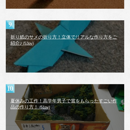
折り紙のサメの折り方！立体でリアルな作り方をご
紹介♪
(53pv)
夏休みの工作！高学年男子で賞をもらったすごい作
品の作り方！
(51pv)