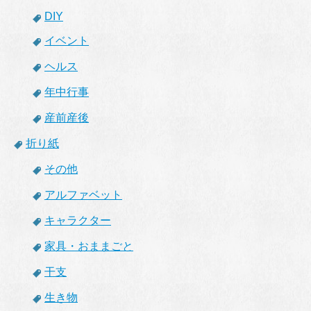
DIY
イベント
ヘルス
年中行事
産前産後
折り紙
その他
アルファベット
キャラクター
家具・おままごと
干支
生き物