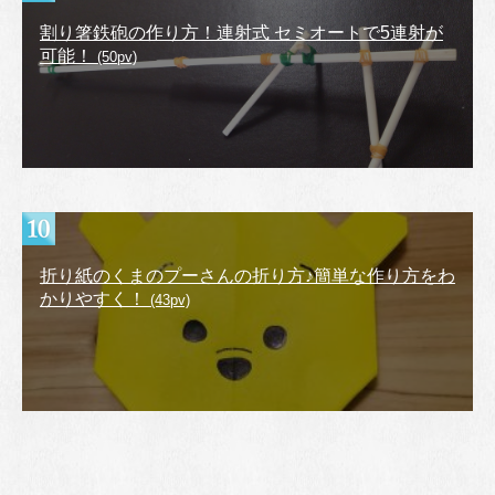
割り箸鉄砲の作り方！連射式 セミオートで5連射が
可能！
(50pv)
折り紙のくまのプーさんの折り方♪簡単な作り方をわ
かりやすく！
(43pv)