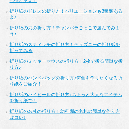
も作れるよ！
折り紙のドレスの折り方！バリエーションも3種類ある
よ♪
折り紙の刀の折り方！チャンバラごっごで遊んでみよ
う♪
折り紙のスティッチの折り方！ディズニーの折り紙を
折ってみる
折り紙のミッキーマウスの折り方！2枚で折る簡単な折
り方♪
折り紙のハンドバッグの折り方♪何個も作りたくなる折
り紙をご紹介！
折り紙のハイヒールの折り方♪ちょっと大人なアイテム
を折り紙で！
折り紙の名札の折り方！幼稚園の名札の簡単な作り方
はコレ♪