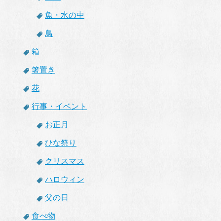
魚・水の中
鳥
箱
箸置き
花
行事・イベント
お正月
ひな祭り
クリスマス
ハロウィン
父の日
食べ物