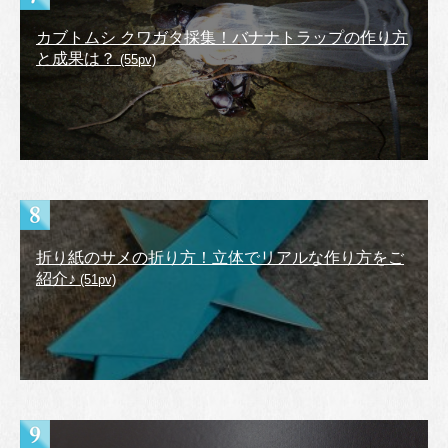
カブトムシ クワガタ採集！バナナトラップの作り方
と成果は？
(55pv)
折り紙のサメの折り方！立体でリアルな作り方をご
紹介♪
(51pv)