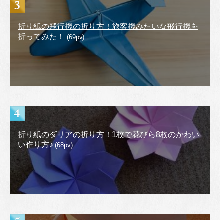
折り紙の飛行機の折り方！旅客機みたいな飛行機を
折ってみた！
(69pv)
折り紙のダリアの折り方！1枚で花びら8枚のかわい
い作り方♪
(68pv)