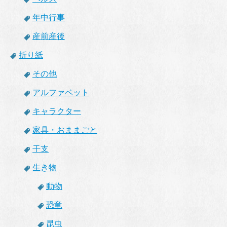
年中行事
産前産後
折り紙
その他
アルファベット
キャラクター
家具・おままごと
干支
生き物
動物
恐竜
昆虫