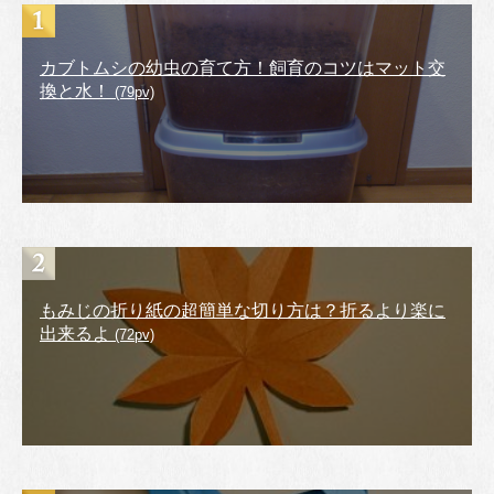
カブトムシの幼虫の育て方！飼育のコツはマット交
換と水！
(79pv)
もみじの折り紙の超簡単な切り方は？折るより楽に
出来るよ
(72pv)