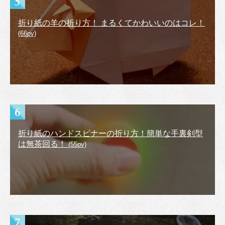
折り紙の羊の折り方！ まるくてかわいいのはコレ！
(66pv)
折り紙のハンドスピナーの折り方！簡単な手裏剣型
は無茶回る！
(55pv)