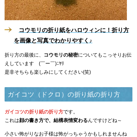
コウモリの折り紙をハロウィンに！折り方
を画像と写真でわかりやすく♪
折り方の最後に、
コウモリの秘密
についてもこっそりお伝
えしています (￣ー￣)ﾆﾔﾘ
是非そちらも楽しみにしてください(笑)
ガイコツ（ドクロ）の折り紙の折り方
ガイコツの折り紙の折り方
です。
これは
顔の書き方で、結構表情変わる
んですけどね～
小さい怖がりなお子様は怖がっちゃうかもしれませんね