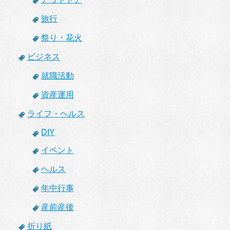
旅行
祭り・花火
ビジネス
就職活動
資産運用
ライフ・ヘルス
DIY
イベント
ヘルス
年中行事
産前産後
折り紙