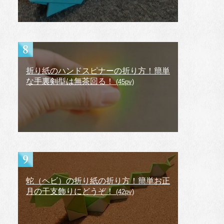
折り紙のハンドスピナーの折り方！簡単
な手裏剣型は無茶回る！
(45pv)
蛇（ヘビ）の折り紙の折り方！簡単お正
月の干支飾りにどうぞ！
(42pv)