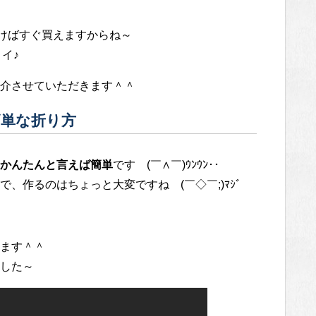
けばすぐ買えますからね～
イ♪
介させていただきます＾＾
単な折り方
かんたんと言えば簡単
です (￣∧￣)ｳﾝｳﾝ･･
で、作るのはちょっと大変ですね (￣◇￣;)ﾏｼﾞ
ます＾＾
した～