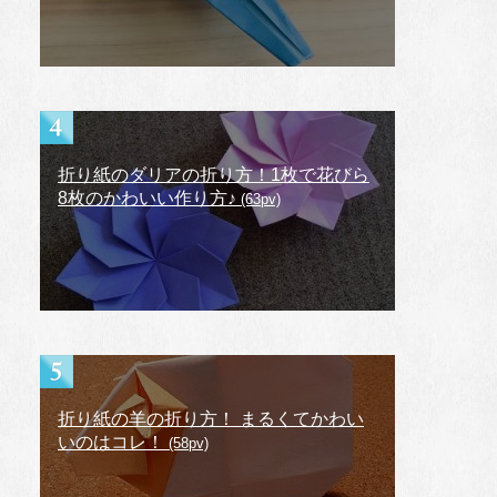
折り紙のダリアの折り方！1枚で花びら
8枚のかわいい作り方♪
(63pv)
折り紙の羊の折り方！ まるくてかわい
いのはコレ！
(58pv)