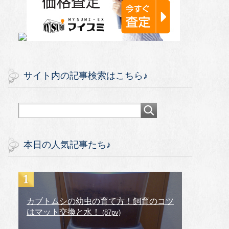
サイト内の記事検索はこちら♪
本日の人気記事たち♪
カブトムシの幼虫の育て方！飼育のコツ
はマット交換と水！
(87pv)