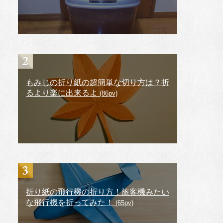
もみじの折り紙の超簡単な切り方は？折
るより楽に出来るよ
(86pv)
折り紙の飛行機の折り方！旅客機みたい
な飛行機を折ってみた！
(65pv)