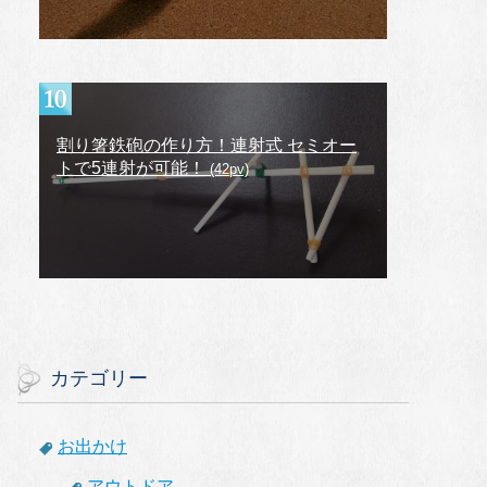
割り箸鉄砲の作り方！連射式 セミオー
トで5連射が可能！
(42pv)
カテゴリー
お出かけ
アウトドア