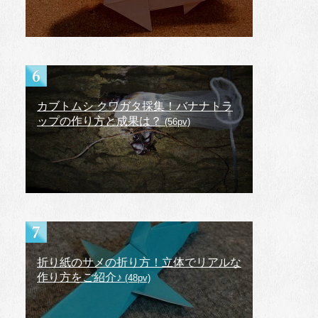
カブトムシ クワガタ採集！バナナトラ
ップの作り方と成果は？
(56pv)
折り紙のサメの折り方！立体でリアルな
作り方をご紹介♪
(48pv)