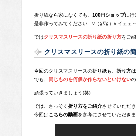
折り紙なら家になくても、
100円ショップ
に行
是非作ってみてください v（≧∇≦）v イェェ～
では
クリスマスリースの折り紙の折り方
をご紹
クリスマスリースの折り紙の簡
今回のクリスマスリースの折り紙も、
折り方は
でも、
同じものを何個か作らないといけない
の
頑張っていきましょう(笑)
では、さっそく
折り方をご紹介
させていただき
今回は
こちらの動画
を参考にさせていただきま