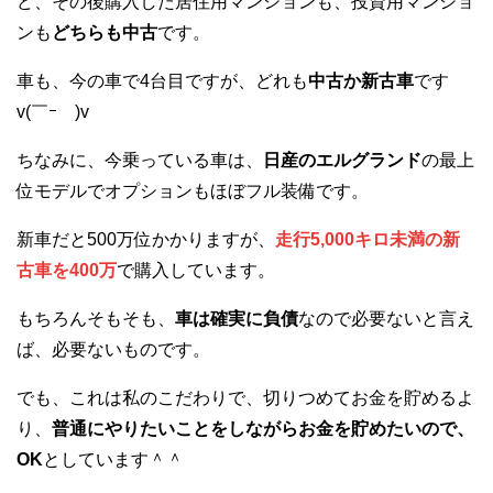
ど、その後購入した居住用マンションも、投資用マンショ
ンも
どちらも中古
です。
車も、今の車で4台目ですが、どれも
中古か新古車
です
v(￣ｰ￣)v
ちなみに、今乗っている車は、
日産のエルグランド
の最上
位モデルでオプションもほぼフル装備です。
新車だと500万位かかりますが、
走行5,000キロ未満の新
古車を400万
で購入しています。
もちろんそもそも、
車は確実に負債
なので必要ないと言え
ば、必要ないものです。
でも、これは私のこだわりで、切りつめてお金を貯めるよ
り、
普通にやりたいことをしながらお金を貯めたいので、
OK
としています＾＾