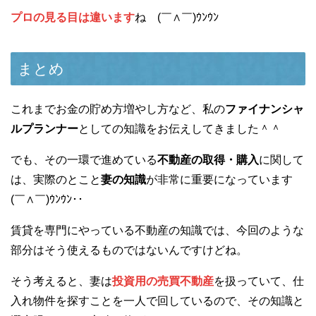
プロの見る目は違います
ね (￣∧￣)ｳﾝｳﾝ
まとめ
これまでお金の貯め方増やし方など、私の
ファイナンシャ
ルプランナー
としての知識をお伝えしてきました＾＾
でも、その一環で進めている
不動産の取得・購入
に関して
は、実際のとこと
妻の知識
が非常に重要になっています
(￣∧￣)ｳﾝｳﾝ･･
賃貸を専門にやっている不動産の知識では、今回のような
部分はそう使えるものではないんですけどね。
そう考えると、妻は
投資用の売買不動産
を扱っていて、仕
入れ物件を探すことを一人で回しているので、その知識と