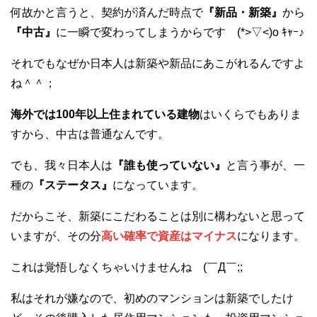
何故かと言うと、契約が済んだ時点で
『新品・新築』
から
『中古』
に一瞬で変わってしまうからです (*>▽<)o ｷｬｰ♪
それでもなぜか日本人は新築や新品にあこがれるんですよ
ね＾＾；
海外では100年以上住まれている建物
はいくらでもありま
すから、中古は普通なんです。
でも、我々日本人は
『誰も使っていない』
と言う事が、一
種の
『ステータス』
になっています。
だからこそ、新築にこだわることは別に構わないと思って
いますが、その分
高い確率で資産はマイナス
になります。
これは覚悟しなくちゃいけませんね (￣Д￣;;
私はそれが嫌なので、初めのマンションは新築でしたけ