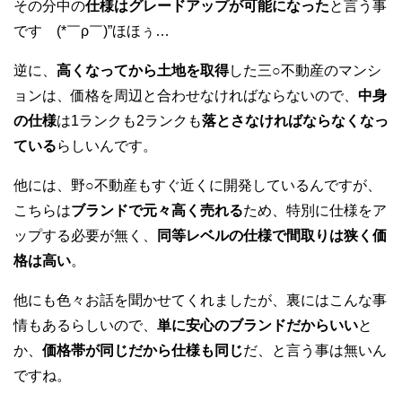
その分中の
仕様はグレードアップが可能になった
と言う事
です (*￣ρ￣)”ほほぅ…
逆に、
高くなってから土地を取得
した三○不動産のマンシ
ョンは、価格を周辺と合わせなければならないので、
中身
の仕様
は1ランクも2ランクも
落とさなければならなくなっ
ている
らしいんです。
他には、野○不動産もすぐ近くに開発しているんですが、
こちらは
ブランドで元々高く売れる
ため、特別に仕様をア
ップする必要が無く、
同等レベルの仕様で間取りは狭く価
格は高い
。
他にも色々お話を聞かせてくれましたが、裏にはこんな事
情もあるらしいので、
単に安心のブランドだからいい
と
か、
価格帯が同じだから仕様も同じ
だ、と言う事は無いん
ですね。