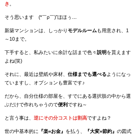
き
。
そう思います (*￣ρ￣)”ほほぅ…
新築マンションは、しっかり
モデルルーム
も用意され、1
～10まで。
下手すると、私みたいに余計な話まで色々
説明
を貰えます
よね(笑)
それに、最近は壁紙や床材、
仕様までも選べる
ようになっ
ていますし、オプションも豊富です♪
だから、自分仕様の部屋を、すでにある選択肢の中から選
ぶだけで作れちゃうので
便利
ですね～
と言う事は、
逆にその分コストは割高
ですよね？
世の中基本的に
『楽=お金』
を払う、
『大変=節約』
の図式