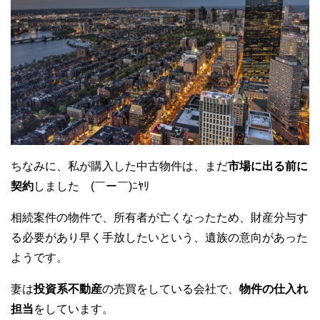
ちなみに、私が購入した中古物件は、まだ
市場に出る前に
契約
しました (￣ー￣)ﾆﾔﾘ
相続案件の物件で、所有者が亡くなったため、財産分与す
る必要があり早く手放したいという、遺族の意向があった
ようです。
妻は
投資系不動産
の売買をしている会社で、
物件の仕入れ
担当
をしています。