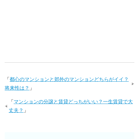
「
都心のマンションと郊外のマンションどちらがイイ？
将来性は？
」
「
マンションの分譲と賃貸どっちがいい？一生賃貸で大
丈夫？
」