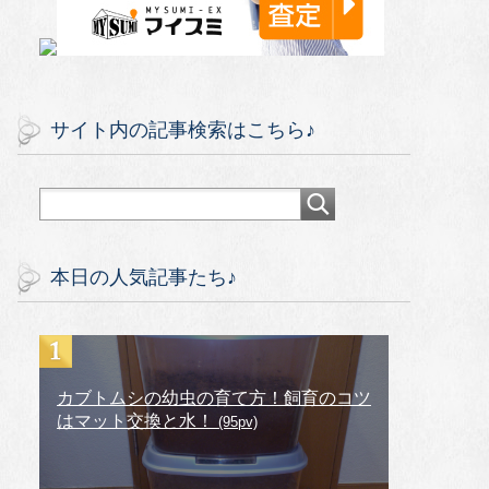
サイト内の記事検索はこちら♪
本日の人気記事たち♪
カブトムシの幼虫の育て方！飼育のコツ
はマット交換と水！
(95pv)