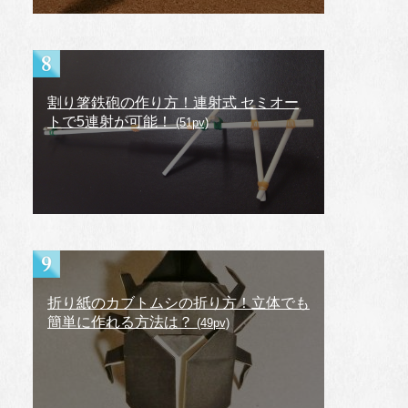
割り箸鉄砲の作り方！連射式 セミオー
トで5連射が可能！
(51pv)
折り紙のカブトムシの折り方！立体でも
簡単に作れる方法は？
(49pv)