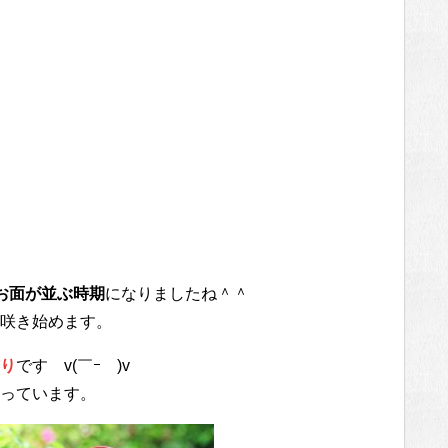
お面が並ぶ時期
になりましたね＾＾
咲き始めます。
り
です v(￣ｰ￣)v
っています。