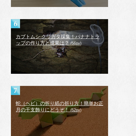
カブトムシ クワガタ採集！バナナトラ
ップの作り方と成果は？
(56pv)
蛇（ヘビ）の折り紙の折り方！簡単お正
月の干支飾りにどうぞ！
(52pv)