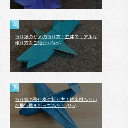
折り紙のサメの折り方！立体でリアルな
作り方をご紹介♪
(64pv)
折り紙の飛行機の折り方！旅客機みたい
な飛行機を折ってみた！
(63pv)