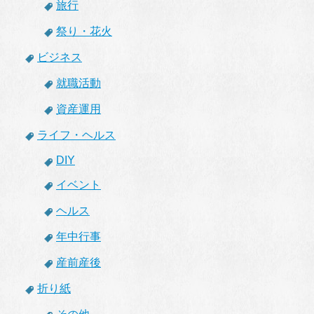
旅行
祭り・花火
ビジネス
就職活動
資産運用
ライフ・ヘルス
DIY
イベント
ヘルス
年中行事
産前産後
折り紙