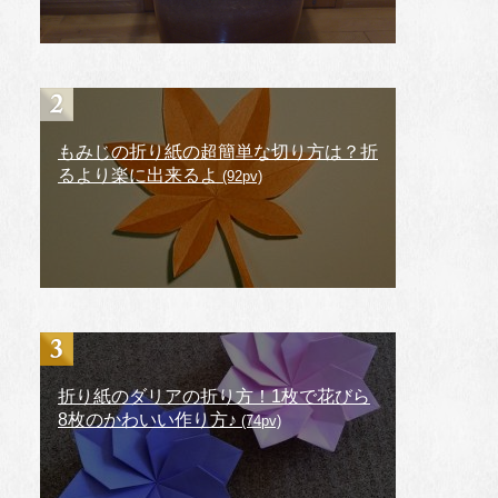
もみじの折り紙の超簡単な切り方は？折
るより楽に出来るよ
(92pv)
折り紙のダリアの折り方！1枚で花びら
8枚のかわいい作り方♪
(74pv)