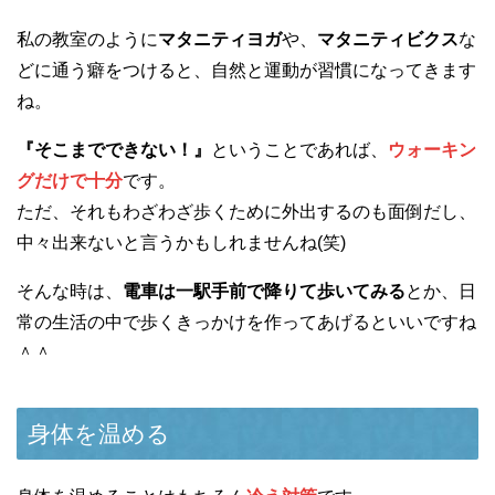
私の教室のように
マタニティヨガ
や、
マタニティビクス
な
どに通う癖をつけると、自然と運動が習慣になってきます
ね。
『そこまでできない！』
ということであれば、
ウォーキン
グだけで十分
です。
ただ、それもわざわざ歩くために外出するのも面倒だし、
中々出来ないと言うかもしれませんね(笑)
そんな時は、
電車は一駅手前で降りて歩いてみる
とか、日
常の生活の中で歩くきっかけを作ってあげるといいですね
＾＾
身体を温める