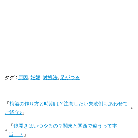
タグ :
原因
,
妊娠
,
対処法
,
足がつる
「
梅酒の作り方と時期は？注意したい失敗例もあわせて
ご紹介♪
」
「
鏡開きはいつやるの？関東と関西で違うって本
当！？
」