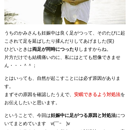
うちのかみさんも妊娠中は良く足がつって、そのたびに起
こされて足を延ばしたり揉んだりしてあげました(笑)
ひどいときは
両足が同時につったり
しますからね。
片方だけでも結構痛いのに、私にはとても想像できませ
ん・・・＾＾；
とはいっても、自然が起こすことには必ず原因がありま
す。
まずその原因を確認したうえで、
安眠できるよう対処法
を
お伝えしたいと思います。
ということで、今回は
妊娠中に足がつる原因と対処法
につ
いてまとめています v(￣ｰ￣)v