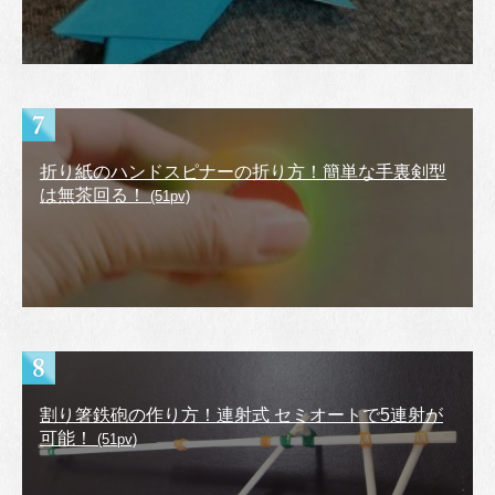
折り紙のハンドスピナーの折り方！簡単な手裏剣型
は無茶回る！
(51pv)
割り箸鉄砲の作り方！連射式 セミオートで5連射が
可能！
(51pv)