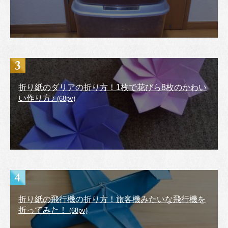
折り紙のダリアの折り方！1枚で花びら8枚のかわい
い作り方♪
(68pv)
折り紙の飛行機の折り方！旅客機みたいな飛行機を
折ってみた！
(68pv)