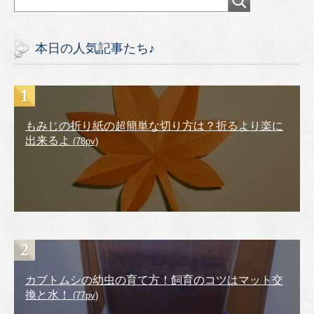
本日の人気記事たち♪
もみじの折り紙の超簡単な切り方は？折るより楽に
出来るよ
(78pv)
カブトムシの幼虫の育て方！飼育のコツはマット交
換と水！
(77pv)