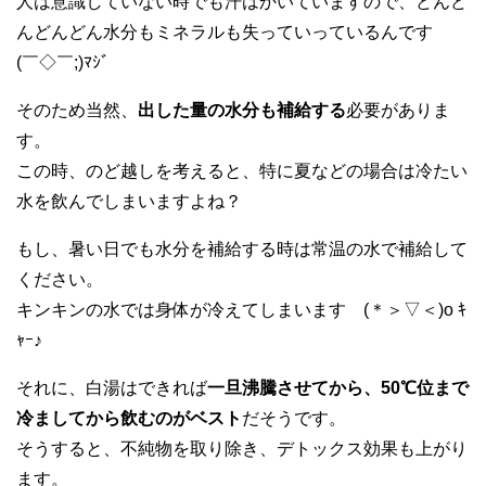
人は意識していない時でも汗はかいていますので、どんど
んどんどん水分もミネラルも失っていっているんです
(￣◇￣;)ﾏｼﾞ
そのため当然、
出した量の水分も補給する
必要がありま
す。
この時、のど越しを考えると、特に夏などの場合は冷たい
水を飲んでしまいますよね？
もし、暑い日でも水分を補給する時は常温の水で補給して
ください。
キンキンの水では身体が冷えてしまいます (＊＞▽＜)o ｷ
ｬｰ♪
それに、白湯はできれば
一旦沸騰させてから、50℃位まで
冷ましてから飲むのがベスト
だそうです。
そうすると、不純物を取り除き、デトックス効果も上がり
ます。