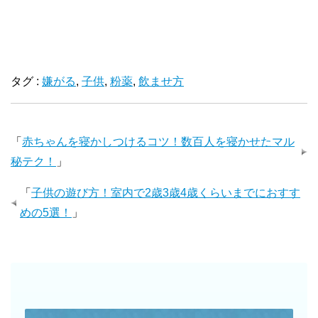
タグ :
嫌がる
,
子供
,
粉薬
,
飲ませ方
「
赤ちゃんを寝かしつけるコツ！数百人を寝かせたマル
秘テク！
」
「
子供の遊び方！室内で2歳3歳4歳くらいまでにおすす
めの5選！
」