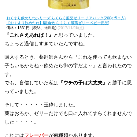
おくすり飲めたねシリーズ らくらく服薬ゼリー チアパック(200g*5コ入)
【おくすり飲めたね】[龍角散 らくらく服薬ゼリー ベビー用品]
価格：1831円（税込、送料別)
(2017/11/9時点)
『これさえあれば！』
と思っていました。
ちょっと過信しすぎていたんですね。
購入するとき、薬剤師さんから『これを使っても飲まない
子もいるからね～飲めたら御の字だよ～』と言われたので
す。
でも、盲信していた私は
『ウチの子は大丈夫』
と勝手に思
っていました。
そして・・・・・玉砕しました。
薬はおろか、ゼリーだけでも口に入れてすらくれませんで
した・・・・。
これには
フレーバー
が何種類かあります。