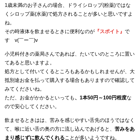
1歳未満のお子さんの場合、ドライシロップ(粉薬)ではな
くシロップ薬(水薬)で処方されることが多いと思いですよ
ね。
その時液体を飲ませるときに便利なのが
『スポイト』
で
す v(￣ー￣)v
小児科付きの薬局さんであれば、たいていのところに置い
てあると思いますよ。
処方として付いてくるところもあるかもしれませんが、大
抵別途お金を払って購入する場合もありますので確認して
みてくださいね。
ただ、お金がかかるといっても
、1本50円～100円程度
な
ので安心してください。
飲ませるときはは、苦みを感じやすい舌先のほうではなく
て、喉に近い舌の奥の方に流し込んであげると、
苦みをあ
まり感じずに飲んでくれる
ことが多いようですね。