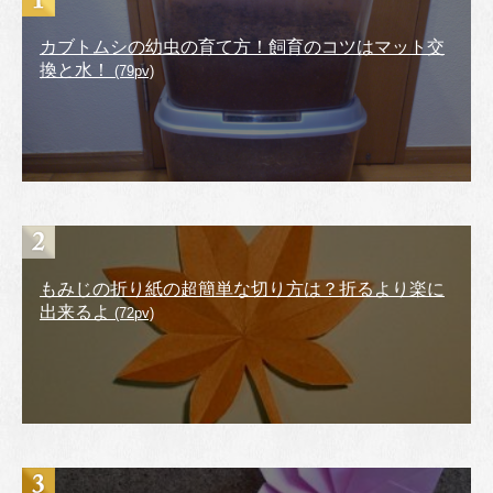
カブトムシの幼虫の育て方！飼育のコツはマット交
換と水！
(79pv)
もみじの折り紙の超簡単な切り方は？折るより楽に
出来るよ
(72pv)