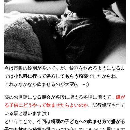
今は市販の錠剤が多いですが、錠剤を飲めるようになるま
では
小児科に行って処方してもらう粉薬
でしたからね。
これがなかなか飲ませるのが大変(-。－;)
薬のお世話になる機会が各段に増える冬場に備えて、
嫌が
る子供にどうやって飲ませたらよいのか
、試行錯誤されて
いる事と思います(笑)
ということで、今回は
粉薬の子どもへの飲ませ方で嫌がる
子でも飲めた秘策
を幾つかご紹介していきたいと思います