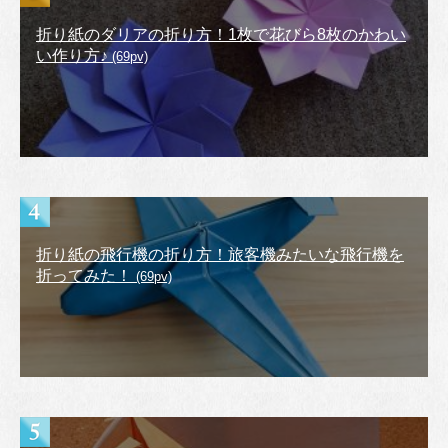
折り紙のダリアの折り方！1枚で花びら8枚のかわい
い作り方♪
(69pv)
折り紙の飛行機の折り方！旅客機みたいな飛行機を
折ってみた！
(69pv)