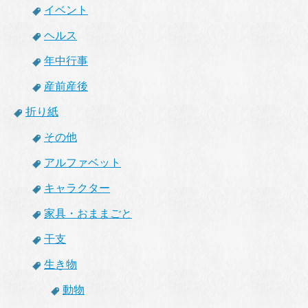
イベント
ヘルス
年中行事
産前産後
折り紙
その他
アルファベット
キャラクター
家具・おままごと
干支
生き物
動物