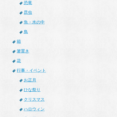
恐竜
昆虫
魚・水の中
鳥
箱
箸置き
花
行事・イベント
お正月
ひな祭り
クリスマス
ハロウィン