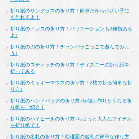
折り紙のサングラスの折り方！簡単だから小さい子に
も作れるよ！
折り紙のドレスの折り方！バリエーションも3種類ある
よ♪
折り紙の刀の折り方！チャンバラごっごで遊んでみよ
う♪
折り紙のスティッチの折り方！ディズニーの折り紙を
折ってみる
折り紙のミッキーマウスの折り方！2枚で折る簡単な折
り方♪
折り紙のハンドバッグの折り方♪何個も作りたくなる折
り紙をご紹介！
折り紙のハイヒールの折り方♪ちょっと大人なアイテム
を折り紙で！
折り紙の名札の折り方！幼稚園の名札の簡単な作り方