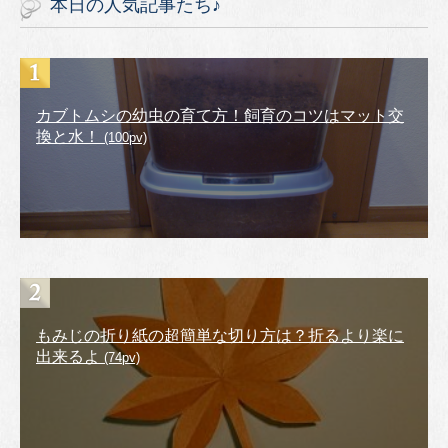
本日の人気記事たち♪
カブトムシの幼虫の育て方！飼育のコツはマット交
換と水！
(100pv)
もみじの折り紙の超簡単な切り方は？折るより楽に
出来るよ
(74pv)