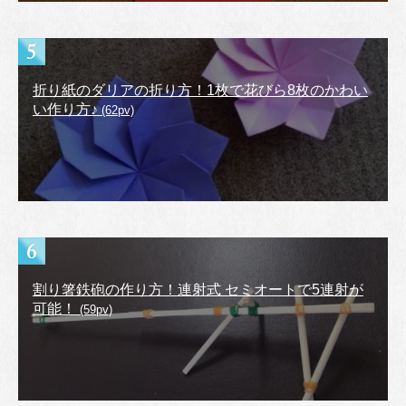
折り紙のダリアの折り方！1枚で花びら8枚のかわい
い作り方♪
(62pv)
割り箸鉄砲の作り方！連射式 セミオートで5連射が
可能！
(59pv)