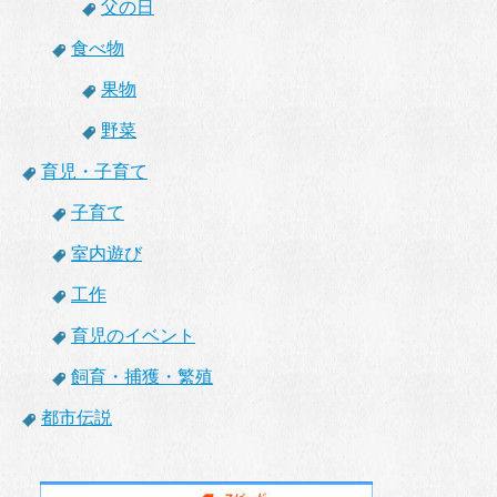
父の日
食べ物
果物
野菜
育児・子育て
子育て
室内遊び
工作
育児のイベント
飼育・捕獲・繁殖
都市伝説