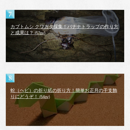
カブトムシ クワガタ採集！バナナトラップの作り方
と成果は？
(57pv)
蛇（ヘビ）の折り紙の折り方！簡単お正月の干支飾
りにどうぞ！
(54pv)