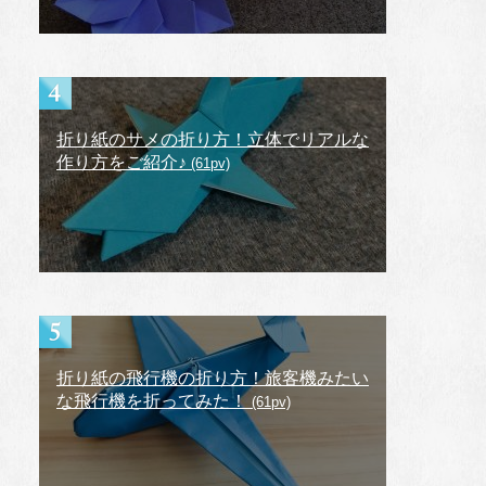
折り紙のサメの折り方！立体でリアルな
作り方をご紹介♪
(61pv)
折り紙の飛行機の折り方！旅客機みたい
な飛行機を折ってみた！
(61pv)