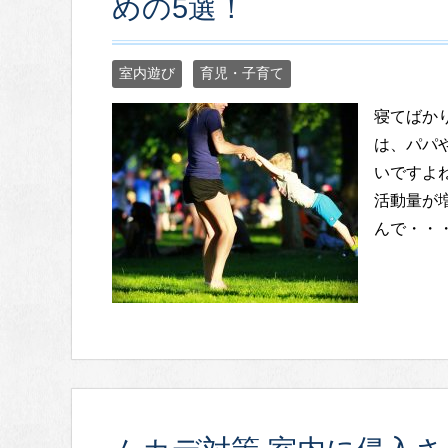
めの5選！
室内遊び
育児・子育て
寝てばか
は、パパ
いですよ
活動量が
んで・・