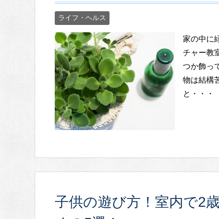
ライフ・ヘルス
家の中に
チャー教
つか飾っ
物は結構
と・・・
子供の遊び方！室内で2歳