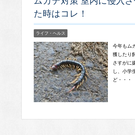
ムカデ対策 室内に侵入
た時はコレ！
ライフ・ヘルス
今年もム
獲したり
さすがに
し、小学
ど・・・