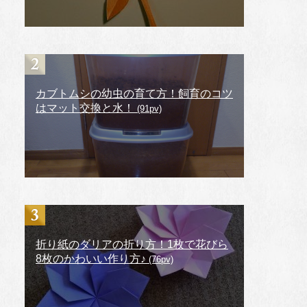
カブトムシの幼虫の育て方！飼育のコツ
はマット交換と水！
(91pv)
折り紙のダリアの折り方！1枚で花びら
8枚のかわいい作り方♪
(76pv)