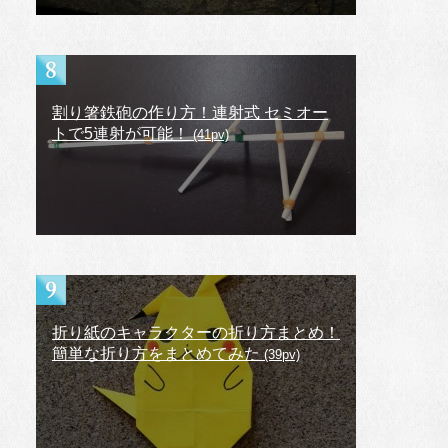
割り箸鉄砲の作り方！連射式 セミオー
トで5連射が可能！
(41pv)
折り紙のキャラクターの折り方まとめ！
簡単な折り方をまとめてみた
(39pv)