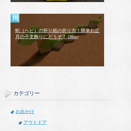
蛇（ヘビ）の折り紙の折り方！簡単お正
月の干支飾りにどうぞ！
(38pv)
カテゴリー
お出かけ
アウトドア