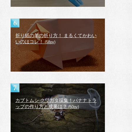
折り紙の羊の折り方！ まるくてかわい
いのはコレ！
(58pv)
カブトムシ クワガタ採集！バナナトラ
ップの作り方と成果は？
(50pv)