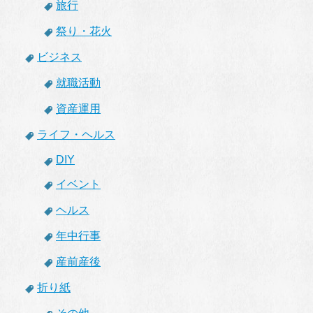
旅行
祭り・花火
ビジネス
就職活動
資産運用
ライフ・ヘルス
DIY
イベント
ヘルス
年中行事
産前産後
折り紙