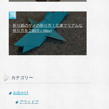
折り紙のサメの折り方！立体でリアルな
作り方をご紹介♪
(49pv)
カテゴリー
お出かけ
アウトドア