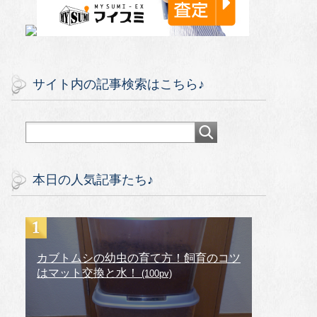
サイト内の記事検索はこちら♪
本日の人気記事たち♪
カブトムシの幼虫の育て方！飼育のコツ
はマット交換と水！
(100pv)