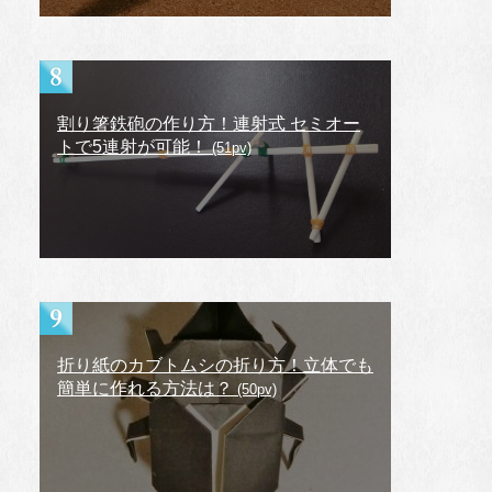
割り箸鉄砲の作り方！連射式 セミオー
トで5連射が可能！
(51pv)
折り紙のカブトムシの折り方！立体でも
簡単に作れる方法は？
(50pv)