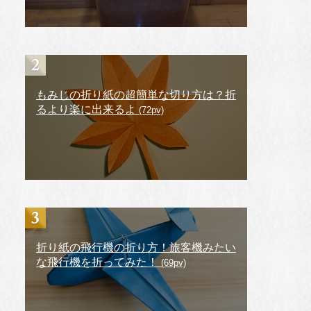
もみじの折り紙の超簡単な切り方は？折
るより楽に出来るよ
(72pv)
折り紙の飛行機の折り方！旅客機みたい
な飛行機を折ってみた！
(69pv)