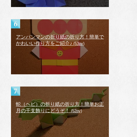
アンパンマンの折り紙の折り方！簡単で
かわいい作り方をご紹介♪
(53pv)
蛇（ヘビ）の折り紙の折り方！簡単お正
月の干支飾りにどうぞ！
(52pv)