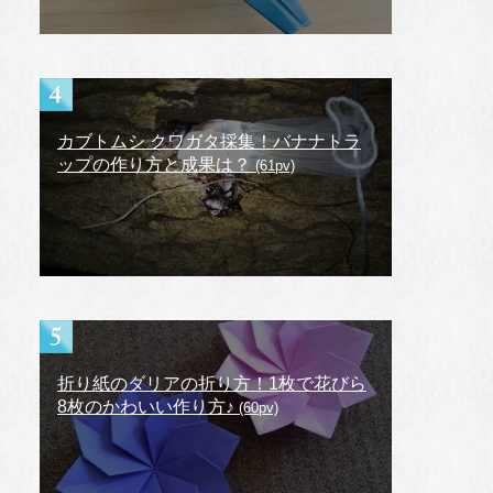
カブトムシ クワガタ採集！バナナトラ
ップの作り方と成果は？
(61pv)
折り紙のダリアの折り方！1枚で花びら
8枚のかわいい作り方♪
(60pv)