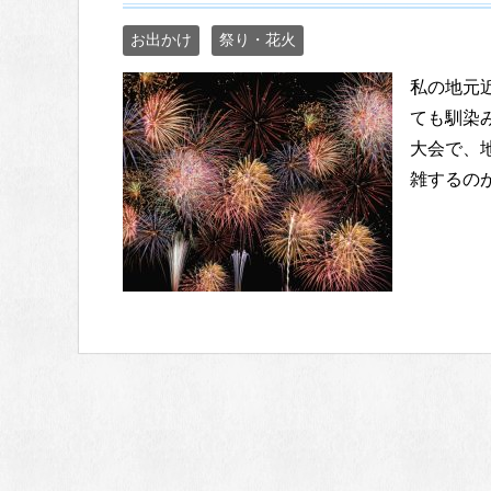
お出かけ
祭り・花火
私の地元
ても馴染
大会で、
雑するのが