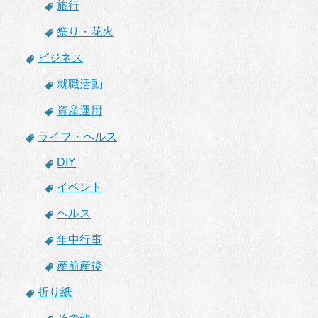
旅行
祭り・花火
ビジネス
就職活動
資産運用
ライフ・ヘルス
DIY
イベント
ヘルス
年中行事
産前産後
折り紙