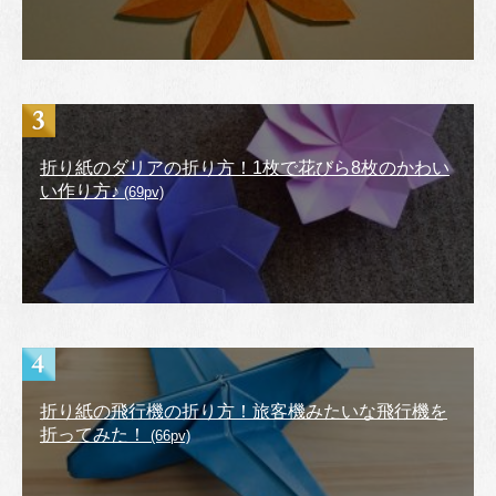
折り紙のダリアの折り方！1枚で花びら8枚のかわい
い作り方♪
(69pv)
折り紙の飛行機の折り方！旅客機みたいな飛行機を
折ってみた！
(66pv)