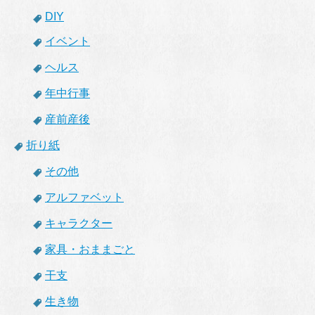
DIY
イベント
ヘルス
年中行事
産前産後
折り紙
その他
アルファベット
キャラクター
家具・おままごと
干支
生き物