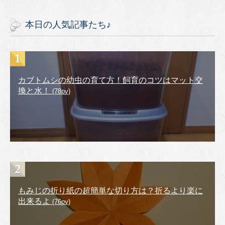
本日の人気記事たち♪
カブトムシの幼虫の育て方！飼育のコツはマット交
換と水！
(78pv)
もみじの折り紙の超簡単な切り方は？折るより楽に
出来るよ
(76pv)