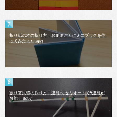
折り紙の本の折り方！おままごとにミニブックを作
ってみたよ♪
(54pv)
割り箸鉄砲の作り方！連射式 セミオートで5連射が
可能！
(53pv)