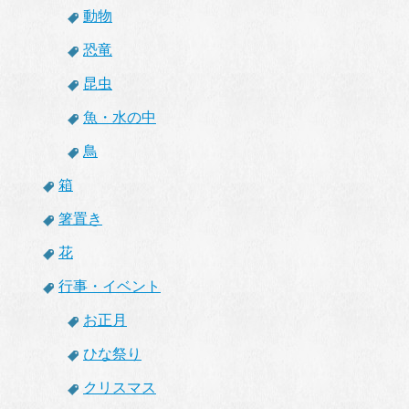
動物
恐竜
昆虫
魚・水の中
鳥
箱
箸置き
花
行事・イベント
お正月
ひな祭り
クリスマス