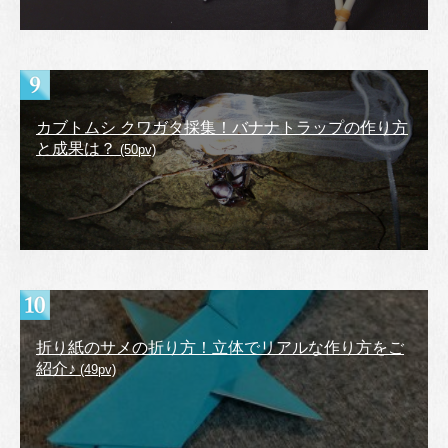
カブトムシ クワガタ採集！バナナトラップの作り方
と成果は？
(50pv)
折り紙のサメの折り方！立体でリアルな作り方をご
紹介♪
(49pv)