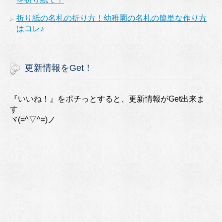
折り紙の名札の折り方！幼稚園の名札の簡単な作り方
はコレ♪
更新情報をGet！
『いいね！』をポチっとすると、更新情報がGet出来ま
す
ヾ(=^▽^=)ノ