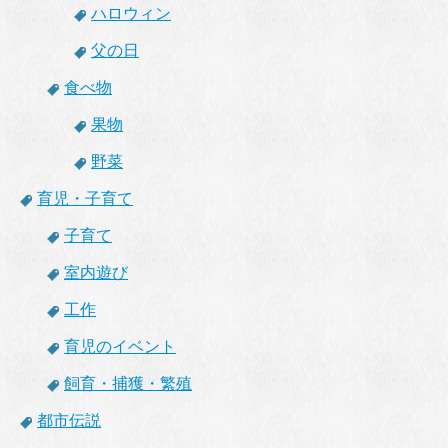
ハロウィン
父の日
食べ物
果物
野菜
育児・子育て
子育て
室内遊び
工作
育児のイベント
飼育・捕獲・繁殖
都市伝説