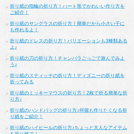
折り紙の指輪の折り方！ハート形でかわいい作り方を
ご紹介！
折り紙のサングラスの折り方！簡単だから小さい子に
も作れるよ！
折り紙のドレスの折り方！バリエーションも3種類ある
よ♪
折り紙の刀の折り方！チャンバラごっごで遊んでみよ
う♪
折り紙のスティッチの折り方！ディズニーの折り紙を
折ってみる
折り紙のミッキーマウスの折り方！2枚で折る簡単な折
り方♪
折り紙のハンドバッグの折り方♪何個も作りたくなる折
り紙をご紹介！
折り紙のハイヒールの折り方♪ちょっと大人なアイテム
を折り紙で！