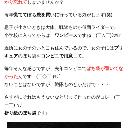
かり忘れて
しまいませんか？
毎年
慌ててぽち袋を買いに
行っている気がします(笑)
息子が小さいときは大体、戦隊ものか仮面ライダーで。
小学校に入ってからは、
ワンピース
ですね (￣∧￣)ｳﾝｳﾝ
近所に女の子のいとこも住んでいるので、女の子には
プリ
キュア
のぽち袋を
コンビニで用意
して。
毎年そんな感じですが、去年コンビニで
ぽち袋が置いてな
かった
んです (￣◇￣;)ﾏｼﾞ
ないことはないですが、戦隊ものとかだけで・・・
さすがにそれはもうないなと思って作ったのがコレ (￣
ー￣)ﾆﾔﾘ
折り紙のぽち袋
です♪