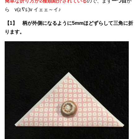
簡単な折り方が2種類紹介されている
ので、まず
一つ目
か
ら v(≧∇≦)v イェェ～イ♪
【1】 柄が外側になるように5mmほどずらして三角に折
ります。