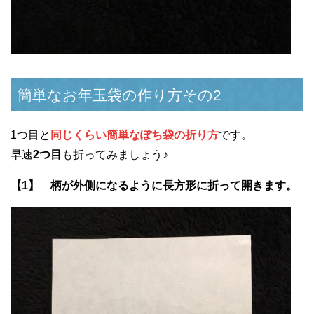
簡単なお年玉袋の作り方その2
1つ目と
同じくらい簡単なぽち袋の折り方
です。
早速
2つ目
も折ってみましょう♪
【1】 柄が外側になるように長方形に折って開きます。