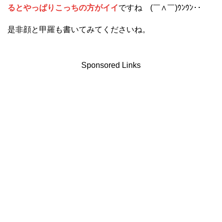
るとやっぱりこっちの方がイイ
ですね (￣∧￣)ｳﾝｳﾝ･･
是非顔と甲羅も書いてみてくださいね。
Sponsored Links