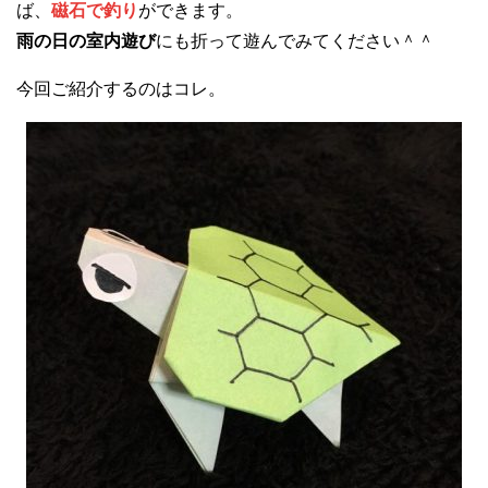
ば、
磁石で釣り
ができます。
雨の日の室内遊び
にも折って遊んでみてください＾＾
今回ご紹介するのはコレ。