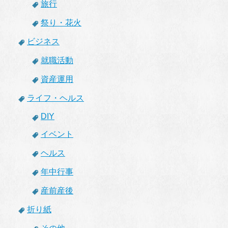
旅行
祭り・花火
ビジネス
就職活動
資産運用
ライフ・ヘルス
DIY
イベント
ヘルス
年中行事
産前産後
折り紙