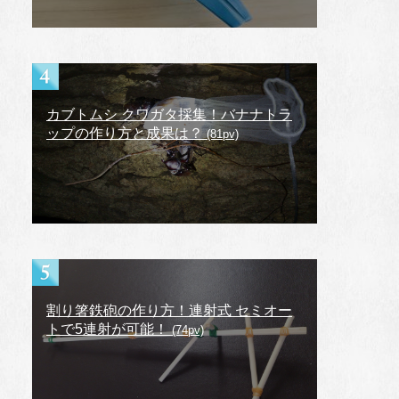
カブトムシ クワガタ採集！バナナトラ
ップの作り方と成果は？
(81pv)
割り箸鉄砲の作り方！連射式 セミオー
トで5連射が可能！
(74pv)