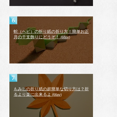
蛇（ヘビ）の折り紙の折り方！簡単お正
月の干支飾りにどうぞ！
(68pv)
もみじの折り紙の超簡単な切り方は？折
るより楽に出来るよ
(66pv)