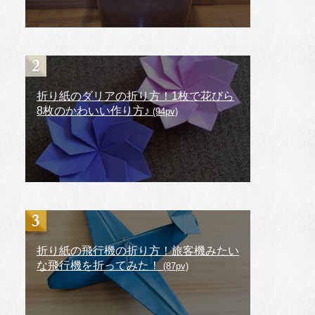
折り紙のダリアの折り方！1枚で花びら
8枚のかわいい作り方♪
(94pv)
折り紙の飛行機の折り方！旅客機みたい
な飛行機を折ってみた！
(87pv)