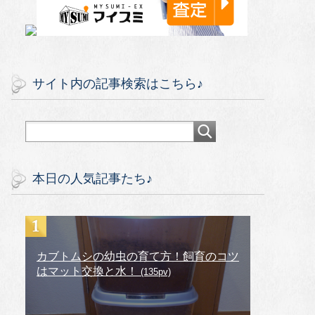
サイト内の記事検索はこちら♪
本日の人気記事たち♪
カブトムシの幼虫の育て方！飼育のコツ
はマット交換と水！
(135pv)