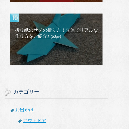
折り紙のサメの折り方！立体でリアルな
作り方をご紹介♪
(53pv)
カテゴリー
お出かけ
アウトドア