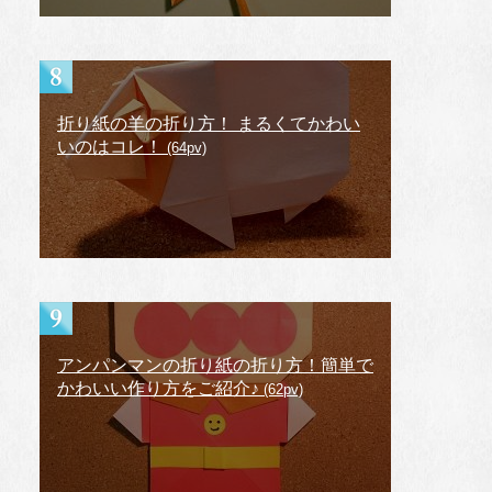
折り紙の羊の折り方！ まるくてかわい
いのはコレ！
(64pv)
アンパンマンの折り紙の折り方！簡単で
かわいい作り方をご紹介♪
(62pv)