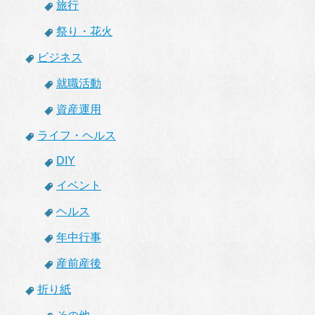
旅行
祭り・花火
ビジネス
就職活動
資産運用
ライフ・ヘルス
DIY
イベント
ヘルス
年中行事
産前産後
折り紙