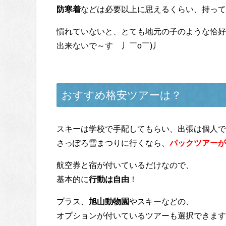
防寒着
などは必要以上に思えるくらい、持って
慣れていないと、とても地元の子のような恰好
出来ないで～す 丿￣ο￣)丿
おすすめ格安ツアーは？
スキーは学校で手配してもらい、出張は個人で
さっぽろ雪まつりに行くなら、
パックツアーが
航空券と宿が付いているだけなので、
基本的に
行動は自由
！
プラス、
旭山動物園
やスキーなどの、
オプションが付いているツアーも選択できます