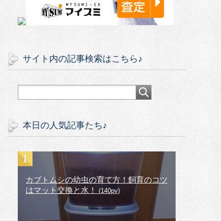
サイト内の記事検索はこちら♪
本日の人気記事たち♪
カブトムシの幼虫の育て方！飼育のコツ
はマット交換と水！
(140pv)