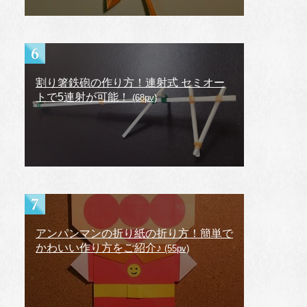
割り箸鉄砲の作り方！連射式 セミオー
トで5連射が可能！
(68pv)
アンパンマンの折り紙の折り方！簡単で
かわいい作り方をご紹介♪
(55pv)