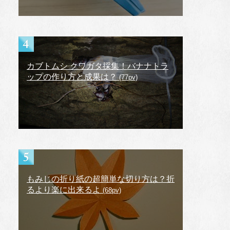
カブトムシ クワガタ採集！バナナトラ
ップの作り方と成果は？
(77pv)
もみじの折り紙の超簡単な切り方は？折
るより楽に出来るよ
(68pv)