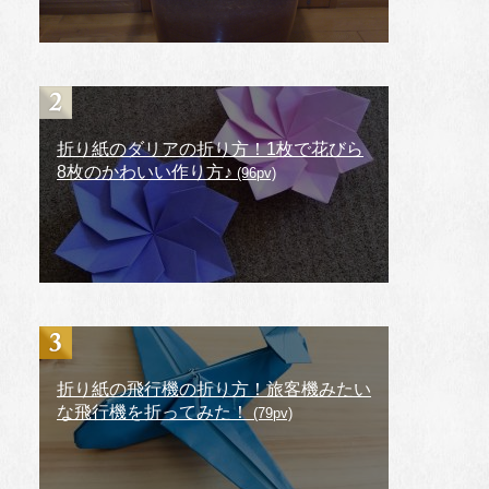
折り紙のダリアの折り方！1枚で花びら
8枚のかわいい作り方♪
(96pv)
折り紙の飛行機の折り方！旅客機みたい
な飛行機を折ってみた！
(79pv)