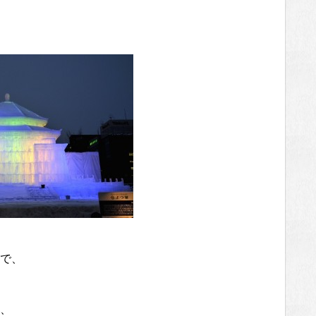
まで、
、