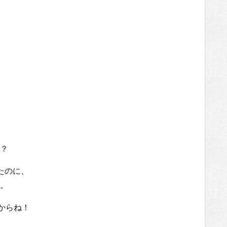
？
たのに、
。
からね！