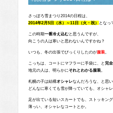
さっぽろ雪まつり2014の日程は、
2014年2月5日（水）～11日（火・祝）
となっ
この時期
一番冷え込む
と思うんですが、
向こうの人は寒いと思わないんですかね？
いつも、冬の出張でびっくりしたのが
服装
。
こっちは、コートにマフラーに手袋に、と
完全
地元の人は、明らかに
それとわかる服装
。
札幌の子は結構
オシャレ
なんだろうな、と思い
どんなに寒くても雪が降っていても、オシャレ
足が出ている短いスカートでも、ストッキング
薄っい、オシャレなコートとか。