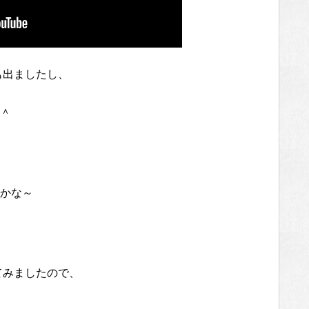
も出ましたし、
＾
かな～
てみましたので、