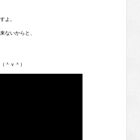
すよ。
来ないからと、
（＾ｖ＾）