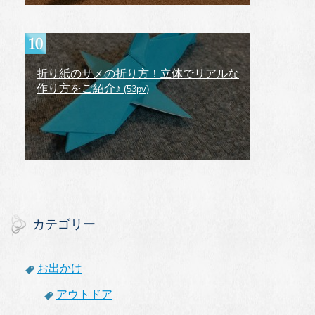
折り紙のサメの折り方！立体でリアルな
作り方をご紹介♪
(53pv)
カテゴリー
お出かけ
アウトドア