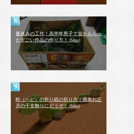
夏休みの工作！高学年男子で賞をもらっ
たすごい作品の作り方！
(54pv)
蛇（ヘビ）の折り紙の折り方！簡単お正
月の干支飾りにどうぞ！
(54pv)