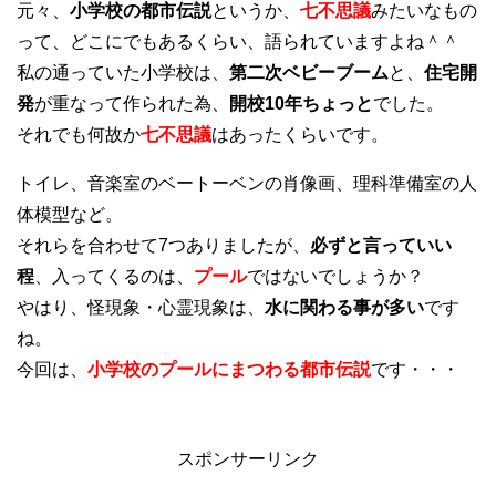
元々、
小学校の都市伝説
というか、
七不思議
みたいなもの
って、どこにでもあるくらい、語られていますよね＾＾
私の通っていた小学校は、
第二次ベビーブーム
と、
住宅開
発
が重なって作られた為、
開校10年ちょっと
でした。
それでも何故か
七不思議
はあったくらいです。
トイレ、音楽室のベートーベンの肖像画、理科準備室の人
体模型など。
それらを合わせて7つありましたが、
必ずと言っていい
程
、入ってくるのは、
プール
ではないでしょうか？
やはり、怪現象・心霊現象は、
水に関わる事が多い
です
ね。
今回は、
小学校のプールにまつわる都市伝説
です・・・
スポンサーリンク