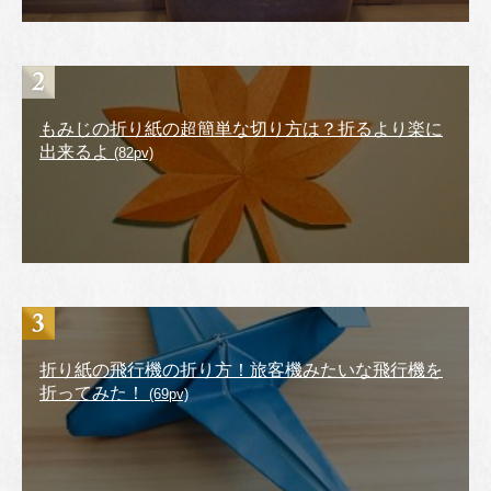
もみじの折り紙の超簡単な切り方は？折るより楽に
出来るよ
(82pv)
折り紙の飛行機の折り方！旅客機みたいな飛行機を
折ってみた！
(69pv)