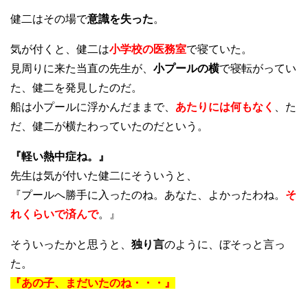
健二はその場で
意識を失った
。
気が付くと、健二は
小学校の医務室
で寝ていた。
見周りに来た当直の先生が、
小プールの横
で寝転がってい
た、健二を発見したのだ。
船は小プールに浮かんだままで、
あたりには何もなく
、た
だ、健二が横たわっていたのだという。
『軽い熱中症ね。』
先生は気が付いた健二にそういうと、
『プールへ勝手に入ったのね。あなた、よかったわね。
そ
れくらいで済んで
。』
そういったかと思うと、
独り言
のように、ぼそっと言っ
た。
『あの子、まだいたのね・・・』