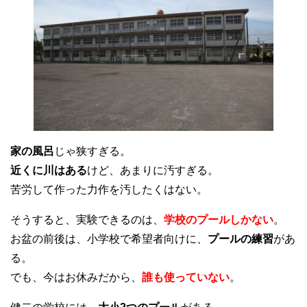
家の風呂
じゃ狭すぎる。
近くに川はある
けど、あまりに汚すぎる。
苦労して作った力作を汚したくはない。
そうすると、実験できるのは、
学校のプールしかない
。
お盆の前後は、小学校で希望者向けに、
プールの練習
があ
る。
でも、今はお休みだから、
誰も使っていない
。