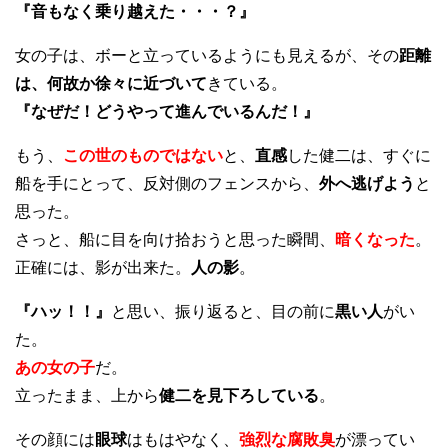
『音もなく乗り越えた・・・？』
女の子は、ボーと立っているようにも見えるが、その
距離
は、何故か徐々に近づいて
きている。
『なぜだ！どうやって進んでいるんだ！』
もう、
この世のものではない
と、
直感
した健二は、すぐに
船を手にとって、反対側のフェンスから、
外へ逃げよう
と
思った。
さっと、船に目を向け拾おうと思った瞬間、
暗くなった
。
正確には、影が出来た。
人の影
。
『ハッ！！』
と思い、振り返ると、目の前に
黒い人
がい
た。
あの女の子
だ。
立ったまま、上から
健二を見下ろしている
。
その顔には
眼球
はもはやなく、
強烈な腐敗臭
が漂ってい