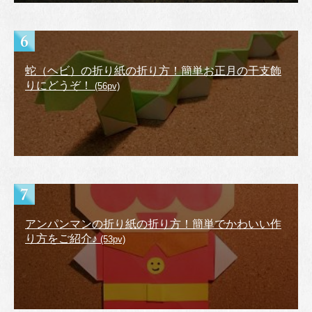
蛇（ヘビ）の折り紙の折り方！簡単お正月の干支飾
りにどうぞ！
(56pv)
アンパンマンの折り紙の折り方！簡単でかわいい作
り方をご紹介♪
(53pv)