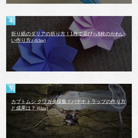
折り紙のダリアの折り方！1枚で花びら8枚のかわい
い作り方♪
(63pv)
カブトムシ クワガタ採集！バナナトラップの作り方
と成果は？
(61pv)