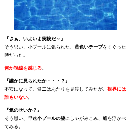
『さぁ、いよいよ実験だ～』
そう思い、小プールに張られた、
黄色いテープ
をくぐった
時だった。
何か視線を感じる
。
『誰かに見られたか・・・？』
不安になって、健二はあたりを見渡してみたが、
視界には
誰もいない
。
『気のせいか？』
そう思い、早速
小プールの脇
にしゃがみこみ、船を浮かべ
てみる。