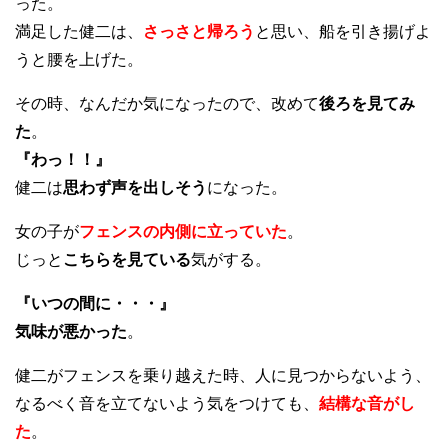
った。
満足した健二は、
さっさと帰ろう
と思い、船を引き揚げよ
うと腰を上げた。
その時、なんだか気になったので、改めて
後ろを見てみ
た
。
『わっ！！』
健二は
思わず声を出しそう
になった。
女の子が
フェンスの内側に立っていた
。
じっと
こちらを見ている
気がする。
『いつの間に・・・』
気味が悪かった
。
健二がフェンスを乗り越えた時、人に見つからないよう、
なるべく音を立てないよう気をつけても、
結構な音がし
た
。