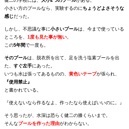
健二の学校には、
大小2つのプール
がある。
小さい方のプールなら、実験するのに
ちょうどよさそうな
感じ
だった。
しかし、不思議な事に
小さいプール
は、今まで使っている
ところを、
1度も見た事が無い
。
この
5年間
で一度も。
そのプール
は、脱衣所を出て、足を洗う塩素プールを出
た、
すぐ左手
にあった。
いつも水は張ってあるものの、
黄色いテープ
が張られ、
『使用禁止』
と書かれている。
『使えないなら作るなよ、作ったなら使えばいいのに。』
そう思ったが、水深は恐らく健二の膝くらいまで。
そんな
プールを作った理由
がわからない。