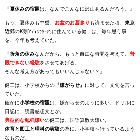
『
夏休みの宿題
は、なんでこんなに沢山あるんだろう。』
もう、夏休みも中盤、
お盆のお墓参り
も済ませた頃、
東京
近郊
のK県Y市の外れに住んでいる健二は、毎年思う事
を、今年も考えていた。
『
折角の休み
なんだから、もっと自由な時間を与えて、
普
段できない経験
をさせてあげる。
そんな考え方があってもいいんじゃない？』
健二は、小学校からの
『嫌がらせ』
に対して、文句を言っ
ていた。
確かに
小学校の宿題
は、嫌がらせのように多い。ドリルに
日記に、読書感想文とか。
典型的な勉強嫌い
の健二は、国語算数大嫌い。
体育と図工と理科の実験
の為に、小学校へ行っているよう
なものだ。