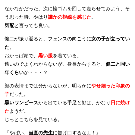
なかなかだった。次に輪ゴムを回して走らせてみよう、そ
う思った時、やはり
誰かの視線を感じた
。
気配
と言っても良い。
健二が振り返ると、フェンスの向こうに
女の子が立ってい
た
。
おかっぱ頭で、
黒い服
を着ている。
遠いのでよくわからないが、身長からすると、
健二と同い
年くらい
か・・・？
顔の表情までは分からないが、明らかに
やせ細った印象の
子
だった。
黒いワンピース
から出ている手足と顔は、かなり
日に焼け
た
ようだ。
じっとこちらを見ている。
『やばい、
当直の先生
に告げ口するなよ！』