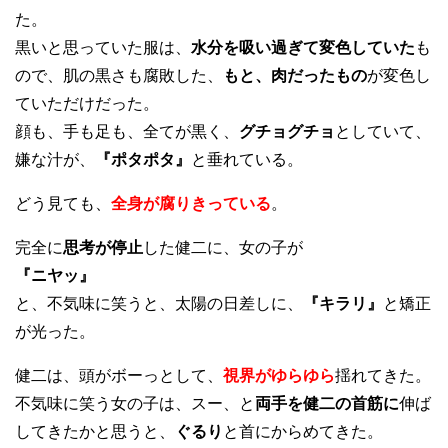
た。
黒いと思っていた服は、
水分を吸い過ぎて変色していた
も
ので、肌の黒さも腐敗した、
もと、肉だったもの
が変色し
ていただけだった。
顔も、手も足も、全てが黒く、
グチョグチョ
としていて、
嫌な汁が、
『ポタポタ』
と垂れている。
どう見ても、
全身が腐りきっている
。
完全に
思考が停止
した健二に、女の子が
『ニヤッ』
と、不気味に笑うと、太陽の日差しに、
『キラリ』
と矯正
が光った。
健二は、頭がボーっとして、
視界がゆらゆら
揺れてきた。
不気味に笑う女の子は、スー、と
両手を健二の首筋に
伸ば
してきたかと思うと、
ぐるり
と首にからめてきた。