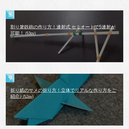
割り箸鉄砲の作り方！連射式 セミオートで5連射が
可能！
(53pv)
折り紙のサメの折り方！立体でリアルな作り方をご
紹介♪
(52pv)