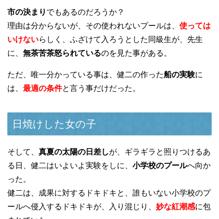
市の決まり
でもあるのだろうか？
理由は分からないが、その使われないプールは、
使っては
いけない
らしく、ふざけて入ろうとした同級生が、先生
に、
無茶苦茶怒られている
のを見た事がある。
ただ、唯一分かっている事は、健二の作った
船の実験
に
は、
最適の条件
と言う事だけだった。
日焼けした女の子
そして、
真夏の太陽の日差し
が、ギラギラと照りつけるあ
る日、健二はいよいよ実験をしに、
小学校のプール
へ向か
った。
健二は、成果に対するドキドキと、誰もいない小学校のプ
ールへ侵入するドキドキが、入り混じり、
妙な紅潮感
に包