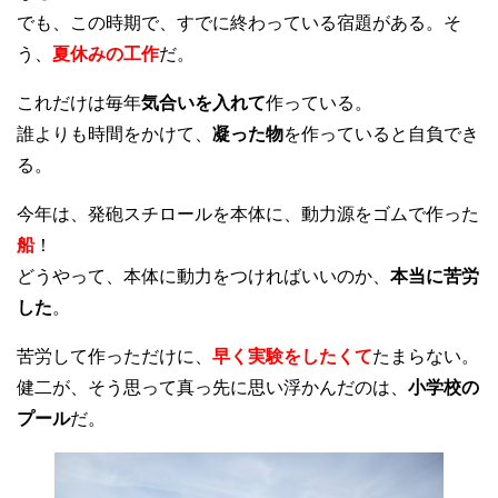
でも、この時期で、すでに終わっている宿題がある。そ
う、
夏休みの工作
だ。
これだけは毎年
気合いを入れて
作っている。
誰よりも時間をかけて、
凝った物
を作っていると自負でき
る。
今年は、発砲スチロールを本体に、動力源をゴムで作った
船
！
どうやって、本体に動力をつければいいのか、
本当に苦労
した
。
苦労して作っただけに、
早く実験をしたくて
たまらない。
健二が、そう思って真っ先に思い浮かんだのは、
小学校の
プール
だ。