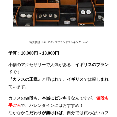
写真参照：http://メンズブランドランキング.com/
予算：10,000円～13,000円
小物のアクセサリーで人気がある、
イギリスのブラン
ド
です！
『カフスの王様』
と呼ばれて、
イギリス
では親しまれ
ています。
カフスの値段も、
本当にピンキリ
なんですが、
値段も
手ごろ
で、バレンタインにはおすすめ！
なかなか
こだわりが無ければ
、自分では買わないカフ