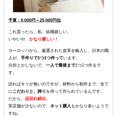
予算：6,000円～25,000円位
これ貰ったら、私、結構嬉しい。
いやいや、
かなり嬉しい
！
ヨーロッパから、厳選された皮革を輸入し、日本の職
人が、
手作りで1つ1つ作って
います。
分担とかしないで、
一人で最後まで
1つ1つ作るで
す。
語ればキリが無いのですが、材料から制作まで、全て
に
こだわりと、誇り
を持って作られているんです。
だから、
品切れ続出
。
実店舗が少ないので、
ネット購入
もかなり多いようで
すね。