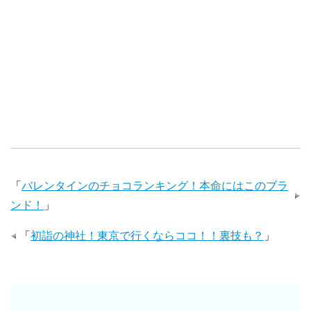
「
バレンタインのチョコランキング！本命にはこのブラ
ンド！
」
「
初詣の神社！東京で行くならココ！！裏技も？
」