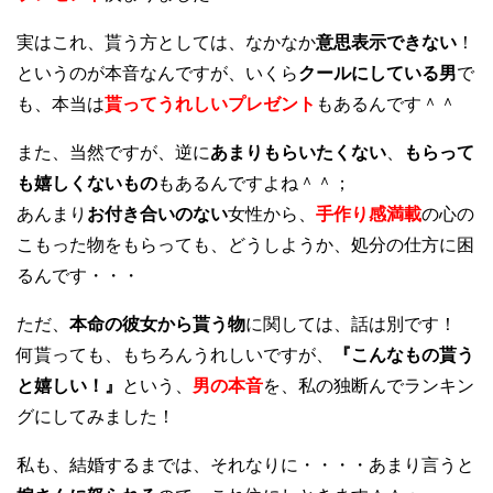
実はこれ、貰う方としては、なかなか
意思表示できない
！
というのが本音なんですが、いくら
クールにしている男
で
も、本当は
貰ってうれしいプレゼント
もあるんです＾＾
また、当然ですが、逆に
あまりもらいたくない
、
もらって
も嬉しくないもの
もあるんですよね＾＾；
あんまり
お付き合いのない
女性から、
手作り感満載
の心の
こもった物をもらっても、どうしようか、処分の仕方に困
るんです・・・
ただ、
本命の彼女から貰う物
に関しては、話は別です！
何貰っても、もちろんうれしいですが、
『こんなもの貰う
と嬉しい！』
という、
男の本音
を、私の独断んでランキン
グにしてみました！
私も、結婚するまでは、それなりに・・・・あまり言うと