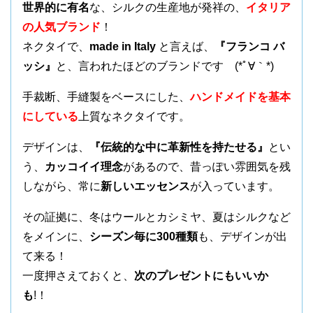
世界的に有名
な、シルクの生産地が発祥の、
イタリア
の人気ブランド
！
ネクタイで、
made in Italy
と言えば、
『フランコ バ
ッシ』
と、言われたほどのブランドです (*ﾟ∀｀*)
手裁断、手縫製をベースにした、
ハンドメイドを基本
にしている
上質なネクタイです。
デザインは、
『伝統的な中に革新性を持たせる』
とい
う、
カッコイイ理念
があるので、昔っぽい雰囲気を残
しながら、常に
新しいエッセンス
が入っています。
その証拠に、冬はウールとカシミヤ、夏はシルクなど
をメインに、
シーズン毎に300種類
も、デザインが出
て来る！
一度押さえておくと、
次のプレゼントにもいいか
も
!！