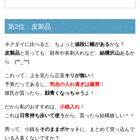
第2位 皮製品
ネクタイに比べると、ちょっと
値段に幅がある
かな？
皮製品
と言っても、財布や名刺入れなど、
結構沢山
あるか
ら (*^_^*)
これって、上を見たら正直
キリが無い
！
予算だってあるし、
気合の入れ過ぎは厳禁
！
彼氏が貰ったら、
顔青くなっちゃう
よ！
だから私のおすすめは、
小銭入れ
！
これは
日常持ち歩いて使う
から、貰ったら結構嬉しい＾＾
男って、小銭を
そのままポケット
に、まとめて突っ込んで
いる人多くないですか？