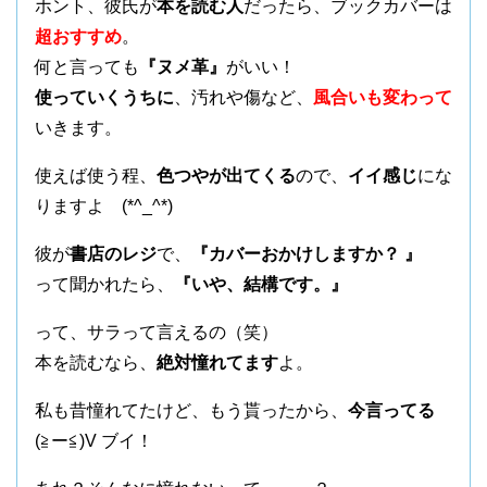
ホント、彼氏が
本を読む人
だったら、ブックカバーは
超おすすめ
。
何と言っても
『ヌメ革』
がいい！
使っていくうちに
、汚れや傷など、
風合いも変わって
いきます。
使えば使う程、
色つやが出てくる
ので、
イイ感じ
にな
りますよ (*^_^*)
彼が
書店のレジ
で、
『カバーおかけしますか？ 』
って聞かれたら、
『いや、結構です。』
って、サラって言えるの（笑）
本を読むなら、
絶対憧れてます
よ。
私も昔憧れてたけど、もう貰ったから、
今言ってる
(≧ー≦)V ブイ！