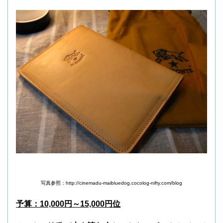
写真参照：http://cinemadu-maibluedog.cocolog-nifty.com/blog
予算：10,000円～15,000円位