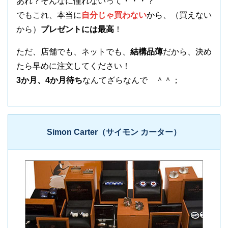
あれ？そんなに憧れないって・・・？
でもこれ、本当に
自分じゃ買わない
から、（買えない
から）
プレゼントには最高
！
ただ、店舗でも、ネットでも、
結構品薄
だから、決め
たら早めに注文してください！
3か月、4か月待ち
なんてざらなんで ＾＾；
Simon Carter（サイモン カーター）