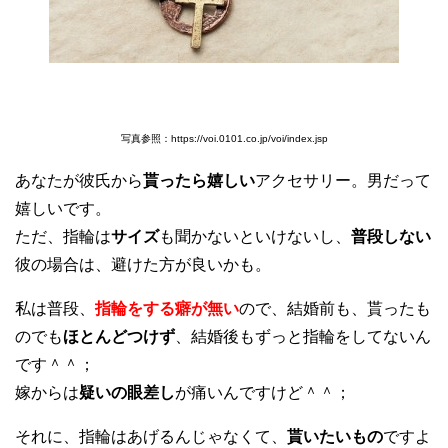
写真参照：https://voi.0101.co.jp/voi/index.jsp
あなたが彼氏から
貰ったら嬉しい
アクセサリー。男だって
嬉しいです。
ただ、指輪は
サイズ
も聞かないといけないし、
普段しない
彼の場合は、避けた方が良いかも。
私は普段、
指輪をする癖が無い
ので、結婚前も、貰ったも
のでも
ほとんどつけず
、結婚後もずっと指輪をしてないん
です＾＾；
嫁からは
疑いの眼差し
が痛いんですけど＾＾；
それに、指輪はあげるんじゃなくて、
貰いたいもの
ですよ