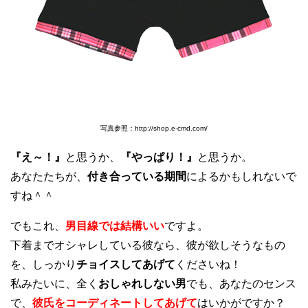
写真参照：http://shop.e-cmd.com/
『え～！』
と思うか、
『やっぱり！』
と思うか。
あなたたちが、
付き合っている期間
によるかもしれないで
すね＾＾
でもこれ、
男目線では結構いい
ですよ。
下着までオシャレしている彼なら、彼が欲しそうなもの
を、しっかり
チョイスしてあげて
くださいね！
私みたいに、全く
おしゃれしない男
でも、あなたのセンス
で、
彼氏をコーディネートしてあげて
はいかがですか？