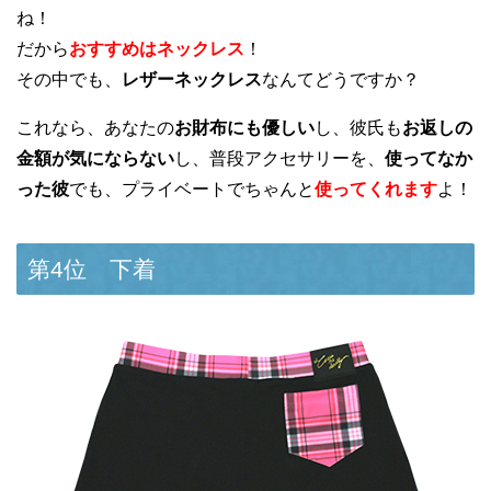
ね！
だから
おすすめはネックレス
！
その中でも、
レザーネックレス
なんてどうですか？
これなら、あなたの
お財布にも優しい
し、彼氏も
お返しの
金額が気にならない
し、普段アクセサリーを、
使ってなか
った彼
でも、プライベートでちゃんと
使ってくれます
よ！
第4位 下着