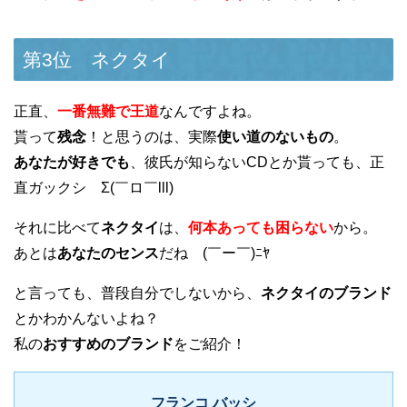
第3位 ネクタイ
正直、
一番無難で王道
なんですよね。
貰って
残念
！と思うのは、実際
使い道のないもの
。
あなたが好きでも
、彼氏が知らないCDとか貰っても、正
直ガックシ Σ(￣ロ￣lll)
それに比べて
ネクタイ
は、
何本あっても困らない
から。
あとは
あなたのセンス
だね (￣ー￣)ﾆﾔ
と言っても、普段自分でしないから、
ネクタイのブランド
とかわかんないよね？
私の
おすすめのブランド
をご紹介！
フランコ バッシ