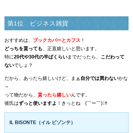
第1位 ビジネス雑貨
おすすめは、
ブックカバーとカフス
！
どっちを貰っても
、正直嬉しいと思います。
特に
20代や30代の半ばくらい
までだったら、
こだわって
ない
でしょ？
だから、あったら嬉しいけど、まぁ
自分では買わない
かな
～
って物だから、
貰ったら嬉しい
んです。
彼氏は
ずっと使いますよ
！きっとね (￣ー￣)ﾆﾔ
IL BISONTE（イル ビゾンテ）