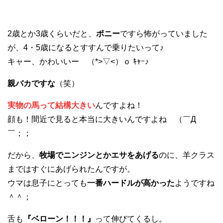
2歳とか3歳くらいだと、
ポニー
ですら怖がっていました
が、4・5歳になるとすすんで乗りたいって♪
キャー、かわいいー （*>▽<）ｏ ｷｬｰ♪
親バカですな
（笑）
実物の馬って結構大きい
んですよね！
顔も！間近で見ると本当に大きいんですよね （￣Д
￣；；
だから、
牧場でニンジンとかエサをあげる
のに、羊クラス
まではすぐにあげられたんですが。
ウマは息子にとっても
一番ハードルが高かった
ようですね
＾＾；
舌も
『ベローン！！！』
って伸びてくるし。