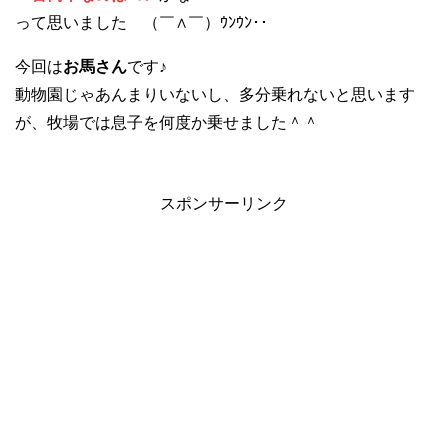
って思いました （￣∧￣）ｳﾝｳﾝ･･
今回は
お馬さん
です♪
動物園じゃあんまりいないし、多分乗れないと思います
が、牧場では息子を何度か乗せました＾＾
スポンサーリンク