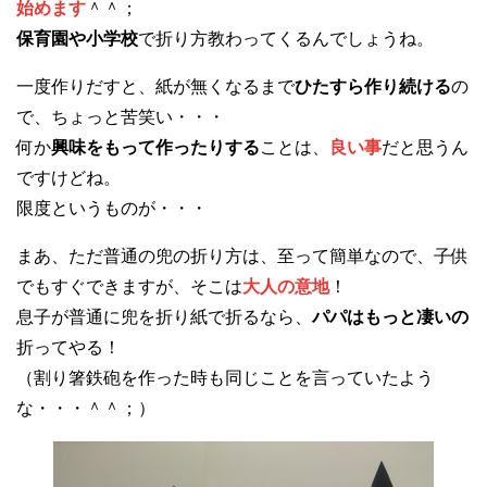
始めます
＾＾；
保育園や小学校
で折り方教わってくるんでしょうね。
一度作りだすと、紙が無くなるまで
ひたすら作り続ける
の
で、ちょっと苦笑い・・・
何か
興味をもって作ったりする
ことは、
良い事
だと思うん
ですけどね。
限度というものが・・・
まあ、ただ普通の兜の折り方は、至って簡単なので、子供
でもすぐできますが、そこは
大人の意地
！
息子が普通に兜を折り紙で折るなら、
パパはもっと凄いの
折ってやる！
（割り箸鉄砲を作った時も同じことを言っていたよう
な・・・＾＾；）