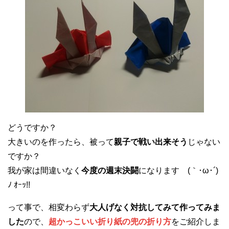
どうですか？
大きいのを作ったら、被って
親子で戦い出来そう
じゃない
ですか？
我が家は間違いなく
今度の週末決闘
になります (｀･ω･´)
ﾉ ｵｰｯ!!
って事で、相変わらず
大人げなく対抗してみて作ってみま
した
ので、
超かっこいい折り紙の兜の折り方
をご紹介しま