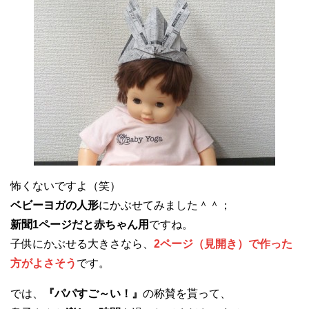
怖くないですよ（笑）
ベビーヨガの人形
にかぶせてみました＾＾；
新聞1ページだと赤ちゃん用
ですね。
子供にかぶせる大きさなら、
2ページ（見開き）で作った
方がよさそう
です。
では、
『パパすご～い！』
の称賛を貰って、