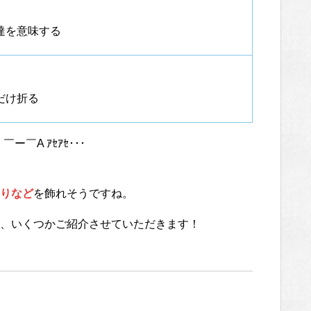
達を意味する
、
だけ折る
ー￣A ｱｾｱｾ･･･
りなど
を飾れそうですね。
、いくつかご紹介させていただきます！