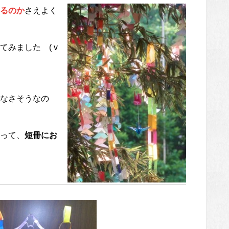
るのか
さえよく
みました ( v
なさそうなの
って、
短冊にお