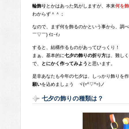
輪飾り
とかはあった気がしますが、本来
何を飾
わからず＾＾；
なので、まず何を飾るのかという事から、調べて
￣▽￣) ｲｴｰｲ♪
すると、結構作るものがあってびっくり！
まぁ、基本的に
七夕の飾りの折り方
は、難しく
で、
とにかく作ってみよう
と思います。
是非あなたも今年の七夕は、しっかり飾りを作
願い
を込めましょう ヾ(=^▽^=)ノ
七夕の飾りの種類は？