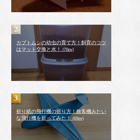
カブトムシの幼虫の育て方！飼育のコツ
はマット交換と水！
(70pv)
折り紙の飛行機の折り方！旅客機みたい
な飛行機を折ってみた！
(69pv)