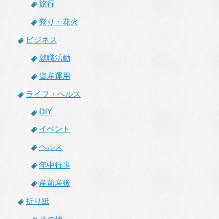
旅行
祭り・花火
ビジネス
就職活動
資産運用
ライフ・ヘルス
DIY
イベント
ヘルス
年中行事
産前産後
折り紙