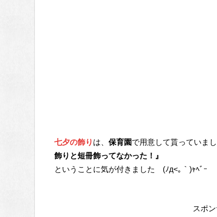
七夕の飾り
は、
保育園
で用意して貰っていまし
飾りと短冊飾ってなかった！』
ということに気が付きました (ﾉд<｡｀)ｬﾍﾞｰ
スポン