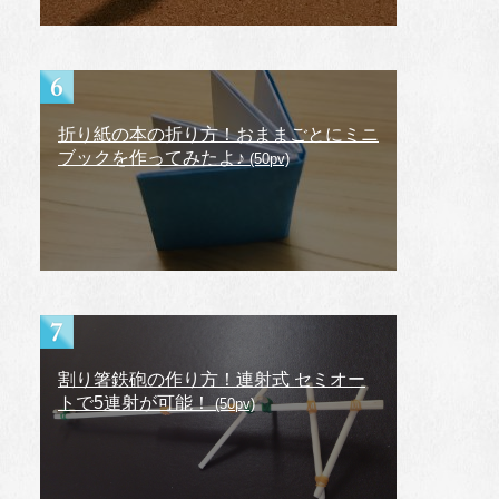
折り紙の本の折り方！おままごとにミニ
ブックを作ってみたよ♪
(50pv)
割り箸鉄砲の作り方！連射式 セミオー
トで5連射が可能！
(50pv)