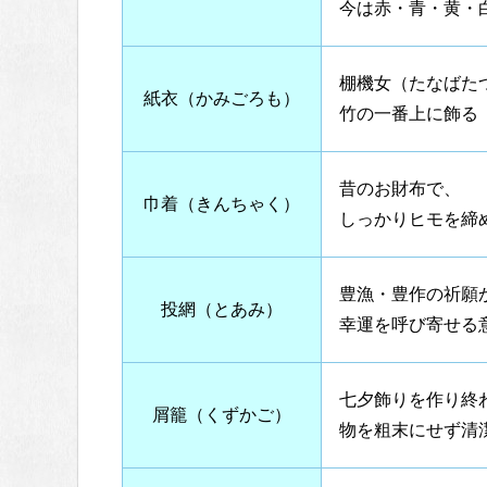
今は赤・青・黄・
棚機女（たなばた
紙衣（かみごろも）
竹の一番上に飾る
昔のお財布で、
巾着（きんちゃく）
しっかりヒモを締
豊漁・豊作の祈願
投網（とあみ）
幸運を呼び寄せる
七夕飾りを作り終
屑籠（くずかご）
物を粗末にせず清