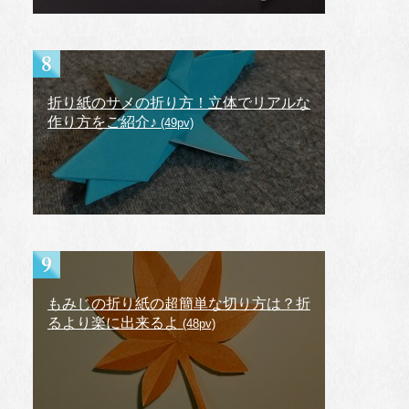
折り紙のサメの折り方！立体でリアルな
作り方をご紹介♪
(49pv)
もみじの折り紙の超簡単な切り方は？折
るより楽に出来るよ
(48pv)