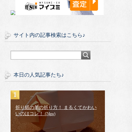
サイト内の記事検索はこちら♪
本日の人気記事たち♪
折り紙の羊の折り方！ まるくてかわい
いのはコレ！
(74pv)