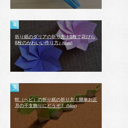
折り紙のダリアの折り方！1枚で花びら
8枚のかわいい作り方♪
(65pv)
蛇（ヘビ）の折り紙の折り方！簡単お正
月の干支飾りにどうぞ！
(54pv)