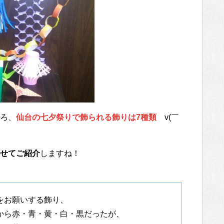
ろ、
仙台の七夕祭りで飾られる飾りは7種類
v(￣
せてご紹介
しますね！
をお願いする飾り、
から赤・青・黄・白・黒だったが、