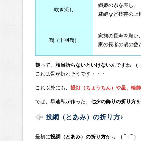
織姫の糸を表し、
吹き流し
裁縫など技芸の上
家族の長寿を願い
鶴（千羽鶴）
家の長者の歳の数
鶴
って、
相当折らないといけない
んですね (；￣
これは骨が折れそうです・・・
これ以外にも、
提灯（ちょうちん）や星、輪飾
では、早速私が作った、
七夕の飾りの折り方
を
投網（とあみ）の折り方♪
最初に
投網（とあみ）の折り方
から (⌒-⌒)