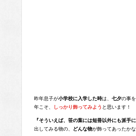
昨年息子が
小学校に入学した時
は、
七夕
の事を
年こそ、
しっかり飾ってみよう
と思います！
『そういえば、笹の葉には短冊以外にも派手に
出してみる物の、
どんな物
が飾ってあったかな