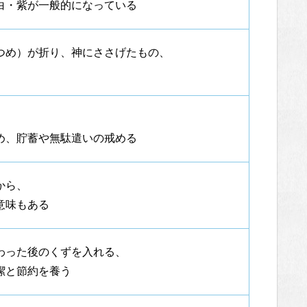
白・紫が一般的になっている
つめ）が折り、神にささげたもの、
め、貯蓄や無駄遣いの戒める
から、
意味もある
わった後のくずを入れる、
潔と節約を養う