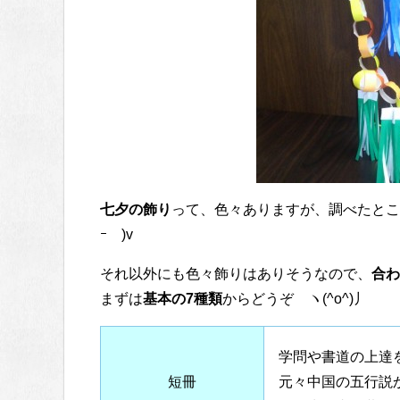
七夕の飾り
って、色々ありますが、調べたとこ
ｰ￣)v
それ以外にも色々飾りはありそうなので、
合わ
まずは
基本の7種類
からどうぞ ヽ(^o^)丿
学問や書道の上達
短冊
元々中国の五行説