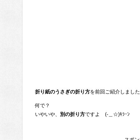
折り紙のうさぎの折り方
を前回ご紹介しました
何で？
いやいや、
別の折り方
ですよ (-＿☆)ｷﾗｰﾝ
スポン