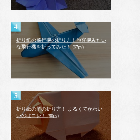
折り紙の飛行機の折り方！旅客機みたい
な飛行機を折ってみた！
(67pv)
折り紙の羊の折り方！ まるくてかわい
いのはコレ！
(60pv)