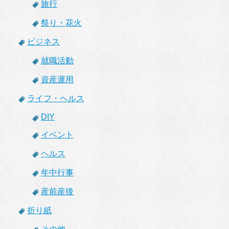
旅行
祭り・花火
ビジネス
就職活動
資産運用
ライフ・ヘルス
DIY
イベント
ヘルス
年中行事
産前産後
折り紙