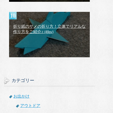
折り紙のサメの折り方！立体でリアルな
作り方をご紹介♪
(49pv)
カテゴリー
お出かけ
アウトドア