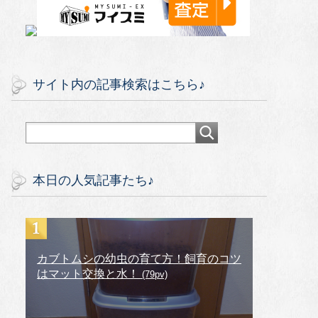
サイト内の記事検索はこちら♪
本日の人気記事たち♪
カブトムシの幼虫の育て方！飼育のコツ
はマット交換と水！
(79pv)