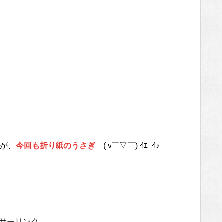
が、
今回も折り紙のうさぎ
( v￣▽￣) ｲｴｰｲ♪
サーリンク