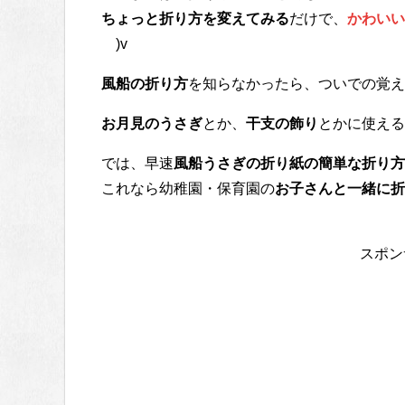
ちょっと折り方を変えてみる
だけで、
かわいい
￣)v
風船の折り方
を知らなかったら、ついでの覚えら
お月見のうさぎ
とか、
干支の飾り
とかに使える
では、早速
風船うさぎの折り紙の簡単な折り方
これなら幼稚園・保育園の
お子さんと一緒に折
スポン