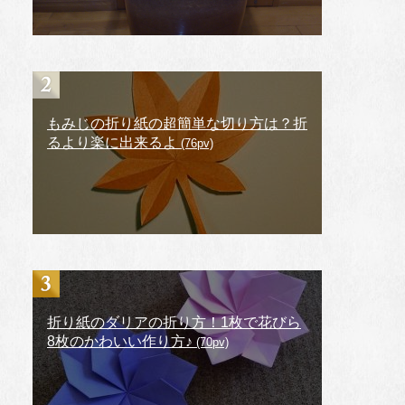
もみじの折り紙の超簡単な切り方は？折
るより楽に出来るよ
(76pv)
折り紙のダリアの折り方！1枚で花びら
8枚のかわいい作り方♪
(70pv)