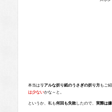
本当は
リアルな折り紙のうさぎの折り方
もご紹
は少ない
かな～と。
というか、私も
何回も失敗
したので、
実際は嫌