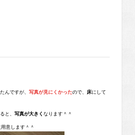
たんですが、
写真が見にくかった
ので、
床
にして
ると、
写真が大きく
なります＾＾
枚用意します＾＾