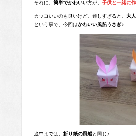
それに、
簡単でかわいい
方が、
子供と一緒に作
カッコいいのも良いけど、難しすぎると、
大人
という事で、今回は
かわいい風船うさぎ
♪
途中までは、
折り紙の風船
と同じ♪