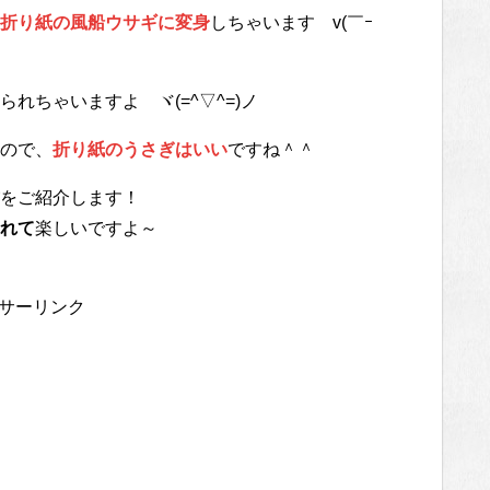
折り紙の風船ウサギに変身
しちゃいます v(￣ｰ
れちゃいますよ ヾ(=^▽^=)ノ
ので、
折り紙のうさぎはいい
ですね＾＾
をご紹介します！
れて
楽しいですよ～
サーリンク