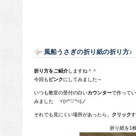
風船うさぎの折り紙の折り方♪
折り方をご紹介
しますね＾＾
今回も
ピンク
にしてみました～
いつも教室の受付の白い
カウンター
で作ってい
みました ヾ(=^▽^=)ノ
それでも見にくい場所があったら、
クリック
す
折り紙を1