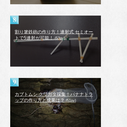
割り箸鉄砲の作り方！連射式 セミオー
トで5連射が可能！
(53pv)
カブトムシ クワガタ採集！バナナトラ
ップの作り方と成果は？
(51pv)