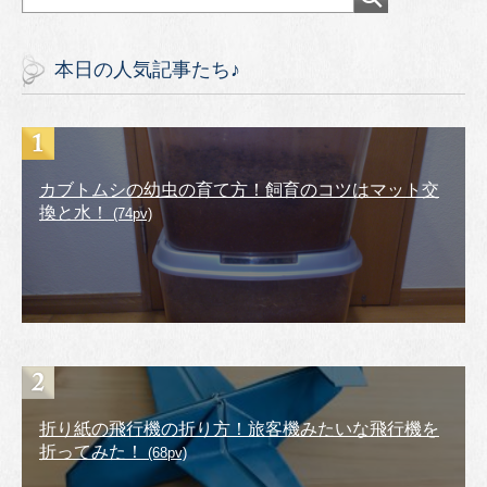
本日の人気記事たち♪
カブトムシの幼虫の育て方！飼育のコツはマット交
換と水！
(74pv)
折り紙の飛行機の折り方！旅客機みたいな飛行機を
折ってみた！
(68pv)