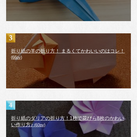
折り紙の羊の折り方！ まるくてかわいいのはコレ！
(66pv)
折り紙のダリアの折り方！1枚で花びら8枚のかわい
い作り方♪
(60pv)