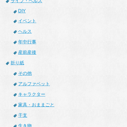
ライフ・ヘルス
DIY
イベント
ヘルス
年中行事
産前産後
折り紙
その他
アルファベット
キャラクター
家具・おままごと
干支
生き物