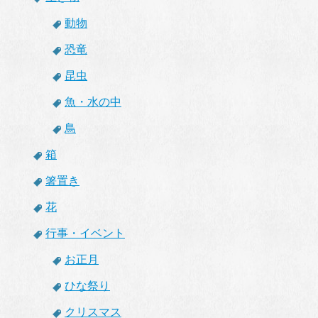
動物
恐竜
昆虫
魚・水の中
鳥
箱
箸置き
花
行事・イベント
お正月
ひな祭り
クリスマス