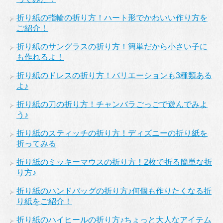
折り紙の指輪の折り方！ハート形でかわいい作り方を
ご紹介！
折り紙のサングラスの折り方！簡単だから小さい子に
も作れるよ！
折り紙のドレスの折り方！バリエーションも3種類ある
よ♪
折り紙の刀の折り方！チャンバラごっごで遊んでみよ
う♪
折り紙のスティッチの折り方！ディズニーの折り紙を
折ってみる
折り紙のミッキーマウスの折り方！2枚で折る簡単な折
り方♪
折り紙のハンドバッグの折り方♪何個も作りたくなる折
り紙をご紹介！
折り紙のハイヒールの折り方♪ちょっと大人なアイテム