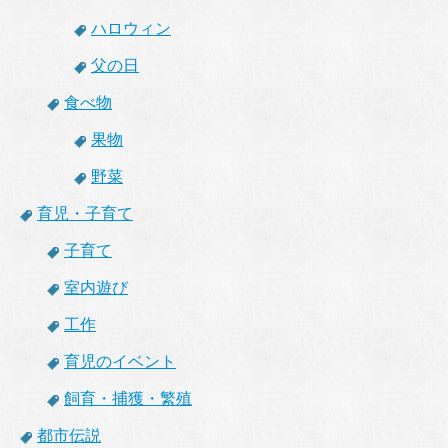
ハロウィン
父の日
食べ物
果物
野菜
育児・子育て
子育て
室内遊び
工作
育児のイベント
飼育・捕獲・繁殖
都市伝説