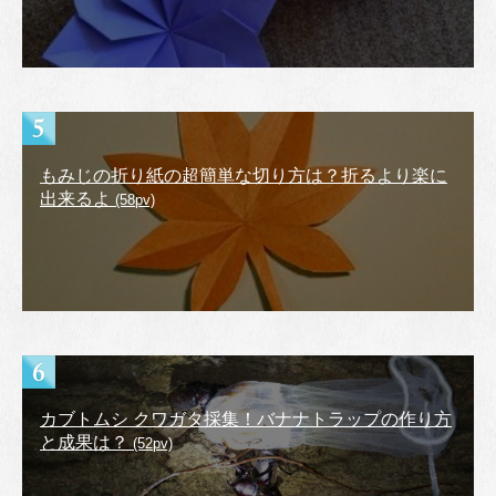
もみじの折り紙の超簡単な切り方は？折るより楽に
出来るよ
(58pv)
カブトムシ クワガタ採集！バナナトラップの作り方
と成果は？
(52pv)