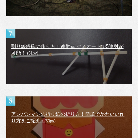
割り箸鉄砲の作り方！連射式 セミオートで5連射が
可能！
(51pv)
アンパンマンの折り紙の折り方！簡単でかわいい作
り方をご紹介♪
(50pv)