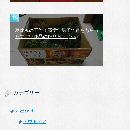
夏休みの工作！高学年男子で賞をもらっ
たすごい作品の作り方！
(45pv)
カテゴリー
お出かけ
アウトドア