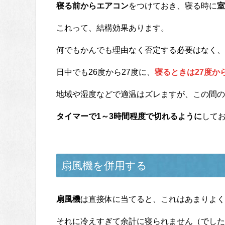
寝る前からエアコン
をつけておき、寝る時に
室
これって、結構効果あります。
何でもかんでも理由なく否定する必要はなく、
日中でも26度から27度に、
寝るときは27度から
地域や湿度などで適温はズレますが、この間の
タイマーで1～3時間程度で切れるように
して
扇風機を併用する
扇風機
は直接体に当てると、これはあまりよく
それに冷えすぎて余計に寝られません（でした