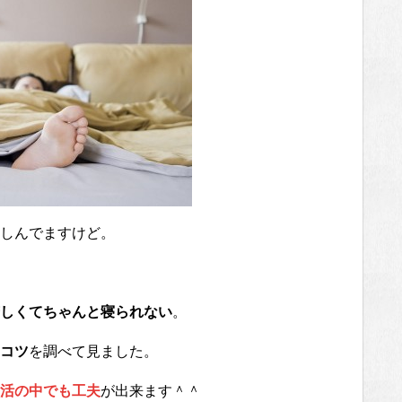
しんでますけど。
しくてちゃんと寝られない
。
コツ
を調べて見ました。
活の中でも工夫
が出来ます＾＾