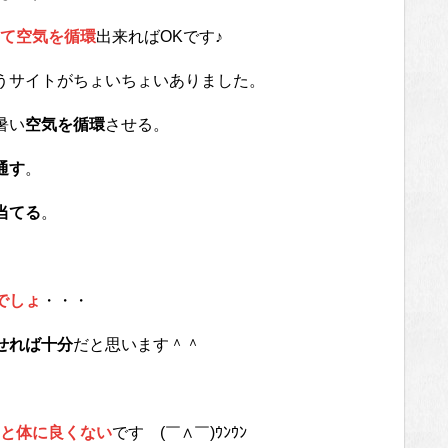
て空気を循環
出来ればOKです♪
うサイトがちょいちょいありました。
暑い
空気を循環
させる。
通す
。
当てる
。
でしょ
・・・
せれば十分
だと思います＾＾
と体に良くない
です (￣∧￣)ｳﾝｳﾝ