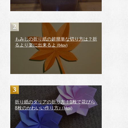
もみじの折り紙の超簡単な切り方は？折
るより楽に出来るよ
(84pv)
折り紙のダリアの折り方！1枚で花びら
8枚のかわいい作り方♪
(74pv)