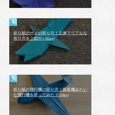
折り紙のサメの折り方！立体でリアルな
作り方をご紹介♪
(61pv)
折り紙の飛行機の折り方！旅客機みたい
な飛行機を折ってみた！
(59pv)