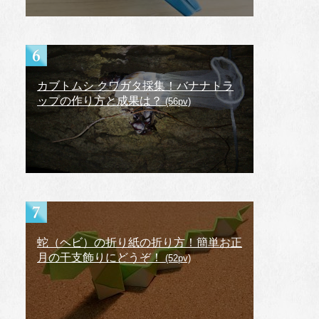
カブトムシ クワガタ採集！バナナトラ
ップの作り方と成果は？
(56pv)
蛇（ヘビ）の折り紙の折り方！簡単お正
月の干支飾りにどうぞ！
(52pv)