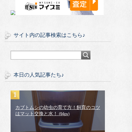
サイト内の記事検索はこちら♪
本日の人気記事たち♪
カブトムシの幼虫の育て方！飼育のコツ
はマット交換と水！
(94pv)