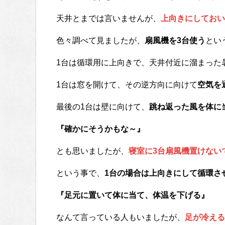
天井とまでは言いませんが、
上向きにしておい
色々調べて見ましたが、
扇風機を3台使う
とい
1台は循環用に上向きで、天井付近に溜まった
1台は窓を開けて、その逆方向に向けて
空気を
最後の1台は壁に向けて、
跳ね返った風を体に
『確かにそうかもな～』
とも思いましたが、
寝室に3台扇風機置けない
という事で、
1台の場合は上向きにして循環さ
『足元に置いて体に当て、体温を下げる』
なんて言っている人もいましたが、
足が冷える