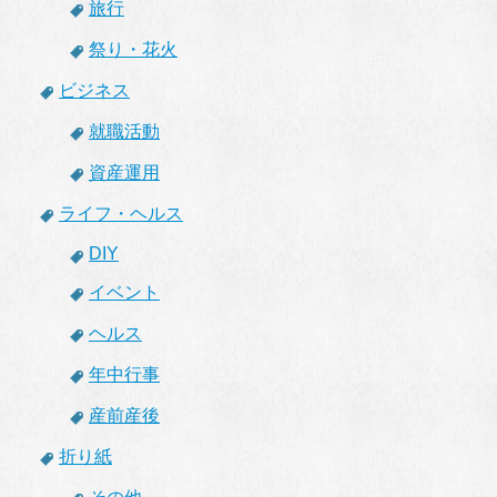
旅行
祭り・花火
ビジネス
就職活動
資産運用
ライフ・ヘルス
DIY
イベント
ヘルス
年中行事
産前産後
折り紙