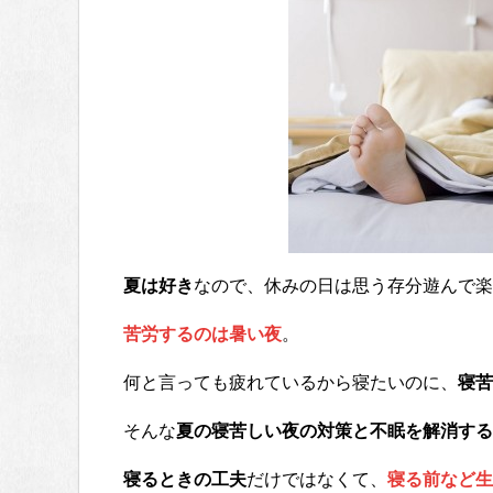
夏は好き
なので、休みの日は思う存分遊んで楽
苦労するのは暑い夜
。
何と言っても疲れているから寝たいのに、
寝苦
そんな
夏の寝苦しい夜の対策と不眠を解消する
寝るときの工夫
だけではなくて、
寝る前など生