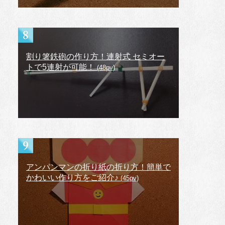
割り箸鉄砲の作り方！連射式 セミオー
トで5連射が可能！
(48pv)
アンパンマンの折り紙の折り方！簡単で
かわいい作り方をご紹介♪
(45pv)