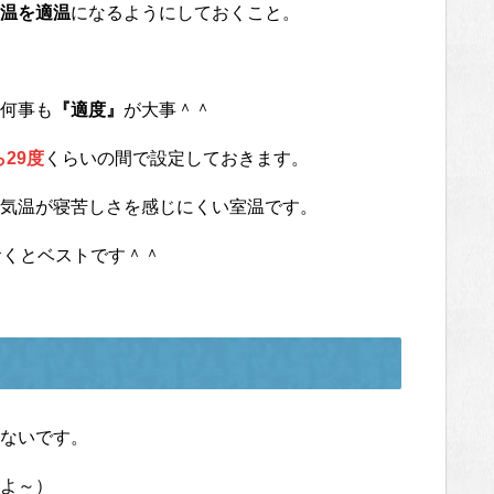
温を適温
になるようにしておくこと。
何事も
『適度』
が大事＾＾
29度
くらいの間で設定しておきます。
気温が寝苦しさを感じにくい室温です。
おくとベストです＾＾
ないです。
よ～）