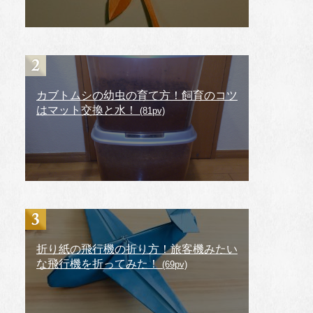
カブトムシの幼虫の育て方！飼育のコツ
はマット交換と水！
(81pv)
折り紙の飛行機の折り方！旅客機みたい
な飛行機を折ってみた！
(69pv)