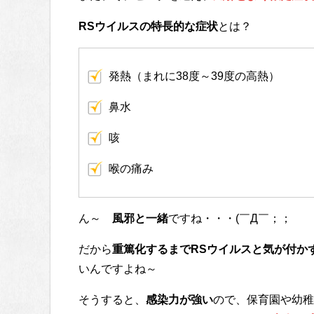
RSウイルスの特長的な症状
とは？
発熱（まれに38度～39度の高熱）
鼻水
咳
喉の痛み
ん～
風邪と一緒
ですね・・・(￣Д￣；；
だから
重篤化するまでRSウイルスと気が付か
いんですよね～
そうすると、
感染力が強い
ので、保育園や幼稚園