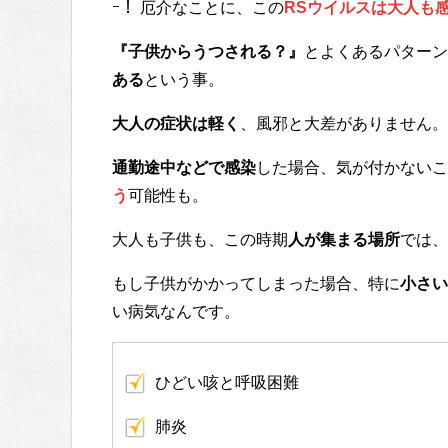
ｰ！ 厄介なことに、この
RSウイルスは大人も
『子供からうつされる？』
とよくあるパターン
ある
という事。
大人の症状は軽く
、風邪と大差がありません。
通勤途中などで感染
した場合、気が付かないこ
う
可能性も。
大人も子供も、この時期
人が集まる場所
では、
もし子供がかかってしまった場合、特に
小さい
い病気なんです。
ひどい咳と呼吸困難
肺炎