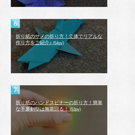
折り紙のサメの折り方！立体でリアルな
作り方をご紹介♪
(54pv)
折り紙のハンドスピナーの折り方！簡単
な手裏剣型は無茶回る！
(53pv)