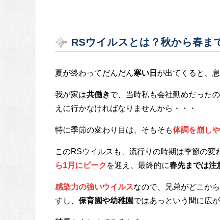
RSウイルスとは？秋から春ま
夏が終わってだんだん
寒い日
が出てくると、息
我が家は
共働き
で、当時私も会社勤めだったの
えに行かなければなりませんから・・・
特に季節の変わり目は、そもそも
体調を崩しや
このRSウイルスも、流行りの時期は季節の変
ら1月にピーク
を迎え、最終的に
春先までは注
感染力の強いウイルス
なので、兄弟がどこから
すし、
保育園や幼稚園
ではあっという間に広が