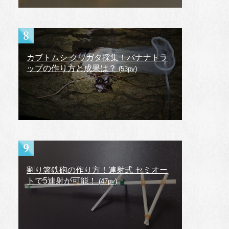
カブトムシ クワガタ採集！バナナトラ
ップの作り方と成果は？
(53pv)
割り箸鉄砲の作り方！連射式 セミオー
トで5連射が可能！
(47pv)