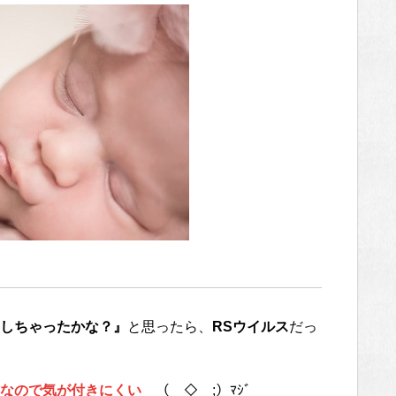
しちゃったかな？』
と思ったら、
RSウイルス
だっ
なので気が付きにくい
（￣◇￣;）ﾏｼﾞ