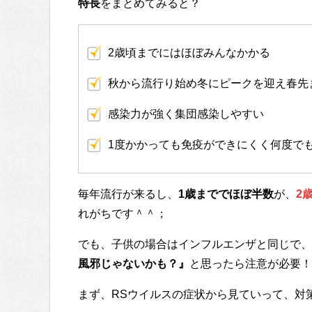
特長
をまとめてみると？
2歳頃までにはほぼみんなかかる
秋から流行り始め冬にピークを迎え春先
感染力が強く集団感染しやすい
1度かかっても免疫ができにくく何度で
毎年流行が来るし、
1歳まででほぼ半数
が、
2
れがちです＾＾；
でも、子供の場合はインフルエンザと同じで、
風邪じゃないかも？』
と思ったら注意が必要！
まず、RSウイルスの症状から見ていって、対