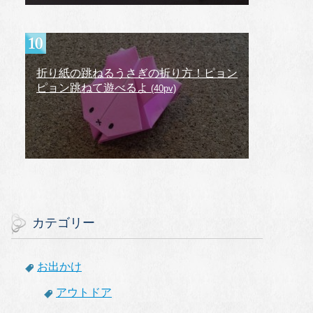
折り紙の跳ねるうさぎの折り方！ピョン
ピョン跳ねて遊べるよ
(40pv)
カテゴリー
お出かけ
アウトドア