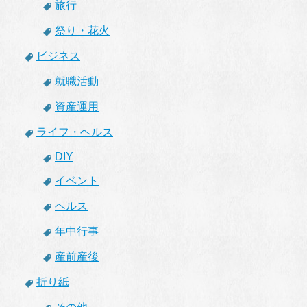
旅行
祭り・花火
ビジネス
就職活動
資産運用
ライフ・ヘルス
DIY
イベント
ヘルス
年中行事
産前産後
折り紙