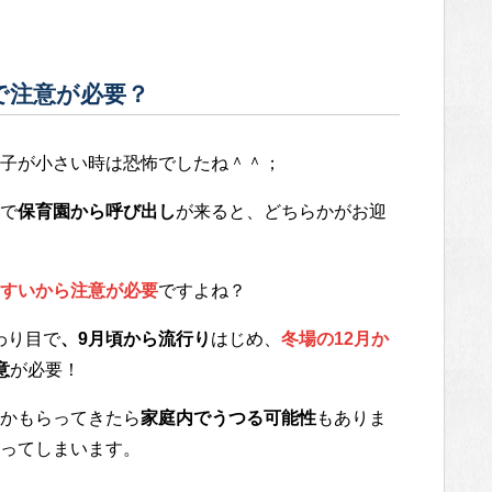
で注意が必要？
子が小さい時は恐怖でしたね＾＾；
で
保育園から呼び出し
が来ると、どちらかがお迎
すいから注意が必要
ですよね？
わり目で
、9月頃から流行り
はじめ、
冬場の12月か
意
が必要！
かもらってきたら
家庭内でうつる可能性
もありま
ってしまいます。