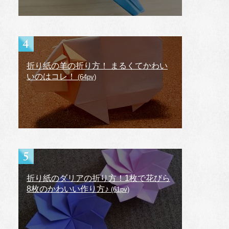
折り紙の羊の折り方！ まるくてかわい
いのはコレ！
(64pv)
折り紙のダリアの折り方！1枚で花びら
8枚のかわいい作り方♪
(61pv)