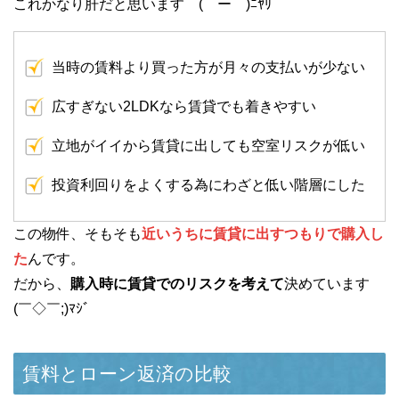
これかなり肝だと思います (￣ー￣)ﾆﾔﾘ
当時の賃料より買った方が月々の支払いが少ない
広すぎない2LDKなら賃貸でも着きやすい
立地がイイから賃貸に出しても空室リスクが低い
投資利回りをよくする為にわざと低い階層にした
この物件、そもそも
近いうちに賃貸に出すつもりで購入し
た
んです。
だから、
購入時に賃貸でのリスクを考えて
決めています
(￣◇￣;)ﾏｼﾞ
賃料とローン返済の比較