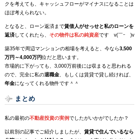
クを考えても、キャッシュフローがマイナスになることは
ほぼ考えられない。
となると、ローン返済まで
賃借人がせっせと私のローンを
返済
してくれたら、
その物件は私の純資産
です v(￣ｰ￣)v
築35年で周辺マンションの相場を考えると、今なら
3,500
万円～4,000万円
位だと思います。
市場的に下がっても、3,000万前後には収まると思われる
ので、完全に私の
退職金
、もしくは賃貸で貸し続ければ、
年金
になってくれる物件です＾＾
まとめ
私の最初の
不動産投資の実例
でしたがいかがでしたか？
以前別の記事でご紹介しましたが、
賃貸で住んでいるなら