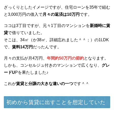
ざっくりとしたイメージですが、住宅ローンを35年で組む
と3,000万円の借入で
月々の返済は10万円
です。
ココは3丁目ですが、元々1丁目のマンションを
新婚時に賃
貸
で借りていました。
そこは、34㎡（か38㎡、詳細忘れました＾＾；）の1LDK
で、
賃料14万円
だったんです。
月々の支払が月4万円、
年間約50万円の節約
となります。
しかも、コンセルジュ付きのマンションで広くなり、
グレ
ードU
Pを果たしました♪
これが
賃貸と分譲の大きな違いの一つ
です＾＾
初めから賃貸に出すことを想定していた