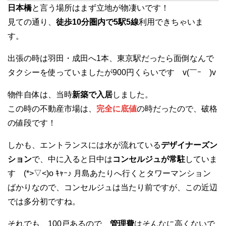
日本橋
と言う場所はまず立地が物凄いです！
見ての通り、
徒歩10分圏内で5駅5線
利用できちゃいま
す。
出張の時は羽田・成田へ1本、東京駅だったら面倒なんで
タクシーを使っていましたが900円くらいです v(￣ｰ￣)v
物件自体は、当時
新築で入居
しました。
この時の不動産市場は、
完全に底値
の時だったので、破格
の値段です！
しかも、エントランスには水が流れている
デザイナーズン
ション
で、中に入ると日中は
コンセルジュが常駐
していま
す (*>▽<)o ｷｬｰ♪ 月島あたりへ行くとタワーマンション
ばかりなので、コンセルジュは当たり前ですが、この近辺
では多分初ですね。
それでも、100戸あるので、
管理費
はそんなに高くないで