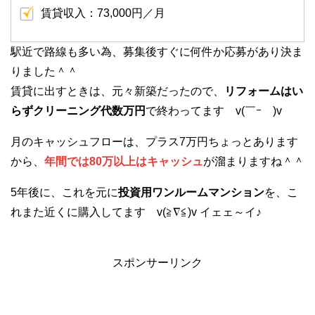
賃貸収入：73,000円／月
駅近で路線も多い為、募集後すぐに何件か応募があり決ま
りました＾＾
賃貸に出すときは、元々新築だったので、
リフォームはい
らずクリーニング代数万円
で終わってます v(￣ｰ￣)v
月のキャッシュフローは、プラス7万円ちょっとあります
から、
年間では80万以上はキャッシュ
が溜まりますね＾＾
5年後に、これを元に
投資用ワンルームマンション
を、こ
れまた近くに購入してます v(≧∇≦)v イェェ～イ♪
スポンサーリンク