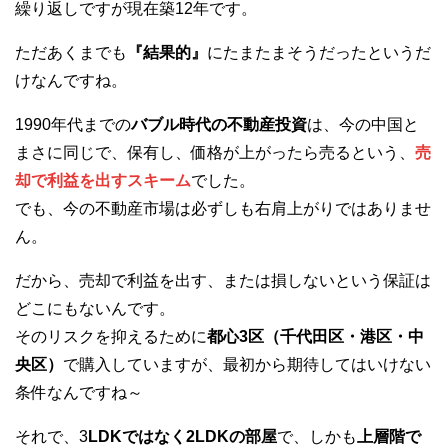
繰り返しですが現在築12年です。
ただあくまでも
『結果的』
にたまたまそうだったというだ
けなんですね。
1990年代までの
バブル時代の不動産投資
は、今の中国と
まさに同じで、保有し、価格が上がったら売るという、
売
却で利益を出すスキーム
でした。
でも、今の不動産市場は必ずしも右肩上がりではありませ
ん。
だから、売却で利益を出す、または損しないという保証は
どこにもないんです。
そのリスクを抑えるために
都心3区（千代田区・港区・中
央区）
で購入していますが、最初から期待してはいけない
条件なんですね～
それで、3
LDKではなく2LDKの部屋
で、しかも
上層階で