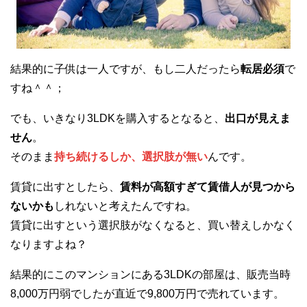
結果的に子供は一人ですが、もし二人だったら
転居必須
で
すね＾＾；
でも、いきなり3LDKを購入するとなると、
出口が見えま
せん
。
そのまま
持ち続けるしか、選択肢が無い
んです。
賃貸に出すとしたら、
賃料が高額すぎて賃借人が見つから
ないかも
しれないと考えたんですね。
賃貸に出すという選択肢がなくなると、買い替えしかなく
なりますよね？
結果的にこのマンションにある3LDKの部屋は、販売当時
8,000万円弱でしたが直近で9,800万円で売れています。