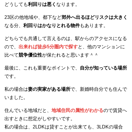
どうしても
利回りは悪く
なります。
23区の他地域や、都下など
郊外へ出るほどリスクは大きく
なる分、
利回りはかなりとれる物件
もあります。
どちらでも共通して言えるのは、駅からのアクセスになる
ので、
出来れば徒歩5分圏内で探す
と、他のマンションに
比べて
競争優位性
が保たれると思います＾＾
最後に、これも重要なポイントで、
自分が知っている場所
です。
私の場合は
妻の実家がある場所
で、新婚時自分でも住んで
いました。
住んでいる地域だと、
地域住民の属性がわかる
ので賃貸へ
出すときに想定がしやすいです。
私の場合は、2LDKは貸すことが出来ても、3LDKの場合