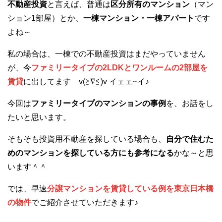
不動産投資
と言えば、普通は
区分所有のマンション
（マン
ション1部屋）とか、
一棟マンション・一棟アパート
です
よね～
私の場合は、一棟での不動産投資はまだやっていません
が、今
ファミリータイプの2LDKとワンルームの2部屋を
賃貸
に出してます v(≧∇≦)v イェェ~イ♪
今回は
ファミリータイプのマンションの事例
を、お話をし
たいと思います。
そもそも投資用不動産を探している場合も、
自分で住むた
めのマンションを探している方にも参考になる
かな～と思
います＾＾
では、早速
分譲マンションを賃貸している例を東京日本橋
の物件
でご紹介させていただきます♪