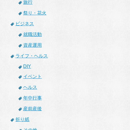
旅行
祭り・花火
ビジネス
就職活動
資産運用
ライフ・ヘルス
DIY
イベント
ヘルス
年中行事
産前産後
折り紙