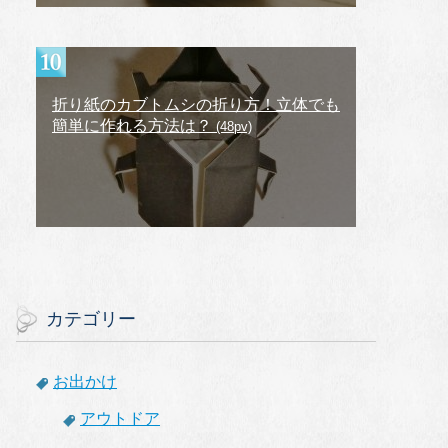
折り紙のカブトムシの折り方！立体でも
簡単に作れる方法は？
(48pv)
カテゴリー
お出かけ
アウトドア