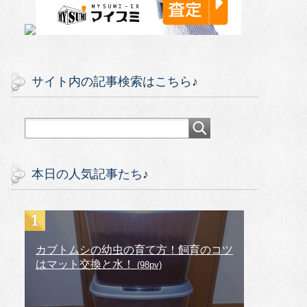
サイト内の記事検索はこちら♪
本日の人気記事たち♪
カブトムシの幼虫の育て方！飼育のコツ
はマット交換と水！
(98pv)