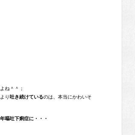
よね＾＾；
より
吐き続けている
のは、本当にかわいそ
年嘔吐下痢症に・・・