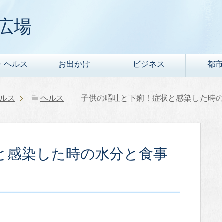
広場
・ヘルス
お出かけ
ビジネス
都
ルス
ヘルス
子供の嘔吐と下痢！症状と感染した時
と感染した時の水分と食事