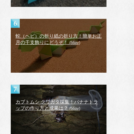
蛇（ヘビ）の折り紙の折り方！簡単お正
月の干支飾りにどうぞ！
(56pv)
カブトムシ クワガタ採集！バナナトラ
ップの作り方と成果は？
(56pv)