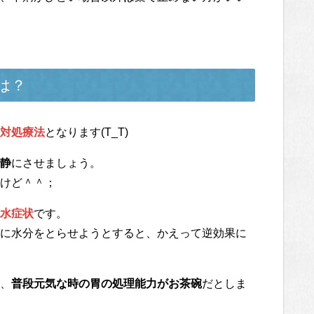
は？
対処療法
となります(T_T)
静
にさせましょう。
けど＾＾；
水症状
です。
に水分をとらせようとすると、かえって逆効果に
、
普段元気な時の胃の処理能力がお茶碗
だとしま