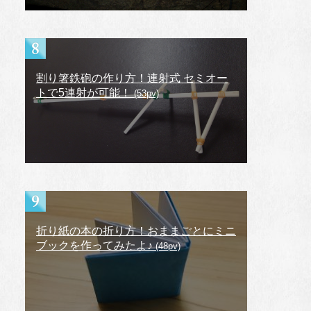
割り箸鉄砲の作り方！連射式 セミオー
トで5連射が可能！
(53pv)
折り紙の本の折り方！おままごとにミニ
ブックを作ってみたよ♪
(48pv)