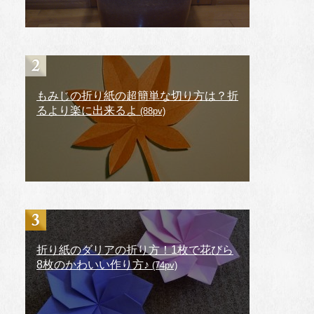
もみじの折り紙の超簡単な切り方は？折
るより楽に出来るよ
(88pv)
折り紙のダリアの折り方！1枚で花びら
8枚のかわいい作り方♪
(74pv)