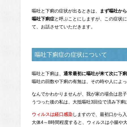
嘔吐と下痢の症状が出るときは、
まず嘔吐から
嘔吐下痢症
と呼ぶことにしますが、この症状に
て、お話させていただきます。
嘔吐下痢症の症状について
嘔吐と下痢は、
通常最初に嘔吐が来て次に下痢
嘔吐の回数や下痢の有無は、その時や人によっ
なんでかわかりませんが、我が家の場合は息子
うつった後の私は、大抵嘔吐3回位で済み下痢
ウィルスは経口感染
しますので、最初口から入
大体4～8時間程度すると、ウィルスは小腸や