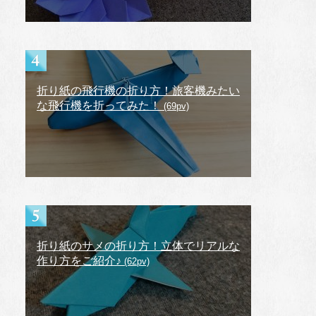
折り紙の飛行機の折り方！旅客機みたい
な飛行機を折ってみた！
(69pv)
折り紙のサメの折り方！立体でリアルな
作り方をご紹介♪
(62pv)