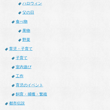
ハロウィン
父の日
食べ物
果物
野菜
育児・子育て
子育て
室内遊び
工作
育児のイベント
飼育・捕獲・繁殖
都市伝説