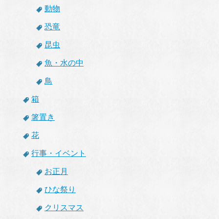
動物
恐竜
昆虫
魚・水の中
鳥
箱
箸置き
花
行事・イベント
お正月
ひな祭り
クリスマス