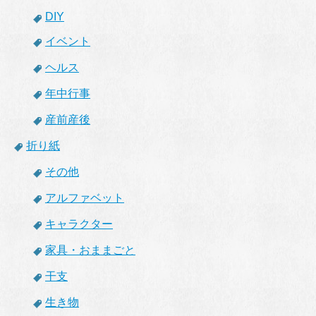
DIY
イベント
ヘルス
年中行事
産前産後
折り紙
その他
アルファベット
キャラクター
家具・おままごと
干支
生き物