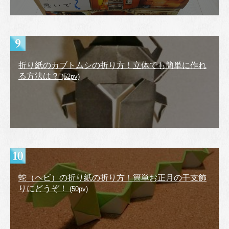
折り紙のカブトムシの折り方！立体でも簡単に作れ
る方法は？
(52pv)
蛇（ヘビ）の折り紙の折り方！簡単お正月の干支飾
りにどうぞ！
(50pv)