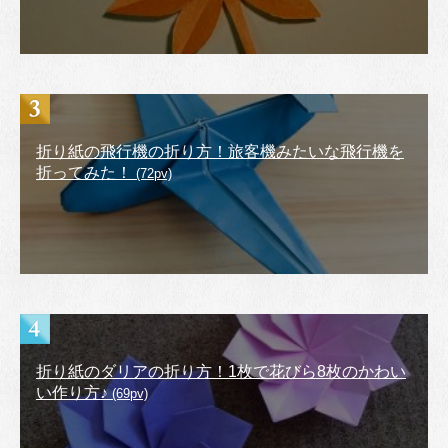
折り紙の飛行機の折り方！旅客機みたいな飛行機を
折ってみた！
(72pv)
折り紙のダリアの折り方！1枚で花びら8枚のかわい
い作り方♪
(69pv)