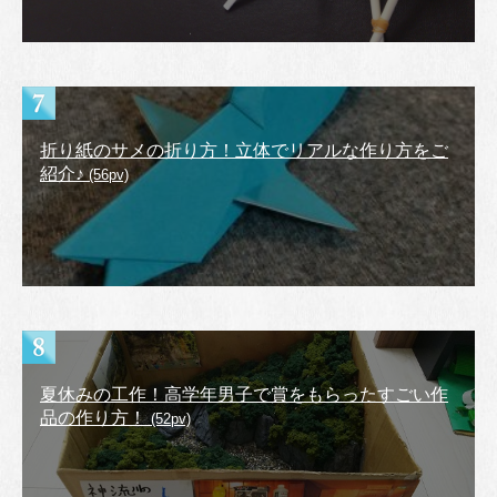
折り紙のサメの折り方！立体でリアルな作り方をご
紹介♪
(56pv)
夏休みの工作！高学年男子で賞をもらったすごい作
品の作り方！
(52pv)