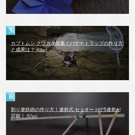
カブトムシ クワガタ採集！バナナトラップの作り方
と成果は？
(63pv)
割り箸鉄砲の作り方！連射式 セミオートで5連射が
可能！
(57pv)