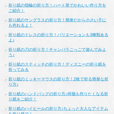
折り紙の指輪の折り方！ハート形でかわいい作り方を
ご紹介！
折り紙のサングラスの折り方！簡単だから小さい子に
も作れるよ！
折り紙のドレスの折り方！バリエーションも3種類ある
よ♪
折り紙の刀の折り方！チャンバラごっごで遊んでみよ
う♪
折り紙のスティッチの折り方！ディズニーの折り紙を
折ってみる
折り紙のミッキーマウスの折り方！2枚で折る簡単な折
り方♪
折り紙のハンドバッグの折り方♪何個も作りたくなる折
り紙をご紹介！
折り紙のハイヒールの折り方♪ちょっと大人なアイテム
を折り紙で！