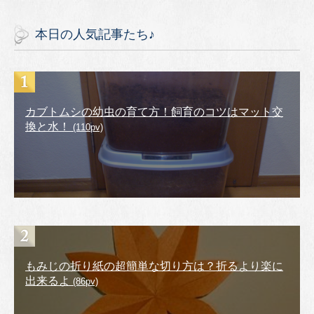
本日の人気記事たち♪
カブトムシの幼虫の育て方！飼育のコツはマット交
換と水！
(110pv)
もみじの折り紙の超簡単な切り方は？折るより楽に
出来るよ
(86pv)