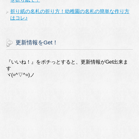
折り紙の名札の折り方！幼稚園の名札の簡単な作り方
はコレ♪
更新情報をGet！
『いいね！』をポチっとすると、更新情報がGet出来ま
す
ヾ(=^▽^=)ノ