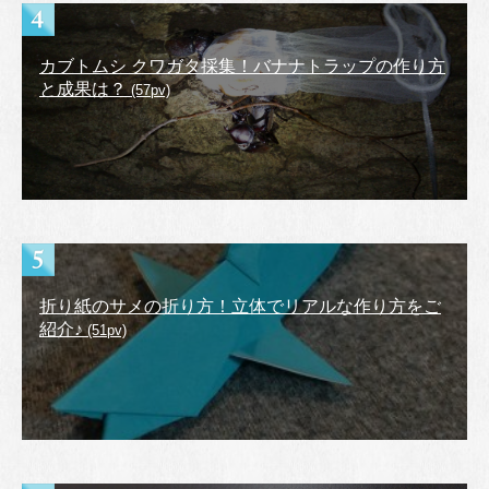
カブトムシ クワガタ採集！バナナトラップの作り方
と成果は？
(57pv)
折り紙のサメの折り方！立体でリアルな作り方をご
紹介♪
(51pv)