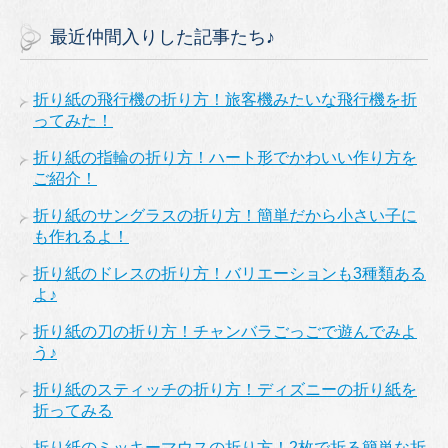
最近仲間入りした記事たち♪
折り紙の飛行機の折り方！旅客機みたいな飛行機を折
ってみた！
折り紙の指輪の折り方！ハート形でかわいい作り方を
ご紹介！
折り紙のサングラスの折り方！簡単だから小さい子に
も作れるよ！
折り紙のドレスの折り方！バリエーションも3種類ある
よ♪
折り紙の刀の折り方！チャンバラごっごで遊んでみよ
う♪
折り紙のスティッチの折り方！ディズニーの折り紙を
折ってみる
折り紙のミッキーマウスの折り方！2枚で折る簡単な折