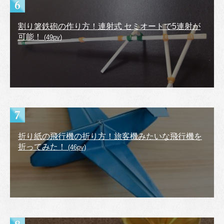
割り箸鉄砲の作り方！連射式 セミオートで5連射が
可能！
(49pv)
折り紙の飛行機の折り方！旅客機みたいな飛行機を
折ってみた！
(46pv)