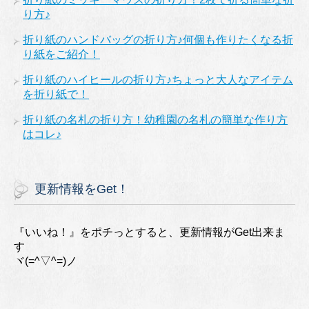
り方♪
折り紙のハンドバッグの折り方♪何個も作りたくなる折
り紙をご紹介！
折り紙のハイヒールの折り方♪ちょっと大人なアイテム
を折り紙で！
折り紙の名札の折り方！幼稚園の名札の簡単な作り方
はコレ♪
更新情報をGet！
『いいね！』をポチっとすると、更新情報がGet出来ま
す
ヾ(=^▽^=)ノ