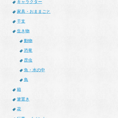
キャラクター
家具・おままごと
干支
生き物
動物
恐竜
昆虫
魚・水の中
鳥
箱
箸置き
花