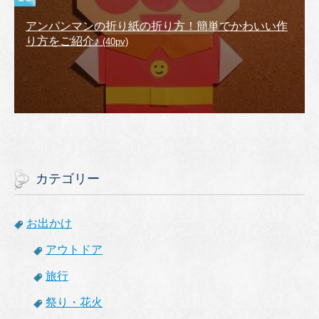
アンパンマンの折り紙の折り方！簡単でかわいい作
り方をご紹介♪
(40pv)
カテゴリー
お出かけ
アウトドア
旅行
祭り・花火