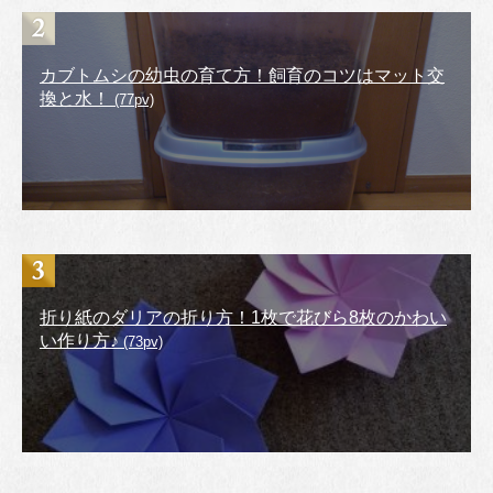
カブトムシの幼虫の育て方！飼育のコツはマット交
換と水！
(77pv)
折り紙のダリアの折り方！1枚で花びら8枚のかわい
い作り方♪
(73pv)