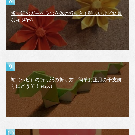
折り紙のガーベラの立体の折り方！難しいけど綺麗
な花
(43pv)
蛇（ヘビ）の折り紙の折り方！簡単お正月の干支飾
りにどうぞ！
(42pv)