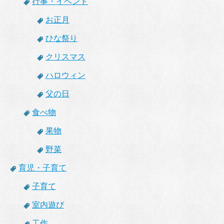
行事・イベント
お正月
ひな祭り
クリスマス
ハロウィン
父の日
食べ物
果物
野菜
育児・子育て
子育て
室内遊び
工作