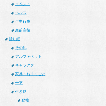
イベント
ヘルス
年中行事
産前産後
折り紙
その他
アルファベット
キャラクター
家具・おままごと
干支
生き物
動物