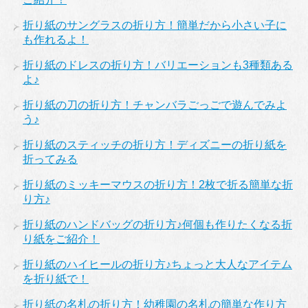
折り紙のサングラスの折り方！簡単だから小さい子に
も作れるよ！
折り紙のドレスの折り方！バリエーションも3種類ある
よ♪
折り紙の刀の折り方！チャンバラごっごで遊んでみよ
う♪
折り紙のスティッチの折り方！ディズニーの折り紙を
折ってみる
折り紙のミッキーマウスの折り方！2枚で折る簡単な折
り方♪
折り紙のハンドバッグの折り方♪何個も作りたくなる折
り紙をご紹介！
折り紙のハイヒールの折り方♪ちょっと大人なアイテム
を折り紙で！
折り紙の名札の折り方！幼稚園の名札の簡単な作り方