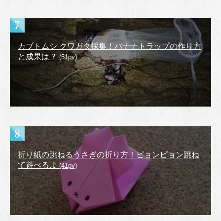
カブトムシ クワガタ採集！バナナトラップの作り方
と成果は？
(51pv)
折り紙の跳ねるうさぎの折り方！ピョンピョン跳ね
て遊べるよ
(41pv)