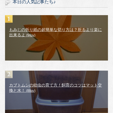
本日の人気記事たち♪
もみじの折り紙の超簡単な切り方は？折るより楽に
出来るよ
(94pv)
カブトムシの幼虫の育て方！飼育のコツはマット交
換と水！
(88pv)