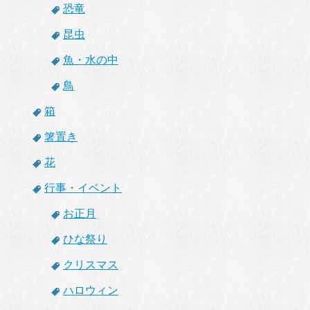
恐竜
昆虫
魚・水の中
鳥
箱
箸置き
花
行事・イベント
お正月
ひな祭り
クリスマス
ハロウィン