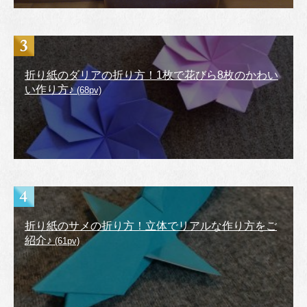
折り紙のダリアの折り方！1枚で花びら8枚のかわい
い作り方♪
(68pv)
折り紙のサメの折り方！立体でリアルな作り方をご
紹介♪
(61pv)