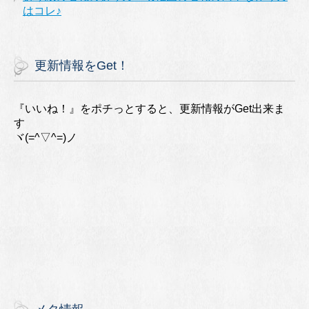
はコレ♪
更新情報をGet！
『いいね！』をポチっとすると、更新情報がGet出来ま
す
ヾ(=^▽^=)ノ