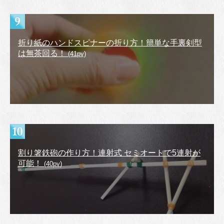
折り紙のハンドスピナーの折り方！簡単な手裏剣型
は無茶回る！
(41pv)
割り箸鉄砲の作り方！連射式 セミオートで5連射が
可能！
(40pv)