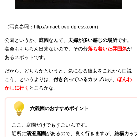
（写真参照：http://amaebi.wordpress.com）
公園というか、
庭園
なんで、
夫婦が多い感じの場所
です。
宴会ももちろん出来ないので、その分
落ち着いた雰囲気
が
あるスポットです。
だから、どちらかというと、気になる彼女をこれから口説
こう、というよりは、
付き合っているカップル
が、
ほんわ
かしに行く
ところかな。
六義園のおすすめポイント
ここ、庭園だけでもすごいんです。
近所に
清澄庭園
があるので、良く行きますが、
結構カッ