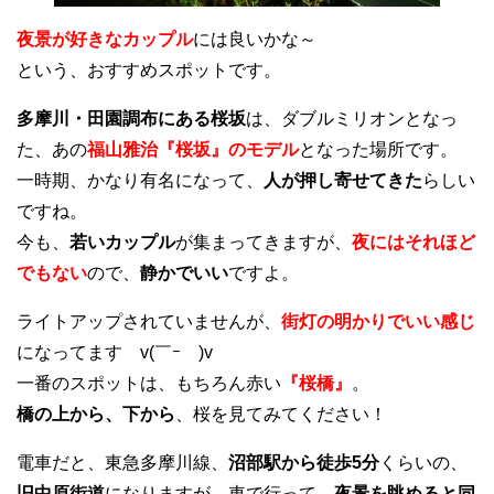
夜景が好きなカップル
には良いかな～
という、おすすめスポットです。
多摩川・田園調布にある桜坂
は、ダブルミリオンとなっ
た、あの
福山雅治『桜坂』のモデル
となった場所です。
一時期、かなり有名になって、
人が押し寄せてきた
らしい
ですね。
今も、
若いカップル
が集まってきますが、
夜にはそれほど
でもない
ので、
静かでいい
ですよ。
ライトアップされていませんが、
街灯の明かりでいい感じ
になってます v(￣ｰ￣)v
一番のスポットは、もちろん赤い
『桜橋』
。
橋の上から、下から
、桜を見てみてください！
電車だと、東急多摩川線、
沼部駅から徒歩5分
くらいの、
旧中原街道
になりますが、車で行って、
夜景を眺めると同