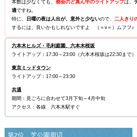
本数は少なくても、
都会のど真ん中のライトアップ
は、
適
ですね。
特に、
日曜の夜は人出が、意外と少ない
ので、
二人きり
するには、良いかもしれないですよ （＝v＝）ムフフ♪
六本木ヒルズ・毛利庭園、六本木桜坂
ライトアップ：17:30～23:00（六本木桜坂は22:30まで）
東京ミッドタウン
ライトアップ：17:00～23:30
共通
期間：見ごろに合わせて3月下旬～4月中旬
アクセス：各線 六本木駅すぐ
第2位 芝公園周辺