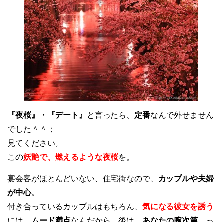
『夜桜』・『デート』
と言ったら、
定番
なんで外せません
でした＾＾；
見てください。
この
妖艶で、燃えるような夜桜
を。
宴会客がほとんどいない、住宅街なので、
カップルや夫婦
が中心
。
付き合っているカップルはもちろん、
気になる彼女を誘う
には、
ムード満点
なんだから、後は、
あなたの腕次第
、っ