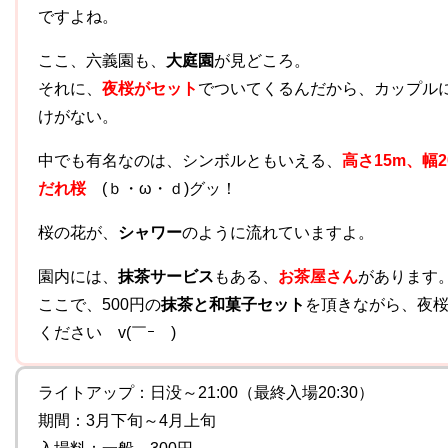
ですよね。
ここ、六義園も、
大庭園
が見どころ。
それに、
夜桜がセット
でついてくるんだから、カップル
けがない。
中でも有名なのは、シンボルともいえる、
高さ15m、幅
だれ桜
(ｂ・ω・ｄ)グッ！
桜の花が、
シャワー
のように流れていますよ。
園内には、
抹茶サービス
もある、
お茶屋さん
があります
ここで、500円の
抹茶と和菓子セット
を頂きながら、夜
ください v(￣ｰ￣)
ライトアップ：日没～21:00（最終入場20:30）
期間：3月下旬～4月上旬