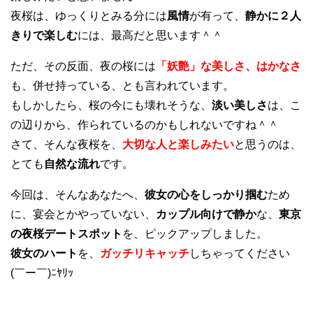
夜桜は、ゆっくりとみる分には
風情
が有って、
静かに２人
きりで楽しむ
には、最高だと思います＾＾
ただ、その反面、夜の桜には
「妖艶」な美しさ、はかなさ
も、併せ持っている、とも言われています。
もしかしたら、桜の今にも壊れそうな、
淡い美しさ
は、こ
の辺りから、作られているのかもしれないですね＾＾
さて、そんな夜桜を、
大切な人と楽しみたい
と思うのは、
とても
自然な流れ
です。
今回は、そんなあなたへ、
彼女の心をしっかり掴む
ため
に、宴会とかやっていない、
カップル向けで静か
な、
東京
の夜桜デートスポット
を、ピックアップしました。
彼女のハート
を、
ガッチリキャッチ
しちゃってください
(￣ー￣)ﾆﾔﾘｯ