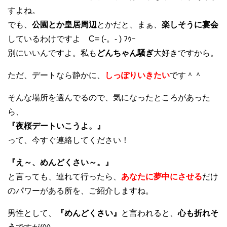
すよね。
でも、
公園とか皇居周辺
とかだと、まぁ、
楽しそうに宴会
しているわけですよ C= (-。- ) ﾌｩｰ
別にいいんですよ。私も
どんちゃん騒ぎ
大好きですから。
ただ、デートなら静かに、
しっぽりいきたい
です＾＾
そんな場所を選んでるので、気になったところがあった
ら、
『夜桜デートいこうよ。』
って、今すぐ連絡してください！
『え～、めんどくさい～。』
と言っても、連れて行ったら、
あなたに夢中にさせる
だけ
のパワーがある所を、ご紹介しますね。
男性として、
『めんどくさい』
と言われると、
心も折れそ