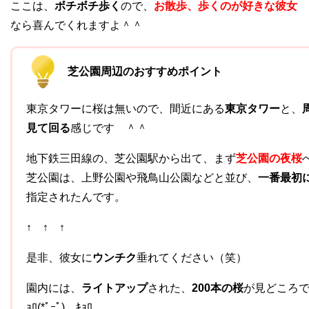
ここは、
ボチボチ歩く
ので、
お散歩、歩くのが好きな彼女
なら喜んでくれますよ＾＾
芝公園周辺のおすすめポイント
東京タワーに桜は無いので、間近にある
東京タワー
と、
見て回る
感じです ＾＾
地下鉄三田線の、芝公園駅から出て、まず
芝公園の夜桜
芝公園は、上野公園や飛鳥山公園などと並び、
一番最初
指定されたんです。
↑ ↑ ↑
是非、彼女に
ウンチク
垂れてください（笑）
園内には、
ライトアップ
された、
200本の桜
が見どころです
ｮﾛ(*ﾟｰﾟ)ゝｷｮﾛ