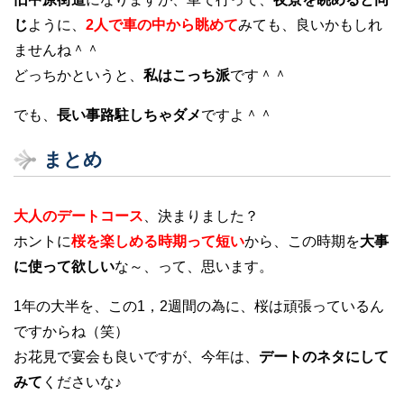
じ
ように、
2人で車の中から眺めて
みても、良いかもしれ
ませんね＾＾
どっちかというと、
私はこっち派
です＾＾
でも、
長い事路駐しちゃダメ
ですよ＾＾
まとめ
大人のデートコース
、決まりました？
ホントに
桜を楽しめる時期って短い
から、この時期を
大事
に使って欲しい
な～、って、思います。
1年の大半を、この1，2週間の為に、桜は頑張っているん
ですからね（笑）
お花見で宴会も良いですが、今年は、
デートのネタにして
みて
くださいな♪