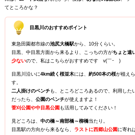
てところかな？
目黒川のおすすめポイント
東急田園都市線の
池尻大橋駅
から、10分くらい。
目黒、中目黒方面から来るより、こっちの方が
ちょと遠
少ない
ので、私はこちらがおすすめです v(￣ｰ￣)
目黒川沿いに
4km続く桜並木
には、
約500本の桜
が植え
す。
二人掛けのベンチ
も、ところどころあるので、利用した
だったら、
公園のベンチ
が使えますよ！
菅刈公園や中目黒公園
も活用してみてください！
見どころは、
中の橋～南部橋～柳橋
当たり。
目黒駅の方向から来るなら、
ラストに西郷山公園
に寄れ