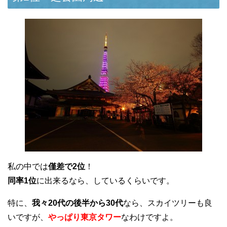
私の中では
僅差で2位
！
同率1位
に出来るなら、しているくらいです。
特に、
我々20代の後半から30代
なら、スカイツリーも良
いですが、
やっぱり東京タワー
なわけですよ。