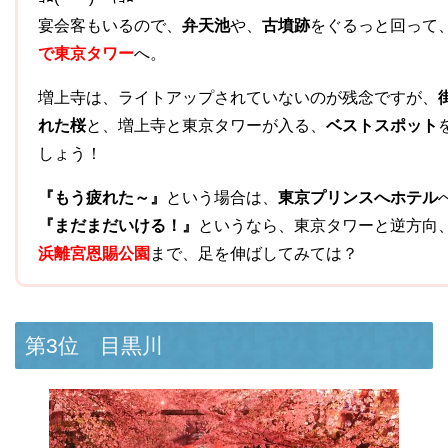
宴会客もいるので、
弁天池
や、
古墳跡
をぐるっと回って
で東京タワー
へ。
増上寺は、ライトアップされていないのが残念ですが、
れた桜
と、増上寺と東京タワーが入る、
ベストスポット
しょう！
『もう疲れた～』
という場合は、
東京プリンスへホテル
『まだまだいける！』
というなら、東京タワーと逆方向
浜離宮恩賜公園
まで、足を伸ばしてみては？
第3位 目黒川