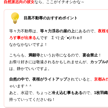
自然派志向の彼女
なら、ここがイチオシかな～
目黒不動尊のおすすめポイント
等々力不動尊は、
等々力渓谷の崖の上
にあるので、
夜桜
ろす事が出来る
んです Σヾ(･Д･´●)ﾉわぉ!!
なかなかないですよ！
こちらも、
満願寺
というお寺になるので、
宴会禁止
！
お祭り好きには敬遠されるかもしれませんが、
カップル
は、静かでいいですよ。
自然の中で、夜桜がライトアップ
されていると、
京都み
ゃいます＾＾
あと、水辺で、ちょっと
冷え込む事もある
ので、
1枚羽
持っていってくださいね！