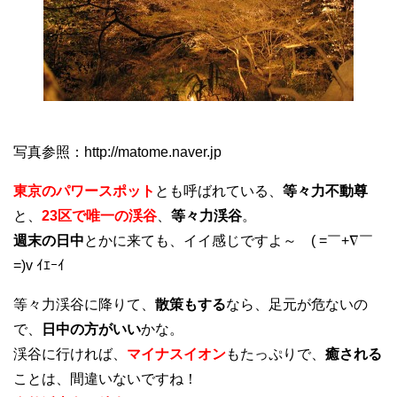
写真参照：http://matome.naver.jp
東京のパワースポット
とも呼ばれている、
等々力不動尊
と、
23区で唯一の渓谷
、
等々力渓谷
。
週末の日中
とかに来ても、イイ感じですよ～ ( =￣+∇￣
=)v ｲｴｰｲ
等々力渓谷に降りて、
散策もする
なら、足元が危ないの
で、
日中の方がいい
かな。
渓谷に行ければ、
マイナスイオン
もたっぷりで、
癒される
ことは、間違いないですね！