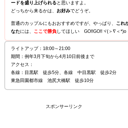
ードを盛り上げられる
と思いますよ。
どっちから来るかは、
お好み
でどうぞ。
普通のカップルにもおおすすめですが、やっぱり、
これ
なた
には、
ここで勝負
してほしい GO!!GO!!ヾ(＞∇＜*)o
ライトアップ：18:00～21:00
期間：例年3月下旬から4月10日前後まで
アクセス：
各線：目黒駅 徒歩5分、各線 中目黒駅 徒歩2分
東急田園都市線 池尻大橋駅 徒歩10分
スポンサーリンク