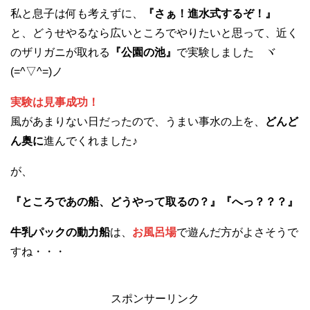
私と息子は何も考えずに、
『さぁ！進水式するぞ！』
と、どうせやるなら広いところでやりたいと思って、近く
のザリガニが取れる
『公園の池』
で実験しました ヾ
(=^▽^=)ノ
実験は見事成功！
風があまりない日だったので、うまい事水の上を、
どんど
ん奥に
進んでくれました♪
が、
『ところであの船、どうやって取るの？』
『へっ？？？』
牛乳パックの動力船
は、
お風呂場
で遊んだ方がよさそうで
すね・・・
スポンサーリンク