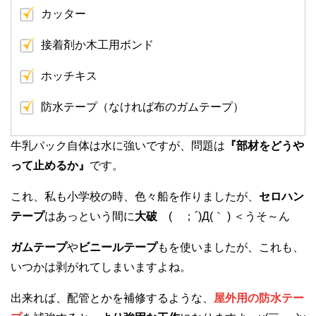
カッター
接着剤か木工用ボンド
ホッチキス
防水テープ（なければ布のガムテープ）
牛乳パック自体は水に強いですが、問題は
『部材をどうや
って止めるか』
です。
これ、私も小学校の時、色々船を作りましたが、
セロハン
テープ
はあっという間に
大破
( ；´)Д(｀ ) ＜うそ～ん
ガムテープ
や
ビニールテープ
もを使いましたが、これも、
いつかは剥がれてしまいますよね。
出来れば、配管とかを補修するような、
屋外用の防水テー