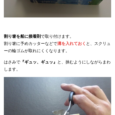
割り箸を船に接着剤
で取り付けます。
割り箸に予めカッターなどで
溝を入れておく
と、スクリュ
ーの輪ゴムが取れにくくなります。
はさみで
『ギュッ、ギュッ』
と、挟むようにしながらまわ
します。