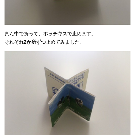
真ん中で折って、
ホッチキス
で止めます。
それぞれ
2か所ずつ
止めてみました。