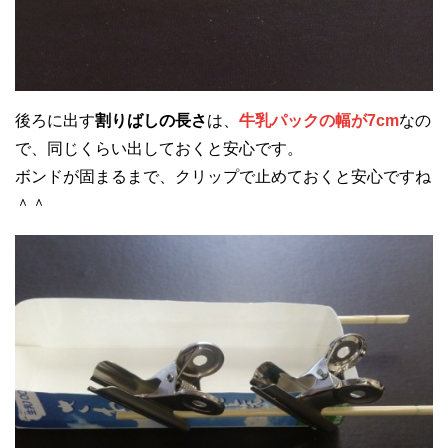
後ろに出す
割りばしの長さ
は、
牛乳パックの幅が7cm
なの
で、同じくらい出しておくと安心です。
ボンドが固まるまで、クリップで止めておくと安心ですね
＾＾