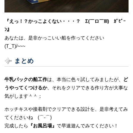
『えっ！？かっこよくない・・・？ Σ(￣ロ￣lll) ｶﾞﾋﾞｰ
ﾝ』
あなたは、是非かっこいい船を作ってください
(T_T)/~~~
まとめ
牛乳パックの船工作
は、本当に色々試してみましたが、
ど
うやってくつけるか
、それをクリアできる作り方が大事な
気がします＾＾；
ホッチキスや接着剤でクリアできる設計を、是非考えてみ
てくださいね (⌒-⌒)
完成したら
『お風呂場』
で早速遊んでみてください！