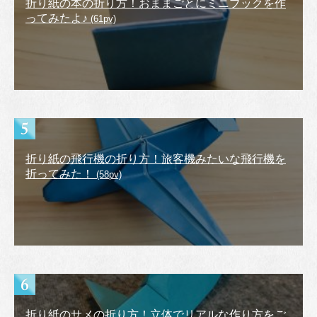
折り紙の本の折り方！おままごとにミニブックを作
ってみたよ♪
(61pv)
折り紙の飛行機の折り方！旅客機みたいな飛行機を
折ってみた！
(58pv)
折り紙のサメの折り方！立体でリアルな作り方をご