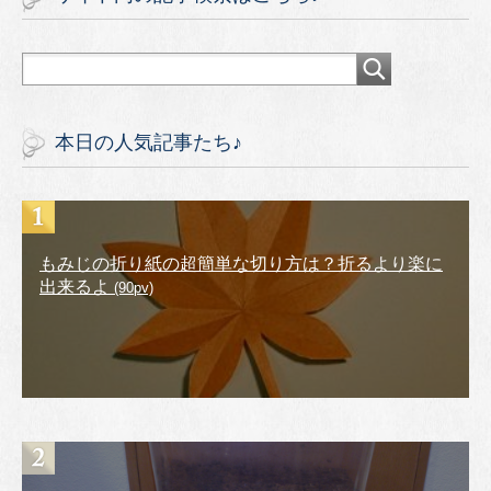
本日の人気記事たち♪
もみじの折り紙の超簡単な切り方は？折るより楽に
出来るよ
(90pv)