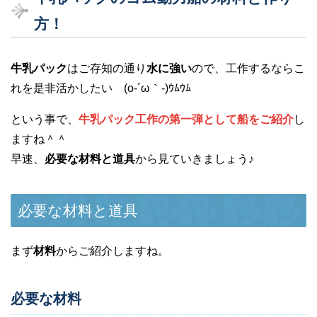
方！
牛乳パック
はご存知の通り
水に強い
ので、工作するならこ
れを是非活かしたい (o-´ω｀-)ｳﾑｳﾑ
という事で、
牛乳パック工作の第一弾として船をご紹介
し
ますね＾＾
早速、
必要な材料と道具
から見ていきましょう♪
必要な材料と道具
まず
材料
からご紹介しますね。
必要な材料