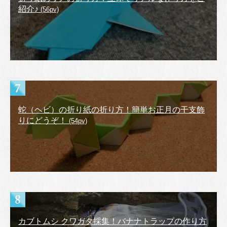
紹介♪
(56pv)
蛇（ヘビ）の折り紙の折り方！簡単お正月の干支飾
りにどうぞ！
(54pv)
カブトムシ クワガタ採集！バナナトラップの作り方