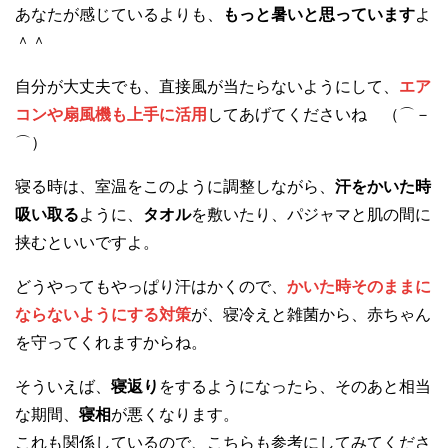
あなたが感じているよりも、
もっと暑いと思っています
よ
＾＾
自分が大丈夫でも、直接風が当たらないようにして、
エア
コンや扇風機も上手に活用
してあげてくださいね （⌒－
⌒）
寝る時は、室温をこのように調整しながら、
汗をかいた時
吸い取る
ように、
タオル
を敷いたり、パジャマと肌の間に
挟むといいですよ。
どうやってもやっぱり汗はかくので、
かいた時そのままに
ならないようにする対策
が、寝冷えと雑菌から、赤ちゃん
を守ってくれますからね。
そういえば、
寝返り
をするようになったら、そのあと相当
な期間、
寝相
が悪くなります。
これも関係しているので、こちらも参考にしてみてくださ