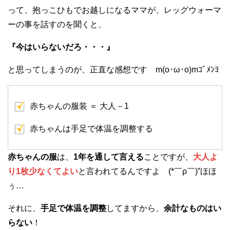
って、抱っこひもでお越しになるママが、レッグウォーマ
ーの事を話すのを聞くと、
『今はいらないだろ・・・』
と思ってしまうのが、正直な感想です m(o･ω･o)mｺﾞﾒﾝﾖ
赤ちゃんの服装 ＝ 大人－1
赤ちゃんは手足で体温を調整する
赤ちゃんの服
は、
1年を通して言える
ことですが、
大人よ
り1枚少なくてよい
と言われてるんですよ (*￣ρ￣)”ほほ
ぅ…
それに、
手足で体温を調整
してますから、
余計なものはい
らない
！