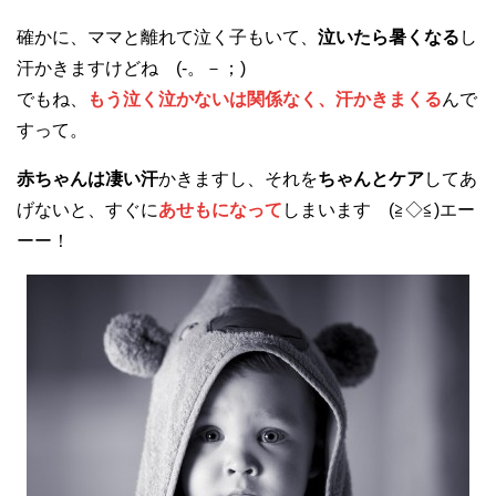
確かに、ママと離れて泣く子もいて、
泣いたら暑くなる
し
汗かきますけどね (-。－；)
でもね、
もう泣く泣かないは関係なく、汗かきまくる
んで
すって。
赤ちゃんは凄い汗
かきますし、それを
ちゃんとケア
してあ
げないと、すぐに
あせもになって
しまいます (≧◇≦)エー
ーー！