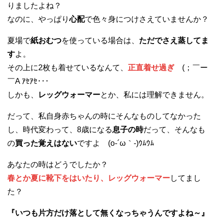
りましたよね？
なのに、やっぱり
心配
で色々身につけさえていませんか？
夏場で
紙おむつ
を使っている場合は、
ただでさえ蒸してま
す
よ。
その上に2枚も着せているなんて、
正直着せ過ぎ
(；￣ー
￣A ｱｾｱｾ･･･
しかも、
レッグウォーマー
とか、私には理解できません。
だって、私自身赤ちゃんの時にそんなものしてなかった
し、時代変わって、8歳になる
息子の時
だって、そんなも
の
買った覚えはない
ですよ (o-´ω｀-)ｳﾑｳﾑ
あなたの時はどうでしたか？
春とか夏に靴下をはいたり、レッグウォーマー
してまし
た？
『いつも片方だけ落として無くなっちゃうんですよね～』