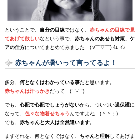
ということで、
自分の目線
ではなく、
赤ちゃんの目線で見
てあげて欲しい
なという事で、
赤ちゃんのあせも対策、ケ
アの仕方
についてまとめてみました ( v￣▽￣) ｲｴｰｲ♪
赤ちゃんが暑いって言ってるよ！
多分、
何となくはわかっている事
だと思います。
赤ちゃんは汗っかき
だって (⌒-⌒)
でも、
心配で心配でしょうがない
から、ついつい
過保護
に
なって、
色々な物着せちゃう
んですよね (＾＾；)
でも、
赤ちゃんと大人は全然違います
。
まずそれを、何となくではなく、
ちゃんと理解
してあげま