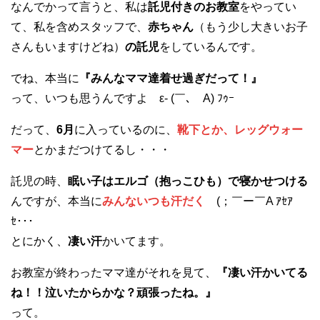
なんでかって言うと、私は
託児付きのお教室
をやってい
て、私を含めスタッフで、
赤ちゃん
（もう少し大きいお子
さんもいますけどね）
の託児
をしているんです。
でね、本当に
『みんなママ達着せ過ぎだって！』
って、いつも思うんですよ ε- (￣､￣A) ﾌｩｰ
だって、
6月
に入っているのに、
靴下とか、レッグウォー
マー
とかまだつけてるし・・・
託児の時、
眠い子はエルゴ（抱っこひも）で寝かせつける
んですが、本当に
みんないつも汗だく
(；￣ー￣A ｱｾｱ
ｾ･･･
とにかく、
凄い汗
かいてます。
お教室が終わったママ達がそれを見て、
『凄い汗かいてる
ね！！泣いたからかな？頑張ったね。』
って。