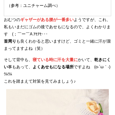
（参考：ユニチャーム調べ）
おむつの
ギャザーがある腰が一番多い
ようですが、これ、
私もいまだにゴムの後であせもになるので、よくわかりま
す (；￣ー￣A ｱｾｱｾ･･･
首周り
も良くわかると思いますけど、ゴミと一緒に汗が溜
まってますよね（笑）
そして背中も、
寝ている時に汗を大量に
かいて、
乾きにく
い
事もあって、
よくあせもになる場所
ですよね (o-´ω｀-)
ｳﾑｳﾑ
これを踏まえて対策を見てみましょう♪