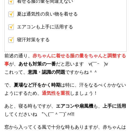
着せる服の量を間違えない
夏は通気性の良い物を着せる
エアコンも上手に活用する
寝汗対策をする
前述の通り、
赤ちゃんに着せる服の量をちゃんと調整する
事
が、
あせも対策の一番
だと思います v(￣ｰ￣)v
これって、
意識・認識の問題
ですからね＾＾
で、
夏場など汗をかく時期
は特に、汗をなるべくかかない
ようにするため、
通気性を重視
しましょう！
あと、寝る時もですが、
エアコンや扇風機
も、
上手に活用
してくださいね ”＼(￣＾￣)ﾞﾊｲ!!
窓から入ってくる風で十分な時もありますが、赤ちゃんは