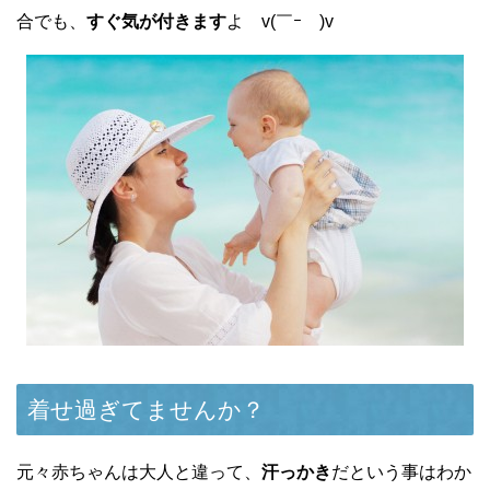
合でも、
すぐ気が付きます
よ v(￣ｰ￣)v
着せ過ぎてませんか？
元々赤ちゃんは大人と違って、
汗っかき
だという事はわか