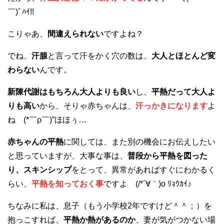
￣)ﾞﾊｲ!!
こりゃあ、
間違えられない
ですよね？
でね、
汗腺
と言って汗をかく穴の数は、
大人とほとんど変
わらない
んです。
新陳代謝はもちろん大人よりも良い
し、
平熱だって大人よ
りも高い
から、そりゃ赤ちゃんは、
汗っかきになります
よ
ね (*￣ρ￣)”ほほぅ…
赤ちゃんの平熱
に関しては、また別の機会にお伝えしたい
と思っていますが、大事な事は、
普段から平熱を図った
り、スキンシップ
をとって、異常があればすぐにわかるく
らい、
平熱を知っておく事
ですよ (/*´∀｀)o ﾘｮｳｶｲ♪
ちなみに私は、息子（もう小学校2年ですけど＾＾；）を
抱っこすれば、
平熱か熱があるのか
、妻が気がつかない場