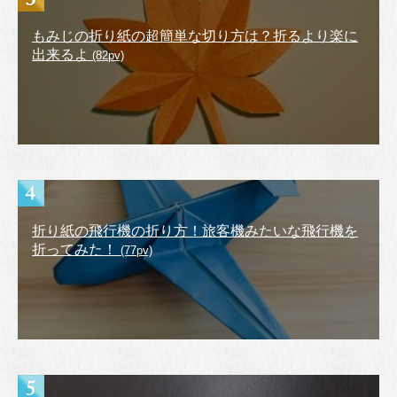
もみじの折り紙の超簡単な切り方は？折るより楽に
出来るよ
(82pv)
折り紙の飛行機の折り方！旅客機みたいな飛行機を
折ってみた！
(77pv)