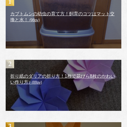
カブトムシの幼虫の育て方！飼育のコツはマット交
換と水！
(98pv)
折り紙のダリアの折り方！1枚で花びら8枚のかわい
い作り方♪
(88pv)