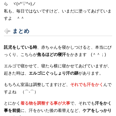
ら ヾ(=^▽^=)ノ
私も、毎日ではないですけど、いまだに塗ってあげていま
すよ ＾＾
まとめ
託児をしている時
、赤ちゃんを寝かしつけると、本当にび
っくり、こちらが
焦るほどの寝汗
をかきます (＾＾；)
エルゴで寝かせて、寝たら横に寝かせてあげていますが、
起きた時は、
エルゴにぐっしょり汗の跡
があります。
もちろん室温は調整してますけど、
それでも汗をかく
んで
すよね （⌒-⌒）
とにかく
着る物を調整する事が大事
で、それでも
汗をかく
事を前提
に、汗をかいた後の着替えなど、
ケアをしっかり