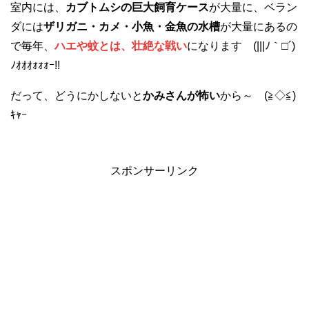
室内には、
カブトムシの巨大飼育ケース
が大量に、ベラン
ダには
ザリガニ・カメ・小魚・金魚の水槽
が大量にあるの
で毎年、
ハエや蚊とは、壮絶な戦い
になります (|||ﾉ｀□´)
ﾉｵｵｵｫｫｫｰ!!
だって、どうにかしないと
かみさんが怖い
から～ (≧◇≦)
ｷｬｰ
スポンサーリンク