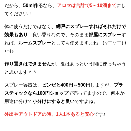
だから、
50ml作る
なら、
アロマは合計で5～10滴まで
にし
てください！
体に使うだけではなく、
網戸にスプレーすればそれだけで
効果もあり
、良い香りなので、そのまま
部屋にスプレー
す
れば、
ルームスプレー
としても使えますよね ( v￣▽￣) ｲ
ｴｰｲ♪
作り置きはできません
が、夏はあっという間に使っちゃう
と思います＾＾
スプレー容器は、
ビンだと400円～500円
しますが、
プラ
スティックなら100円ショップ
で売ってますので、何本か
用途に分けて
小分けにすると良い
ですよね。
外出やアウトドアの時、1人1本あると安心
です♪