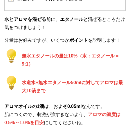
水とアロマを混ぜる前
に、
エタノールと混ぜる
ところだけ
気をつけましょう！
分量はお好みですが、いくつか
ポイント
を説明します！
無水エタノールの量は10%（水：エタノール =
9:1）
水道水+無水エタノール50mlに対してアロマは最
大10滴まで
アロマオイルの1滴
は、およ
そ0.05ml
なんです。
肌につくので、刺激が強すぎないよう、
アロマの濃度は
0.5%～1.0%を目安
にしてくださいね。