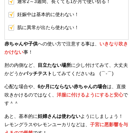
通常2～3週間、長くても1か月で使い切る！
妊娠中は基本的に使わない！
肌に異常が出たら使わない！
赤ちゃんや子供
への使い方で注意する事は、
いきなり吹き
かけない
事！
肘の内側など、
目立たない場所
に少し付けてみて、大丈夫
かどうか
パッチテスト
してみてくださいね (⌒-⌒)
心配な場合や、
6か月にならない赤ちゃんの場合
は、直接
吹きかけるのではなく、
洋服に付けるようにすると安心
で
す＾＾
あと、基本的に
妊婦さんは使わない
ようにしましょう！
レモングラスやレモンユーカリなどは、
子宮に悪影響を与
えるので厳禁
です！