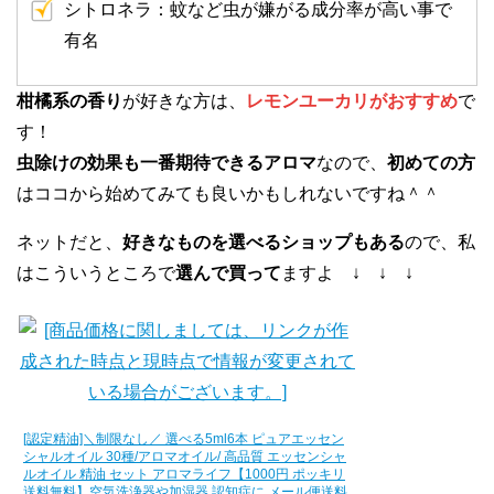
シトロネラ：蚊など虫が嫌がる成分率が高い事で
有名
柑橘系の香り
が好きな方は、
レモンユーカリがおすすめ
で
す！
虫除けの効果も一番期待できるアロマ
なので、
初めての方
はココから始めてみても良いかもしれないですね＾＾
ネットだと、
好きなものを選べるショップもある
ので、私
はこういうところで
選んで買って
ますよ ↓ ↓ ↓
[認定精油]＼制限なし／ 選べる5ml6本 ピュアエッセン
シャルオイル 30種/アロマオイル/ 高品質 エッセンシャ
ルオイル 精油 セット アロマライフ【1000円 ポッキリ
送料無料】空気洗浄器や加湿器 認知症に メール便送料