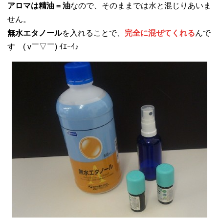
アロマは精油 = 油
なので、そのままでは水と混じりあいま
せん。
無水エタノール
を入れることで、
完全に混ぜてくれる
んで
す ( v￣▽￣) ｲｴｰｲ♪