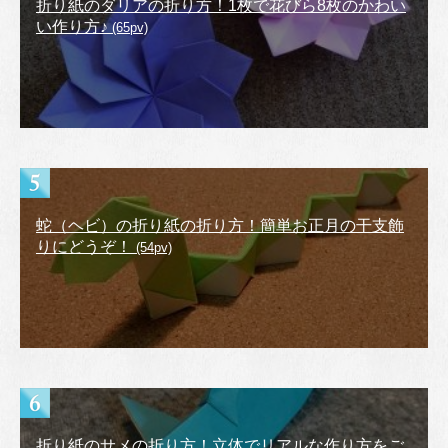
折り紙のダリアの折り方！1枚で花びら8枚のかわい
い作り方♪
(65pv)
蛇（ヘビ）の折り紙の折り方！簡単お正月の干支飾
りにどうぞ！
(54pv)
折り紙のサメの折り方！立体でリアルな作り方をご