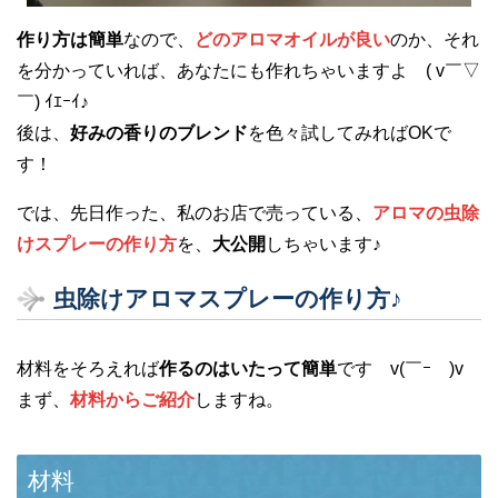
作り方は簡単
なので、
どのアロマオイルが良い
のか、それ
を分かっていれば、あなたにも作れちゃいますよ ( v￣▽
￣) ｲｴｰｲ♪
後は、
好みの香りのブレンド
を色々試してみればOKで
す！
では、先日作った、私のお店で売っている、
アロマの虫除
けスプレーの作り方
を、
大公開
しちゃいます♪
虫除けアロマスプレーの作り方♪
材料をそろえれば
作るのはいたって簡単
です v(￣ｰ￣)v
まず、
材料からご紹介
しますね。
材料