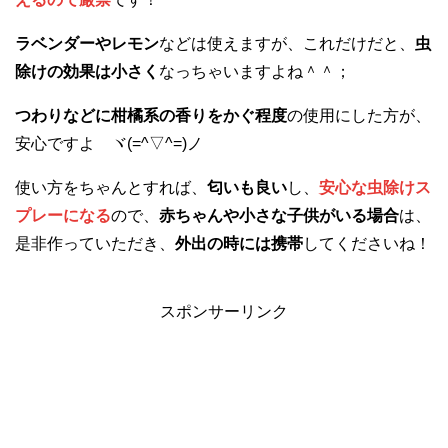
ラベンダーやレモン
などは使えますが、これだけだと、
虫
除けの効果は小さく
なっちゃいますよね＾＾；
つわりなどに柑橘系の香りをかぐ程度
の使用にした方が、
安心ですよ ヾ(=^▽^=)ノ
使い方をちゃんとすれば、
匂いも良い
し、
安心な虫除けス
プレーになる
ので、
赤ちゃんや小さな子供がいる場合
は、
是非作っていただき、
外出の時には携帯
してくださいね！
スポンサーリンク