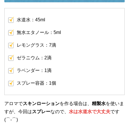
水道水：45ml
無水エタノール：5ml
レモングラス：7滴
ゼラニウム：2滴
ラベンダー：1滴
スプレー容器：1個
アロマで
スキンローション
を作る場合は、
精製水
を使いま
すが、今回は
スプレー
なので、
水は水道水で大丈夫
です
(⌒-⌒)