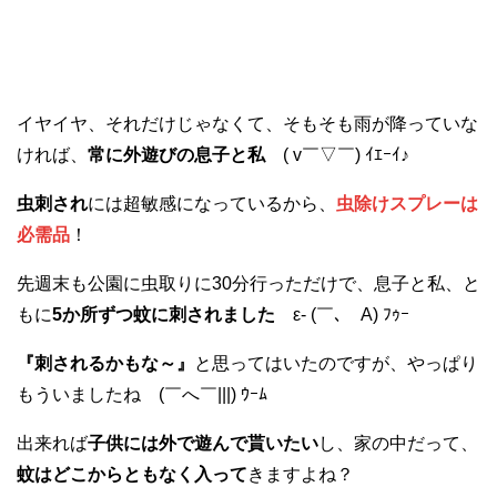
イヤイヤ、それだけじゃなくて、そもそも雨が降っていな
ければ、
常に外遊びの息子と私
( v￣▽￣) ｲｴｰｲ♪
虫刺され
には超敏感になっているから、
虫除けスプレーは
必需品
！
先週末も公園に虫取りに30分行っただけで、息子と私、と
もに
5か所ずつ蚊に刺されました
ε- (￣､￣A) ﾌｩｰ
『刺されるかもな～』
と思ってはいたのですが、やっぱり
もういましたね (￣へ￣|||) ｳｰﾑ
出来れば
子供には外で遊んで貰いたい
し、家の中だって、
蚊はどこからともなく入って
きますよね？