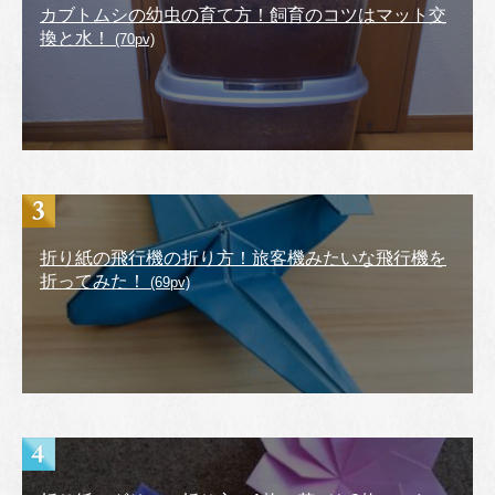
カブトムシの幼虫の育て方！飼育のコツはマット交
換と水！
(70pv)
折り紙の飛行機の折り方！旅客機みたいな飛行機を
折ってみた！
(69pv)