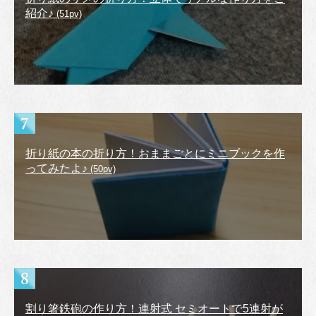
紹介♪
(51pv)
折り紙の本の折り方！おままごとにミニブックを作
ってみたよ♪
(50pv)
割り箸鉄砲の作り方！連射式 セミオートで5連射が