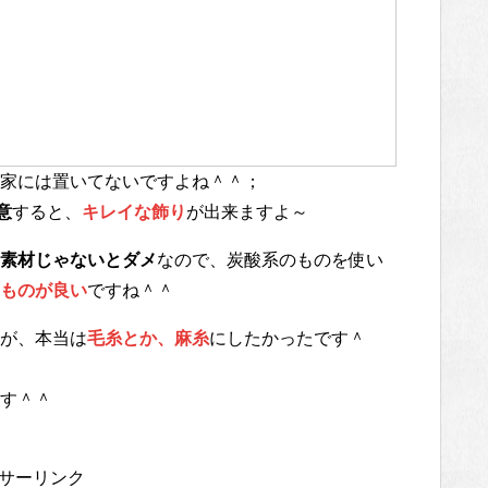
家には置いてないですよね＾＾；
意
すると、
キレイな飾り
が出来ますよ～
素材じゃないとダメ
なので、炭酸系のものを使い
ものが良い
ですね＾＾
が、本当は
毛糸とか、麻糸
にしたかったです＾
す＾＾
サーリンク