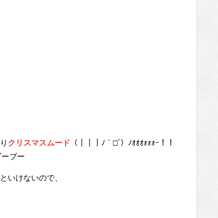
り
クリスマスムード
（｜｜｜ﾉ｀□´）ﾉｵｵｵｫｫｫｰ！！
ブーブー
といけないので、