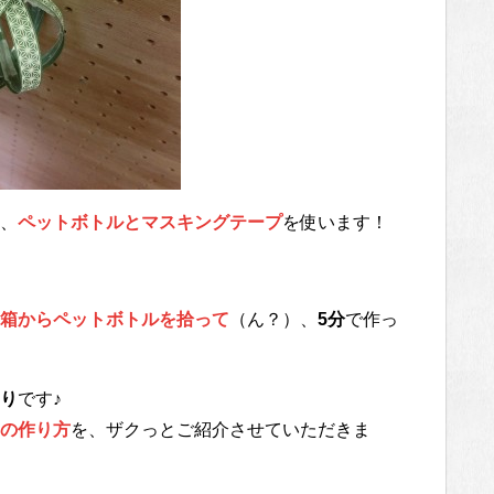
、
ペットボトルとマスキングテープ
を使います！
箱からペットボトルを拾って
（ん？）、
5分
で作っ
り
です♪
の作り方
を、ザクっとご紹介させていただきま