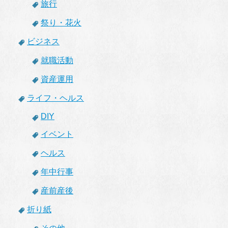
旅行
祭り・花火
ビジネス
就職活動
資産運用
ライフ・ヘルス
DIY
イベント
ヘルス
年中行事
産前産後
折り紙