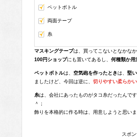
ペットボトル
両面テープ
糸
マスキングテープ
は、買ってこないとなかなか
100円ショップ
にも置いてあるし、
何種類か用
ペットボトル
は、
空気砲を作ったとき
は、
堅い
ましたけど、今回は逆に、
切りやすい柔らかい
糸
は、会社にあったものがタコ糸だったんです
＾；
飾りを本格的に作る時は、用意しようと思いま
スポン