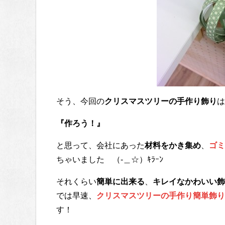
そう、今回の
クリスマスツリーの手作り飾り
は
『作ろう！』
と思って、会社にあった
材料をかき集め
、
ゴミ
ちゃいました （-＿☆）ｷﾗｰﾝ
それくらい
簡単に出来る
、
キレイなかわいい飾
では早速、
クリスマスツリーの手作り簡単飾り
す！