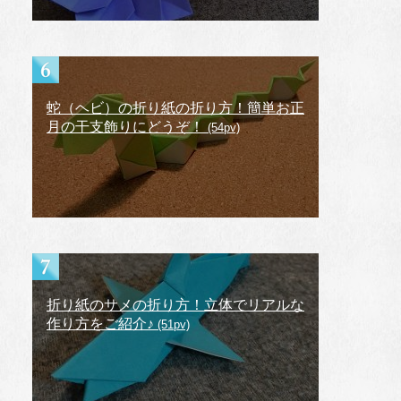
蛇（ヘビ）の折り紙の折り方！簡単お正
月の干支飾りにどうぞ！
(54pv)
折り紙のサメの折り方！立体でリアルな
作り方をご紹介♪
(51pv)