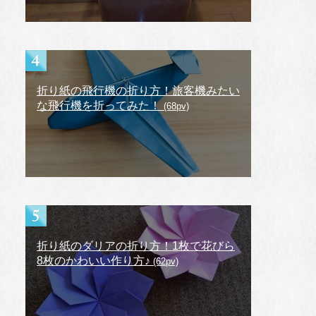
折り紙の飛行機の折り方！旅客機みたい
な飛行機を折ってみた！
(68pv)
折り紙のダリアの折り方！1枚で花びら
8枚のかわいい作り方♪
(62pv)