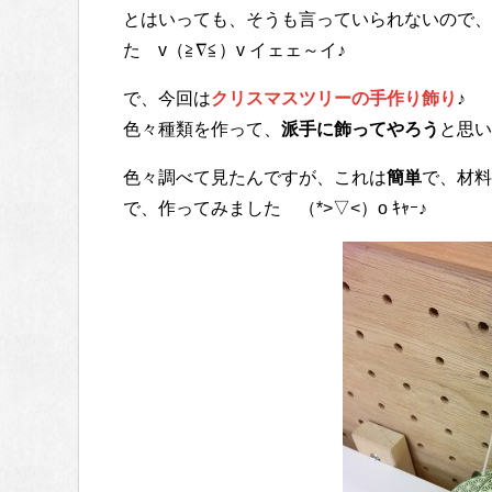
とはいっても、そうも言っていられないので、
た v（≧∇≦）v イェェ～イ♪
で、今回は
クリスマスツリーの手作り飾り
♪
色々種類を作って、
派手に飾ってやろう
と思い
色々調べて見たんですが、これは
簡単
で、材料
で、作ってみました （*>▽<）o ｷｬｰ♪