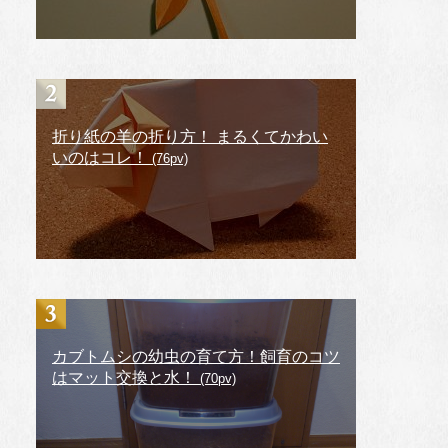
折り紙の羊の折り方！ まるくてかわい
いのはコレ！
(76pv)
カブトムシの幼虫の育て方！飼育のコツ
はマット交換と水！
(70pv)