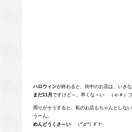
ハロウィン
が終わると、街中のお店は、いきな
まだ11月
ですけど～、早くな～い （-ε-＃）
周りがそうすると、私のお店もちゃんとしない
うーん。
めんどうくさ～い
（*´ρ‘*）ﾎﾟｹｰ